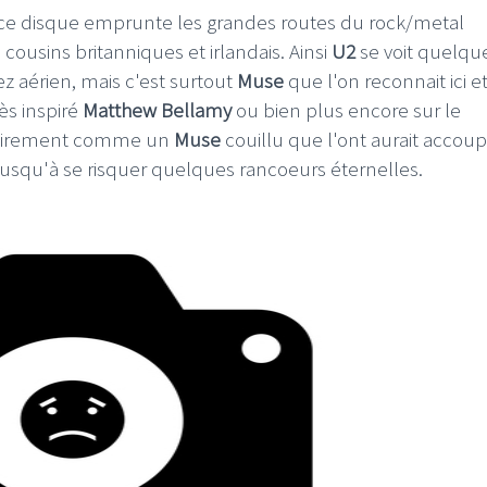
s, ce disque emprunte les grandes routes du rock/metal
ousins britanniques et irlandais. Ainsi
U2
se voit quelqu
z aérien, mais c'est surtout
Muse
que l'on reconnait ici et
ès inspiré
Matthew Bellamy
ou bien plus encore sur le
lairement comme un
Muse
couillu que l'ont aurait accoup
LE GROS RIFFIFI
? Jusqu'à se risquer quelques rancoeurs éternelles.
IFFIFI –
LE GROS RIFFIFI – Surfin
iffifi 2025 !!!
The Covers !!!