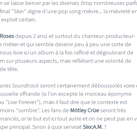
 se laisse bercer par les diverses (trop nombreuses parfo
 final "Skin" digne d'une pop song mièvre... la mièvreté e
exploit certain.
 Roses
depuis 2 ans) et surtout du chanteur-producteur-
e métier et qui semble devenir peu à peu une sorte de
ous livre ici un album à la fois raffiné et dégoulinant de
eam sur plusieurs aspects, mais reflétant une volonté de
de tête.
iaries Soundtrack
seront certainement déboussolés voire
 nouvelle offrande (si l'on excepte le morceau éponyme
u "Live Forever"), mais il faut dire que le contexte est
l moins "sombre". Les fans de
Mötley Crüe
seront très
cés, or le but est ici tout autre et on ne peut pas en v
e principal. Sinon à quoi servirait
Sixx:A.M.
?