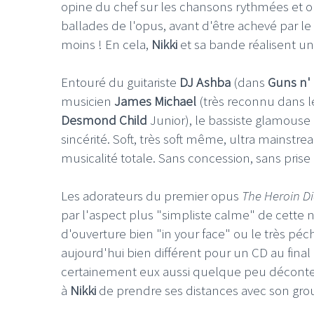
opine du chef sur les chansons rythmées et on
ballades de l'opus, avant d'être achevé par le
moins ! En cela,
Nikki
et sa bande réalisent un 
Entouré du guitariste
DJ Ashba
(dans
Guns n'
musicien
James Michael
(très reconnu dans l
Desmond Child
Junior), le bassiste glamouse n
sincérité. Soft, très soft même, ultra mainstr
musicalité totale. Sans concession, sans prise 
Les adorateurs du premier opus
The Heroin D
par l'aspect plus "simpliste calme" de cette
d'ouverture bien "in your face" ou le très péch
aujourd'hui bien différent pour un CD au fina
certainement eux aussi quelque peu décontenan
à
Nikki
de prendre ses distances avec son group