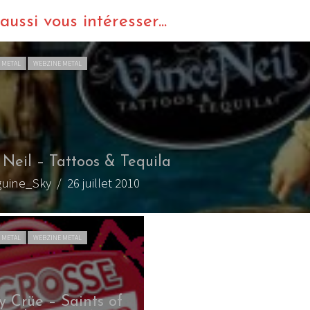
ussi vous intéresser...
 METAL
WEBZINE METAL
 Neil – Tattoos & Tequila
guine_Sky
/ 26 juillet 2010
 METAL
WEBZINE METAL
y Crüe – Saints of