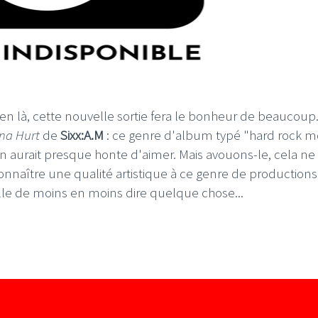
ien là, cette nouvelle sortie fera le bonheur de beaucoup
nna Hurt
de
Sixx:A.M
: ce genre d'album typé "hard rock 
n aurait presque honte d'aimer. Mais avouons-le, cela ne f
econnaître une qualité artistique à ce genre de productions
le de moins en moins dire quelque chose...