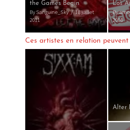
the Games Begin
Los A
By Sanguine_Sky
/ 18 juillet
By arn
2011
2008
Ces artistes en relation peuvent a
Alter