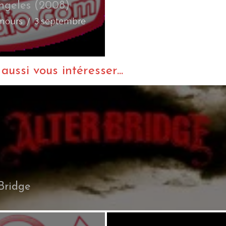
ngeles (2008)
onours
/ 3 septembre
ussi vous intéresser...
 Bridge