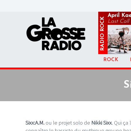
April Ka
ROCK
Last Call
RADIO
ROCK
S
Sixx:A.M.
ou le projet solo de
Nikki Sixx
. Qui ça
connaître le bassiste du mythique groupe he