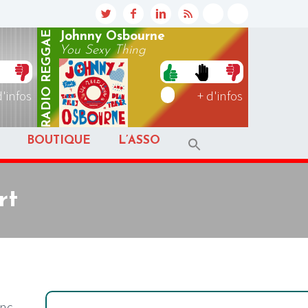
REGGAE
Johnny Osbourne
You Sexy Thing
RADIO
d'infos
+ d'infos
BOUTIQUE
L’ASSO
rt
onc