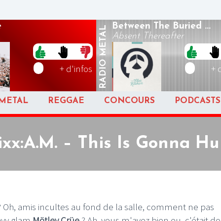
e
Between The Buried ...
METAL
Absent Thereafter
RADIO
+ d'infos
+ 
METAL
REGGAE
CONCOURS
PODCASTS
ixx:A.M. – This Is Gonna Hu
 ? Oh, amis incultes au fond de la salle, comment ne pas
avy glam
Mötley Crüe
? Ah, vous m'avez bien eu, c'était d