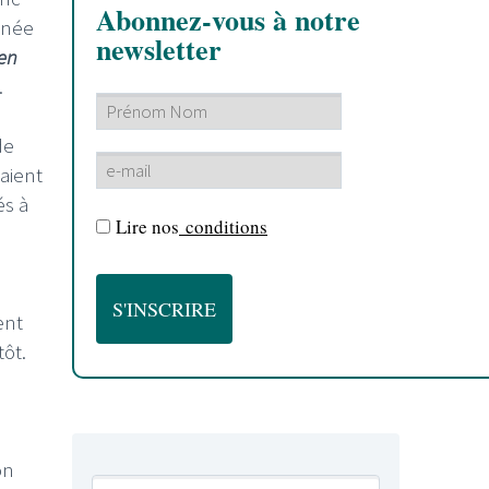
Abonnez-vous à notre
nnée
newsletter
en
.
de
aient
és à
Lire nos
conditions
ent
tôt.
on