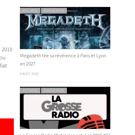
ACTU METAL
WEBZINE METAL
. 2010
Megadeth tire sa révérence à Paris et Lyon
mou
en 2027
ait
6 AOÛT 2026
ACTU METAL
WEBZINE METAL