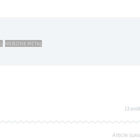
L
,
WEBZINE METAL
13 aoû
Article suiv