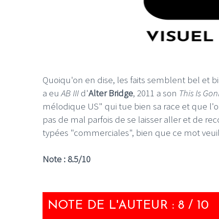
Quoiqu'on en dise, les faits semblent bel et b
a eu
AB III
d'
Alter Bridge
, 2011 a son
This Is Go
mélodique US" qui tue bien sa race et que l'o
pas de mal parfois de se laisser aller et de r
typées "commerciales", bien que ce mot veuil
Note : 8.5/10
NOTE DE L'AUTEUR : 8 / 10