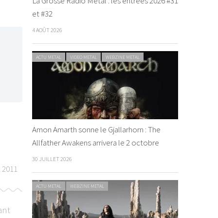
La Grosse Radio Metal : les entrées 2026 #31
et #32
4 AOÛT 2026
ACTU METAL
VIDEO METAL
WEBZINE METAL
Amon Amarth sonne le Gjallarhorn : The
Allfather Awakens arrivera le 2 octobre
30 JUILLET 2026
t 2011
ACTU METAL
WEBZINE METAL
ant