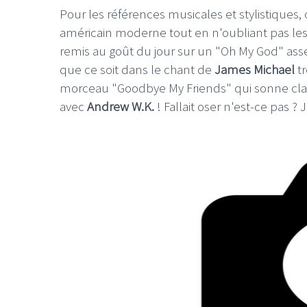
Pour les références musicales et stylistique
américain moderne tout en n'oubliant pas les c
remis au goût du jour sur un "Oh My God" asse
que ce soit dans le chant de
James Michael
tr
morceau "Goodbye My Friends" qui sonne c
LE GROS RIFFIFI
avec
Andrew W.K.
! Fallait oser n'est-ce pas 
LE GROS R
Christmas R