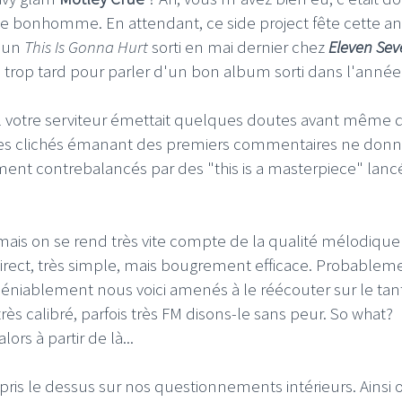
 le bonhomme. En attendant, ce side project fête cette a
 un
This Is Gonna Hurt
sorti en mai dernier chez
Eleven Sev
mais trop tard pour parler d'un bon album sorti dans l'année
uel votre serviteur émettait quelques doutes avant même 
utres clichés émanant des premiers commentaires ne donn
ment contrebalancés par des "this is a masterpiece" lanc
ais on se rend très vite compte de la qualité mélodique
s direct, très simple, mais bougrement efficace. Probablem
indéniablement nous voici amenés à le réécouter sur le tan
ès calibré, parfois très FM disons-le sans peur. So what?
ors à partir de là...
a pris le dessus sur nos questionnements intérieurs. Ainsi 