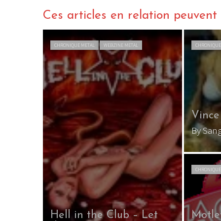
Ces articles en relation peuvent a
CHRONIQUE METAL
WEBZINE METAL
CHRONIQUE
Vince
By San
CHRONIQUE
Hell in the Club – Let
Motle