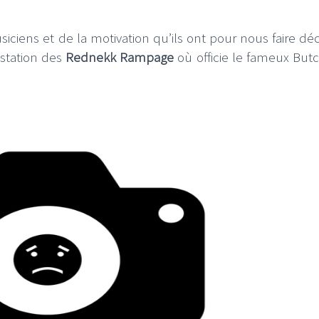
ciens et de la motivation qu’ils ont pour nous faire déc
estation des
Rednekk Rampage
où officie le fameux But