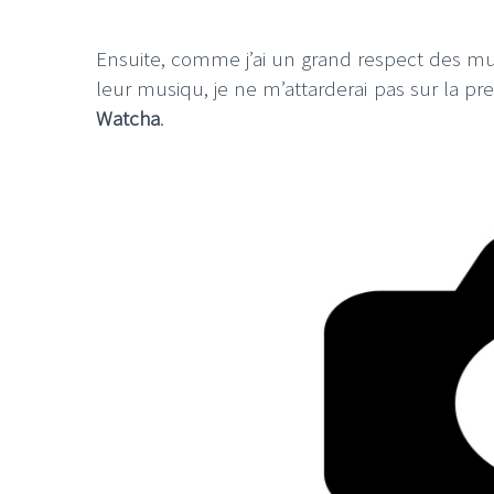
Ensuite, comme j’ai un grand respect des musi
leur musiqu, je ne m’attarderai pas sur la pr
Watcha
.