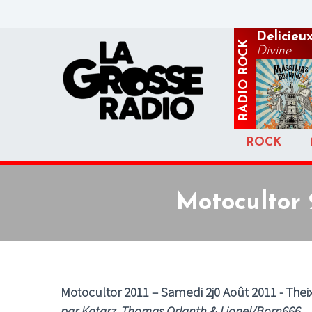
Delicieu
ROCK
Divine
RADIO
ROCK
Motocultor 
Motocultor 2011 – Samedi 2j0 Août 2011 - The
par Katarz, Thomas Orlanth & Lionel/Born666