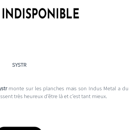
I
LE GROS RIFFIFI
S RIFFIFI –
LE GROS RIFFIFI – Su
as Riffifi 2025 !!!
The Covers !!!
SYSTR
ystr
monte sur les planches mais son Indus Metal a du
ssent très heureux d’être là et c’est tant mieux.