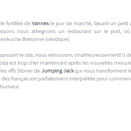
le fortifiée de
Vannes
le jour de marché, faisant un petit 
issons nous atteignons un restaurant sur le port, o
menkuche Bretonne (
véridique
).
xtaposant le site, nous retrouvons (malheureusement!!) d
soda est trop cher maintenant après les nouvelles mesur
es riffs Stoner de
Jumping Jack
qui nous transforment l
e des français est parfaitement interprétée pour commen
e humeur.