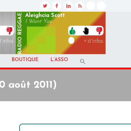
REGGAE
Aleighcia Scott
I Want You
RADIO
d'infos
+ d'infos
BOUTIQUE
L’ASSO
0 août 2011)