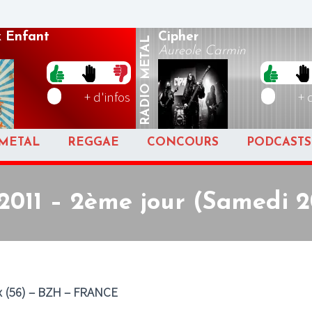
x Enfant
Cipher
METAL
Aureole Carmin
RADIO
+ d'infos
+ 
METAL
REGGAE
CONCOURS
PODCASTS
2011 – 2ème jour (Samedi 2
ix (56) – BZH – FRANCE