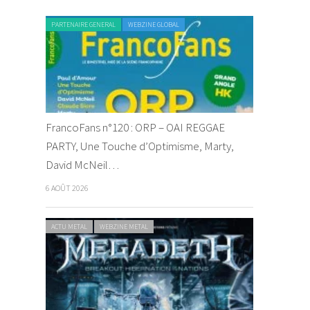
PARTENAIRE GENERAL
WEBZINE GLOBAL
FrancoFans n°120 : ORP – OAI REGGAE
PARTY, Une Touche d’Optimisme, Marty,
David McNeil…
6 AOÛT 2026
ACTU METAL
WEBZINE METAL