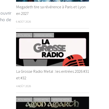
Megadeth tire sa révérence à Paris et Lyon
ouvrir
en 2027
cho de
6 AOÛT 2026
ACTU METAL
WEBZINE METAL
La Grosse Radio Metal : les entrées 2026 #31
et #32
4 AOÛT 2026
ACTU METAL
VIDEO METAL
WEBZINE METAL