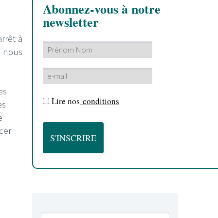
Abonnez-vous à notre
newsletter
arrêt à
ù nous
es
Lire nos
conditions
es
e
cer