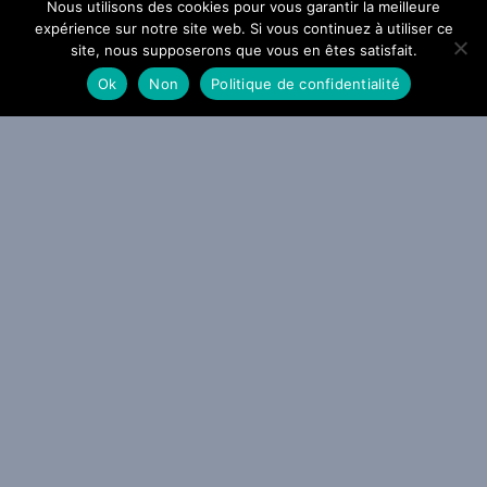
Nous utilisons des cookies pour vous garantir la meilleure
expérience sur notre site web. Si vous continuez à utiliser ce
site, nous supposerons que vous en êtes satisfait.
mon Amarth sonne le Gjallarhorn : The Allfather Awakens arrivera
Ok
Non
Politique de confidentialité
e 2 octobre
0 JUILLET 2026
ACTU METAL
WEBZINE METAL
helsea Wolfe dévoile The Dark
9 JUILLET 2026