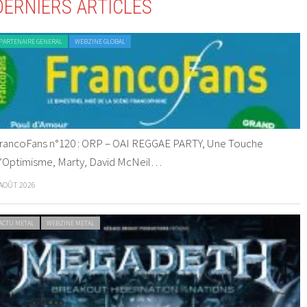
DERNIERS ARTICLES
PARTENAIRE GENERAL
WEBZINE GLOBAL
rancoFans n°120 : ORP – OAI REGGAE PARTY, Une Touche
’Optimisme, Marty, David McNeil…
 AOÛT 2026
ACTU METAL
WEBZINE METAL