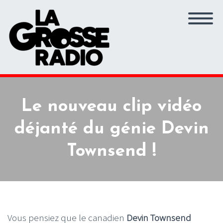
Le nouveau clip vidéo
déjanté du génie Devin
Townsend !
Vous pensiez que le canadien
Devin Townsend