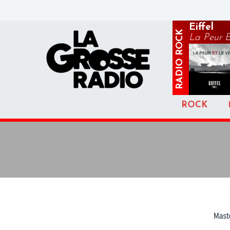
Eiffel
ROCK
La Peur E
RADIO
ROCK
Mast