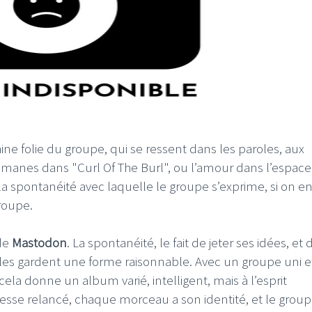
ine folie du groupe, qui se ressent dans les paroles, aux
manes dans "Curl Of The Burl", ou l’amour dans l’espace
a spontanéité avec laquelle le groupe s’exprime, si on en
roupe.
 de
Mastodon
. La spontanéité, le fait de jeter ses idées, et 
elles gardent une forme raisonnable. Avec un groupe uni e
ela donne un album varié, intelligent, mais à l’esprit
 cesse relancé, chaque morceau a son identité, et le grou