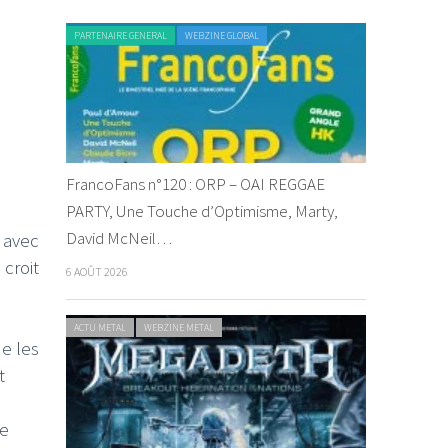
PARTENAIRE GENERAL
WEBZINE GLOBAL
FrancoFans n°120 : ORP – OAI REGGAE
PARTY, Une Touche d’Optimisme, Marty,
David McNeil…
 avec
 croit
6 AOÛT 2026
ACTU METAL
WEBZINE METAL
de les
t
pe