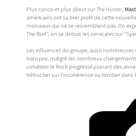
Plus concis et plus direct sur
The Hunter
,
Mas
américains ont su tirer profit de cette nouvell
morceaux qui ne se ressemblent pas. On expé
The Burl", on se détruit les cervicales sur "Spec
LE GROS RIFFIF
Les influences du groupe, aussi nombreuses qu
LE GRO
transpire, malgré les nombreux changements 
Christm
cohabiter le Rock progressif planant des anné
trébucher sur l’incohérence ou tomber dans le