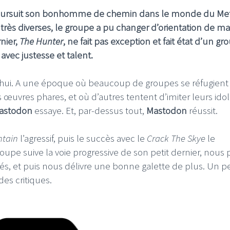
 poursuit son bonhomme de chemin dans le monde du Met
 très diverses, le groupe a pu changer d’orientation de m
rnier,
The Hunter
, ne fait pas exception et fait état d’un gr
vec justesse et talent.
d’hui. A une époque où beaucoup de groupes se réfugient
s œuvres phares, et où d’autres tentent d’imiter leurs idol
astodon
essaye. Et, par-dessus tout,
Mastodon
réussit.
ntain
l’agressif, puis le succès avec le
Crack The Skye
le
groupe suive la voie progressive de son petit dernier, nous
sés, et puis nous délivre une bonne galette de plus. Un pe
 des critiques.