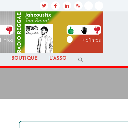
REGGAE
Jahcoustix
Too Brutal
RADIO
d'infos
+ d'infos
BOUTIQUE
L’ASSO