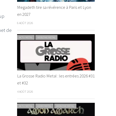
Megadeth tire sa révérence à Paris et Lyon
en 2027
oup
6 AOÛT 2026
et de
ACTU METAL
WEBZINE METAL
La Grosse Radio Metal : les entrées 2026 #31
et #32
4 AOÛT 2026
ACTU METAL
VIDEO METAL
WEBZINE METAL