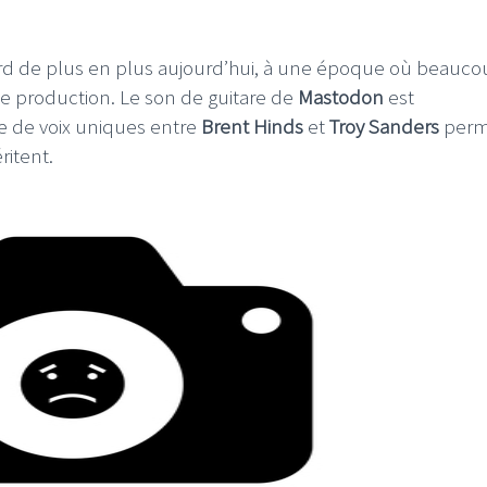
erd de plus en plus aujourd’hui, à une époque où beauc
e production. Le son de guitare de
Mastodon
est
e de voix uniques entre
Brent Hinds
et
Troy Sanders
perm
ritent.