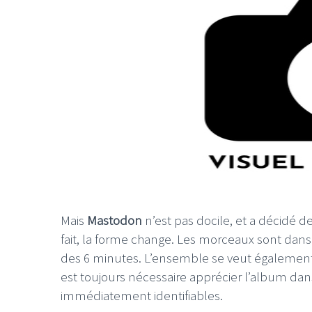
Mais
Mastodon
n’est pas docile, et a décidé 
fait, la forme change. Les morceaux sont dans
des 6 minutes. L’ensemble se veut également
est toujours nécessaire apprécier l’album dans 
immédiatement identifiables.