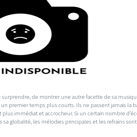
de surprendre, de montrer une autre facette de sa musiqu
 un premier temps plus courts. Ils ne passent jamais la b
 plus immédiat et accrocheur. Si un certain nombre d’é
sa globalité, les mélodies principales et les refrains sont