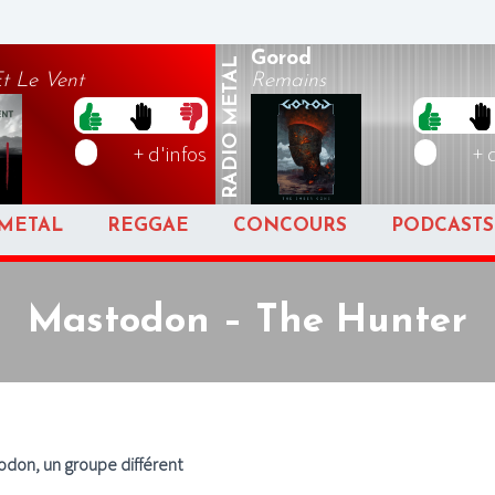
Gorod
METAL
t Le Vent
Remains
RADIO
+ d'infos
+ 
METAL
REGGAE
CONCOURS
PODCASTS
Mastodon – The Hunter
odon, un groupe différent