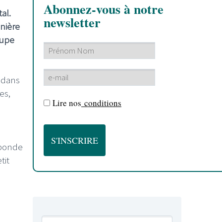
Abonnez-vous à notre
al.
newsletter
anière
oupe
 dans
es,
Lire nos
conditions
 ponde
tit