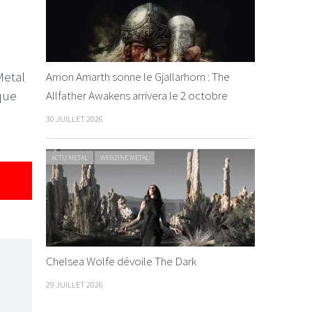
Metal
Amon Amarth sonne le Gjallarhorn : The
 que
Allfather Awakens arrivera le 2 octobre
30 JUILLET 2026
ACTU METAL
WEBZINE METAL
Chelsea Wolfe dévoile The Dark
29 JUILLET 2026