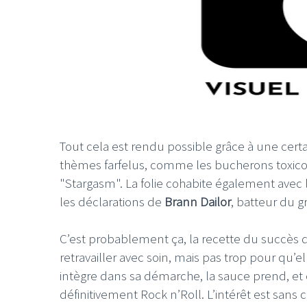
Tout cela est rendu possible grâce à une certa
thèmes farfelus, comme les bucherons toxico
"Stargasm". La folie cohabite également avec l
les déclarations de
Brann Dailor
, batteur du g
C’est probablement ça, la recette du succès
retravailler avec soin, mais pas trop pour qu’
intègre dans sa démarche, la sauce prend, et c
définitivement Rock n’Roll. L’intérêt est sans