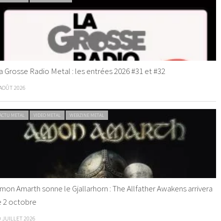
a Grosse Radio Metal : les entrées 2026 #31 et #32
 AOÛT 2026
ACTU METAL
VIDEO METAL
WEBZINE METAL
mon Amarth sonne le Gjallarhorn : The Allfather Awakens arrivera
e 2 octobre
0 JUILLET 2026