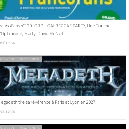
rancoFans n°120 : ORP – OAI REGGAE PARTY, Une Touche
’Optimisme, Marty, David McNeil…
 AOÛT 2026
ACTU METAL
WEBZINE METAL
egadeth tire sa révérence à Paris et Lyon en 2027
 AOÛT 2026
ACTU METAL
WEBZINE METAL