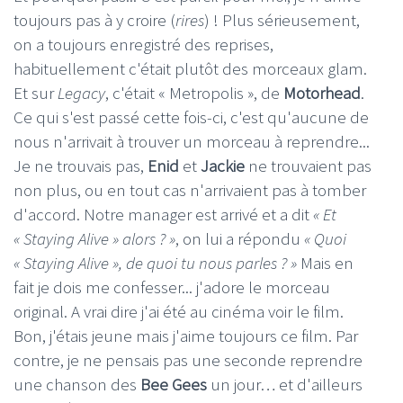
toujours pas à y croire (
rires
) ! Plus sérieusement,
on a toujours enregistré des reprises,
habituellement c'était plutôt des morceaux glam.
Et sur
Legacy
, c'était « Metropolis », de
Motorhead
.
Ce qui s'est passé cette fois-ci, c'est qu'aucune de
nous n'arrivait à trouver un morceau à reprendre...
Je ne trouvais pas,
Enid
et
Jackie
ne trouvaient pas
non plus, ou en tout cas n'arrivaient pas à tomber
d'accord. Notre manager est arrivé et a dit
« Et
« Staying Alive » alors ? »
, on lui a répondu
« Quoi
« Staying Alive », de quoi tu nous parles ? »
Mais en
fait je dois me confesser... j'adore le morceau
original. A vrai dire j'ai été au cinéma voir le film.
Bon, j'étais jeune mais j'aime toujours ce film. Par
contre, je ne pensais pas une seconde reprendre
une chanson des
Bee Gees
un jour… et d'ailleurs