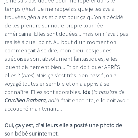
je ne suis pas douée pour me repérer dans le
temps (
rires
). Je me rappelais que je les avais
trouvées géniales et c'est pour ça qu'on a décidé
de les prendre sur notre propre tournée
américaine. Elles sont douées... mais on n'avait pas
réalisé à quel point. Au bout d'un moment on
commençait à se dire, mon dieu, ces jeunes
suédoises sont absolument fantastiques, elles
jouent divinement bien... Et on doit jouer APRÈS
elles ? (
rires
) Mais ça s'est très bien passé, on a
voyagé toutes ensemble et on a appris à se
connaître. Elles sont adorables.
Ida
(
la bassiste de
Crucified Barbara,
ndlr
) était enceinte, elle doit avoir
accouché maintenant...
Oui, ça y est, d'ailleurs elle a posté une photo de
son bébé sur internet.