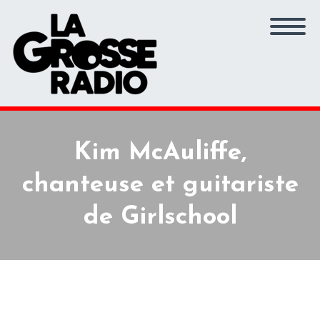
Kim McAuliffe,
chanteuse et guitariste
de Girlschool