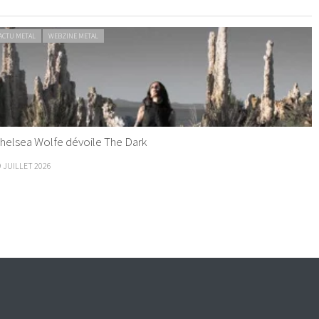
ACTU METAL
WEBZINE METAL
helsea Wolfe dévoile The Dark
9 JUILLET 2026