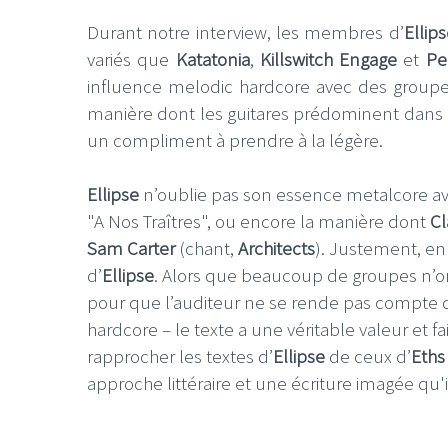
Durant notre interview, les membres d’
Ellip
variés que
Katatonia
,
Killswitch Engage
et
Pe
influence melodic hardcore avec des gro
manière dont les guitares prédominent dans le
un compliment à prendre à la légère.
Ellipse
n’oublie pas son essence metalcore a
"A Nos Traîtres", ou encore la manière dont
Cl
Sam Carter
(chant,
Architects
). Justement, en 
d’
Ellipse
. Alors que beaucoup de groupes n’ont 
pour que l’auditeur ne se rende pas compte 
hardcore – le texte a une véritable valeur et f
rapprocher les textes d’
Ellipse
de ceux d’
Eths
approche littéraire et une écriture imagée qu'i