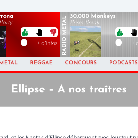
rona
30,000 Monkeys
METAL
arty
Prism Break
RADIO
+ d'infos
+ 
METAL
REGGAE
CONCOURS
PODCASTS
Ellipse – A nos traîtres
ard, et les Nantais d’Ellipse débarquent avec leur tout p