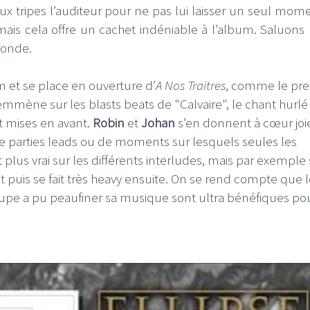
ux tripes l’auditeur pour ne pas lui laisser un seul mom
 mais cela offre un cachet indéniable à l’album. Saluons 
monde.
um et se place en ouverture d’
A Nos Traitres
, comme le pr
FI
LE GROS RIFFIFI
 emmène sur les blasts beats de "Calvaire", le chant hurlé
t mises en avant.
Robin
et
Johan
s’en donnent à cœur joi
S RIFFIFI – Surfin’
LE GROS RIFFIFI –
 de parties leads ou de moments sur lesquels seules les
ers !!!
Littératurock !!!
 plus vrai sur les différents interludes, mais par exemple 
nt puis se fait très heavy ensuite. On se rend compte que 
pe a pu peaufiner sa musique sont ultra bénéfiques pou