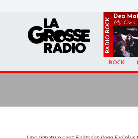
Dea Mat
ROCK
My Own P
RADIO
ROCK
Une signature chez
Finisterian Dead End
plus t