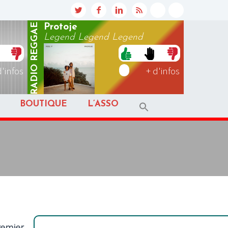
REGGAE
Protoje
Legend Legend Legend
RADIO
d'infos
+ d'infos
BOUTIQUE
L’ASSO
remier