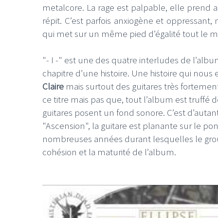
metalcore. La rage est palpable, elle prend a
répit. C’est parfois anxiogène et oppressant,
qui met sur un même pied d’égalité tout le 
"- I -" est une des quatre interludes de l’alb
LE GROS RIFFIFI
LE GROS RIFFI
chapitre d’une histoire. Une histoire qui nous
Claire
mais surtout des guitares très fortemen
LE GROS RIFFIFI –
LE GRO
ce titre mais pas que, tout l’album est truffé
Christmas Riffifi 2025 !!!
The Cov
guitares posent un fond sonore. C’est d’autant
"Ascension", la guitare est planante sur le po
nombreuses années durant lesquelles le grou
cohésion et la maturité de l’album.