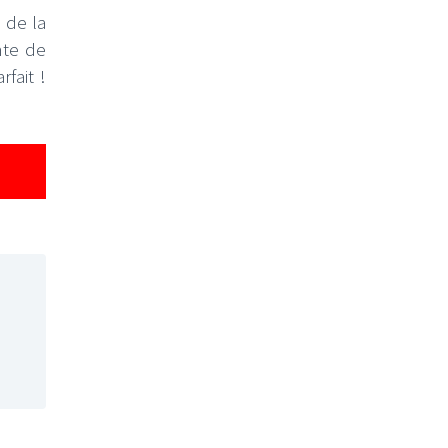
 de la
nte de
fait !