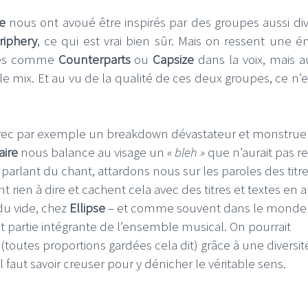
se
nous ont avoué être inspirés par des groupes aussi div
riphery
, ce qui est vrai bien sûr. Mais on ressent une 
upes comme
Counterparts
ou
Capsize
dans la voix, mais au
 mix. Et au vu de la qualité de ces deux groupes, ce n’e
vec par exemple un breakdown dévastateur et monstrue
aire
nous balance au visage un
« bleh »
que n’aurait pas r
parlant du chant, attardons nous sur les paroles des titr
rien à dire et cachent cela avec des titres et textes en a
du vide, chez
Ellipse
– et comme souvent dans le monde
ait partie intégrante de l’ensemble musical. On pourrait
(toutes proportions gardées cela dit) grâce à une diversit
l faut savoir creuser pour y dénicher le véritable sens.