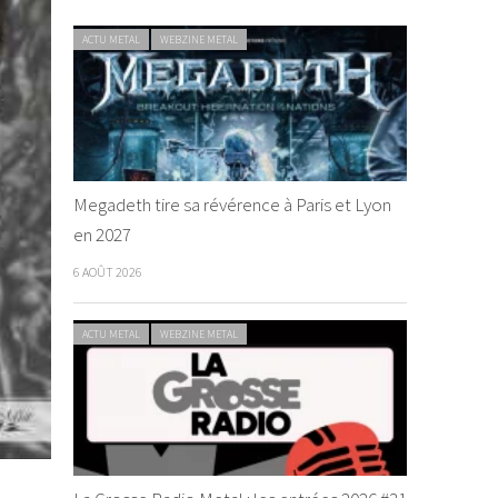
ACTU METAL
WEBZINE METAL
Megadeth tire sa révérence à Paris et Lyon
en 2027
6 AOÛT 2026
ACTU METAL
WEBZINE METAL