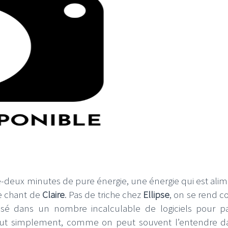
-deux minutes de pure énergie, une énergie qui est ali
 le chant de
Claire
. Pas de triche chez
Ellipse
, on se rend 
ssé dans un nombre incalculable de logiciels pour pa
tout simplement, comme on peut souvent l’entendre d