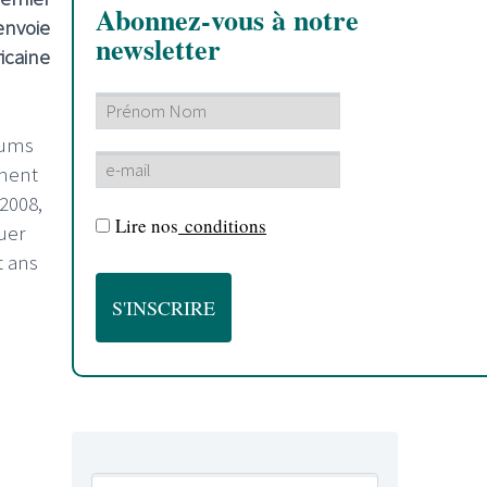
Abonnez-vous à notre
envoie
newsletter
icaine
bums
ement
2008,
Lire nos
conditions
ouer
t ans