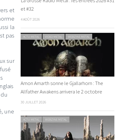
La Grosse Radio Metal : les entrées 2026 #31
et #32
ers et
énorme
4 AOÛT 2026
ssi la
st pas
ACTU METAL
VIDEO METAL
WEBZINE METAL
ux sur
efusé
es
Amon Amarth sonne le Gjallarhorn : The
nglais
Allfather Awakens arrivera le 2 octobre
 du
30 JUILLET 2026
é, une
ACTU METAL
WEBZINE METAL