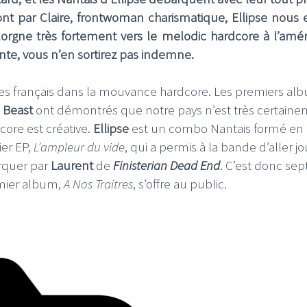
ont par Claire, frontwoman charismatique, Ellipse nous 
rgne très fortement vers le melodic hardcore à l’amér
nte, vous n’en sortirez pas indemne.
pes français dans la mouvance hardcore. Les premiers al
 Beast
ont démontrés que notre pays n’est très certain
core est créative.
Ellipse
est un combo Nantais formé en 
ier EP,
L’ampleur du vide
, qui a permis à la bande d’aller j
arquer par
Laurent
de
Finisterian Dead End
. C’est donc sep
emier album,
A Nos Traitres
, s’offre au public.