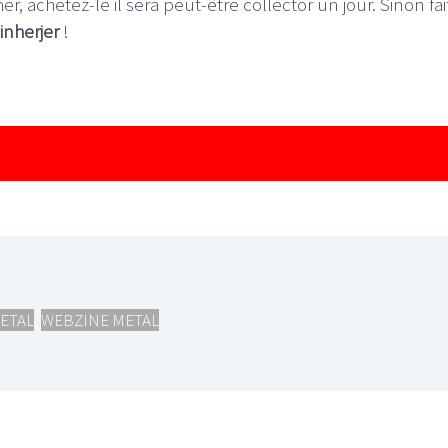
cher, achetez-le il sera peut-être collector un jour. Sinon fa
inherjer
!
I
LE GROS RIFFIFI
S RIFFIFI –
LE GROS RIFFIFI – Su
as Riffifi 2025 !!!
The Covers !!!
ETAL
,
WEBZINE METAL