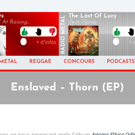
ts
The Last Of Lucy
METAL
At Raising...
Twin Flame
RADIO
+ d'infos
+ 
METAL
REGGAE
CONCOURS
PODCASTS
Enslaved – Thorn (EP)
giens en nous proposant après l’album
Axioma Ethica Odi