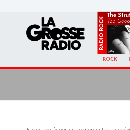
The Stru
ROCK
Too Good 
RADIO
ROCK
Ils sont prolifiques en ce moment les norvé