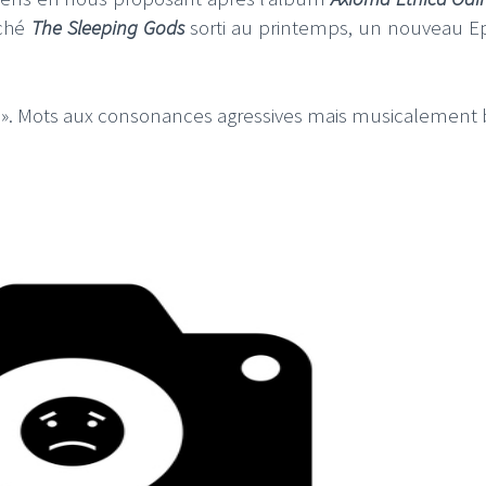
yché
The Sleeping Gods
sorti au printemps, un nouveau Ep
riker ». Mots aux consonances agressives mais musicalement