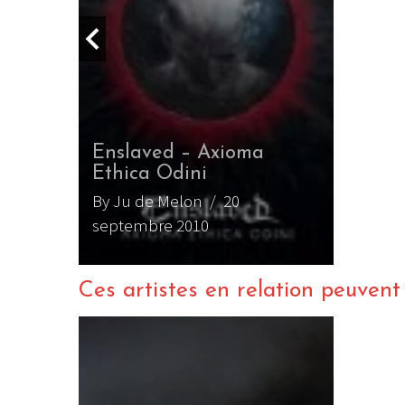
hanteur
Enslaved – Axioma
ed
Ethica Odini
ctobre
By Ju de Melon
/ 20
septembre 2010
Ces artistes en relation peuvent a