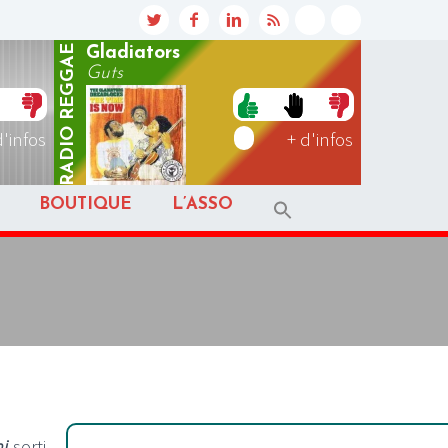
REGGAE
Gladiators
Guts
RADIO
d'infos
+ d'infos
BOUTIQUE
L’ASSO
ni
sorti