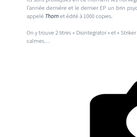
l’année dernière et le dernier EP un brin ps
appelé
Thorn
et édité à 1000 copies.
On y trouve 2 titres « Disintegrator » et « St
calmes…