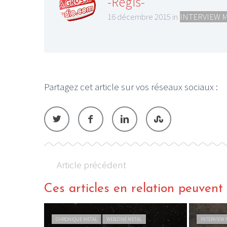
-Régis-
16 décembre 2015 in
INTERVIEW 
LE GROS RIFFIFI
Partagez cet article sur vos réseaux sociaux :
LE GROS RIFFIFI –
L
Christmas Riffifi 2025 !!!
T
Article précédent
Ces articles en relation peuvent a
CHRONIQUE METAL
WEBZINE METAL
INTERVIEW 