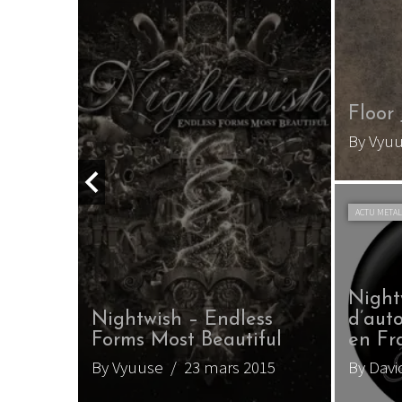
Floor
By Vyu
ACTU META
Night
ss
Nightwish – Endless
d’auto
ful
Forms Most Beautiful
en Fr
5
By Vyuuse
/ 23 mars 2015
By David