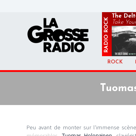
The Del
ROCK
Take You
RADIO
ROCK
Tuomas
Peu avant de monter sur l'immense scène
mémorables
,
Tuomas Holopainen
, claviér