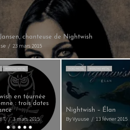
 Jansen, chanteuse de Nightwish
use
/ 23 mars 2015
L
WEBZINE METAL
VIDEO METAL
WEBZINE METAL
wish en tournée
mne : trois dates
ance
Nightwish – Élan
 T.
/ 3 mars 2015
By Vyuuse
/ 13 février 2015