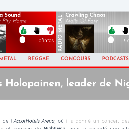
ta Sound
Crawling Chaos
METAL
r Pity Home
Nails Of Fate
RADIO
+ d'infos
+ 
METAL
REGGAE
CONCOURS
PODCASTS
 Holopainen, leader de Ni
 de l'
AccorHotels Arena
, où
il a donné un concert de
iste et cerveau de
Nightwish
, nous a accordé une int