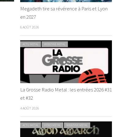
Megadeth tire sa révérence à Paris et Lyon
en 2027
6 AOÛT 2026
ACTU METAL
WEBZINE METAL
La Grosse Radio Metal : les entrées 2026 #31
et #32
4 AOÛT 2026
ACTU METAL
VIDEO METAL
WEBZINE METAL