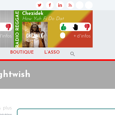
REGGAE
Chezidek
How Yuh Fi Do Dat
RADIO
d'infos
+ d'infos
BOUTIQUE
L’ASSO
ghtwish
s plus
erview