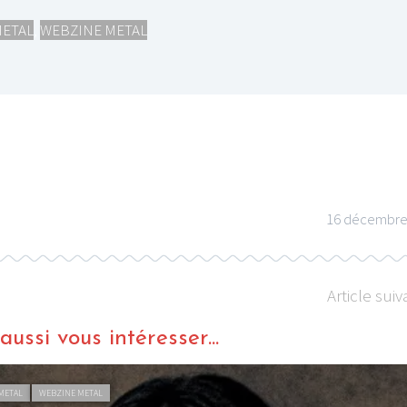
METAL
,
WEBZINE METAL
LE GROS RIFFIFI
LE GROS RIFFIFI
E GROS RIFFIFI – Surfin’
LE GROS RIFFIF
he Covers !!!
Littératurock !!!
16 décembre
Article suiv
ussi vous intéresser...
METAL
WEBZINE METAL