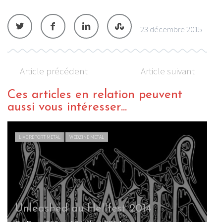
23 décembre 2015
Article précédent
Article suivant
Ces articles en relation peuvent
aussi vous intéresser...
LIVE REPORT METAL
WEBZINE METAL
Entombed au Hellfest 2012