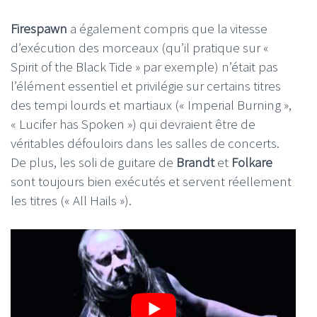
Firespawn
a également compris que la vitesse
d’exécution des morceaux (qu’il pratique sur «
Spirit of the Black Tide » par exemple) n’était pas
l’élément essentiel et privilégie sur certains titres
des tempi lourds et martiaux (« Imperial Burning »,
« Lucifer has Spoken ») qui devraient être de
véritables défouloirs dans les salles de concerts.
De plus, les soli de guitare de
Brandt
et
Folkare
sont toujours bien exécutés et servent réellement
les titres (« All Hails »).