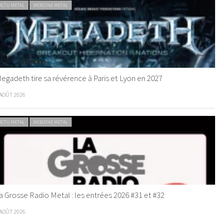
ACTU METAL
WEBZINE METAL
egadeth tire sa révérence à Paris et Lyon en 2027
 AOÛT 2026
ACTU METAL
WEBZINE METAL
a Grosse Radio Metal : les entrées 2026 #31 et #32
 AOÛT 2026