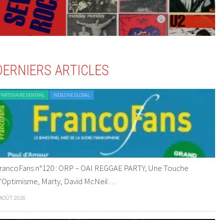
DERNIERS ARTICLES
PARTENAIRE GENERAL
WEBZINE GLOBAL
rancoFans n°120 : ORP – OAI REGGAE PARTY, Une Touche
’Optimisme, Marty, David McNeil…
 AOÛT 2026