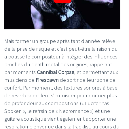
Mais former un groupe après tant d’année relève
de la prise de risque et c’est peut-être la raison qui
a poussé le compositeur à intégrer des influences
proches du death metal des origines, rappelant
par moments
Cannibal Corpse
, et permettant aux
musiciens de
Firespawn
de sortir de leur zone de
confort. Par moment, des textures sonores à base
de reverb semblent s’immiscer pour donner plus
de profondeur aux compositions (« Lucifer has
Spoken », le refrain de « Necromance ») et une
guitare acoustique vient également apporter une
respiration bienvenue dans la tracklist, au cours du