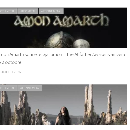
ACTU METAL
VIDEO METAL
WEBZINE METAL
mon Amarth sonne le Gjallarhorn : The Allfather Awakens arrivera
e 2 octobre
0 JUILLET 2026
ACTU METAL
WEBZINE METAL