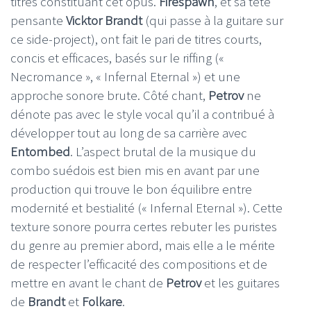
titres constituant cet opus.
Firespawn
, et sa tête
pensante
Vicktor Brandt
(qui passe à la guitare sur
ce side-project), ont fait le pari de titres courts,
concis et efficaces, basés sur le riffing («
Necromance », « Infernal Eternal ») et une
approche sonore brute. Côté chant,
Petrov
ne
dénote pas avec le style vocal qu’il a contribué à
développer tout au long de sa carrière avec
Entombed
. L’aspect brutal de la musique du
combo suédois est bien mis en avant par une
production qui trouve le bon équilibre entre
modernité et bestialité (« Infernal Eternal »). Cette
texture sonore pourra certes rebuter les puristes
du genre au premier abord, mais elle a le mérite
de respecter l’efficacité des compositions et de
mettre en avant le chant de
Petrov
et les guitares
de
Brandt
et
Folkare
.