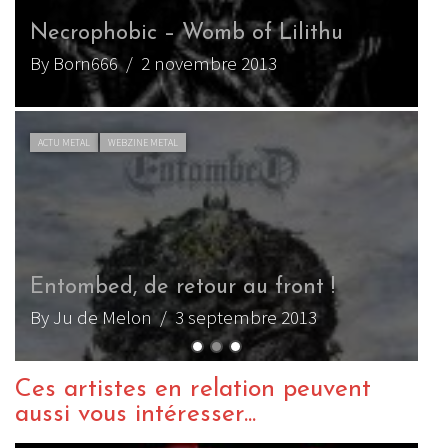
E
Unleashed – As Yggdrasil Trembles
By Bassayaya
/ 6 avril 2010
B
E
B
Ces artistes en relation peuvent
aussi vous intéresser...