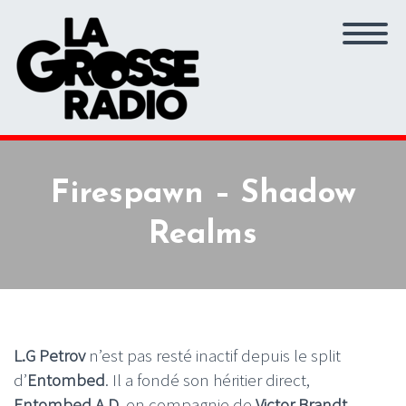
Firespawn – Shadow
Realms
L.G Petrov
n’est pas resté inactif depuis le split
d’
Entombed
. Il a fondé son héritier direct,
Entombed A.D.
en compagnie de
Victor Brandt