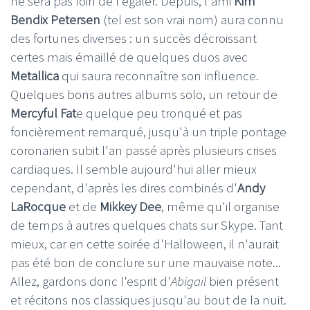
ne sera pas loin de l'égaler. Depuis, l'ami
Kim
Bendix Petersen
(tel est son vrai nom) aura connu
des fortunes diverses : un succès décroissant
certes mais émaillé de quelques duos avec
Metallica
qui saura reconnaître son influence.
Quelques bons autres albums solo, un retour de
Mercyful Fat
e quelque peu tronqué et pas
foncièrement remarqué, jusqu'à un triple pontage
coronarien subit l'an passé après plusieurs crises
cardiaques. Il semble aujourd'hui aller mieux
cependant, d'après les dires combinés d'
Andy
LaRocque
et de
Mikkey Dee
, même qu'il organise
de temps à autres quelques chats sur Skype. Tant
mieux, car en cette soirée d'Halloween, il n'aurait
pas été bon de conclure sur une mauvaise note...
Allez, gardons donc l'esprit d'
Abigail
bien présent
et récitons nos classiques jusqu'au bout de la nuit.