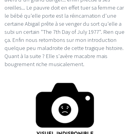
oreilles... Le pauvre doit en effet tuer sa femme car
le bébé qu'elle porte est la réincarnation d'une
certaine Abigail prête à se venger du sort qu'elle a
subi un certain "The 7th Day of July 1977". Rien que
ça. Enfin nous retombons sur mon introduction
quelque peu maladroite de cette tragique histoire.
Quant à la suite ? Elle s'avère macabre mais
bougrement riche musicalement.