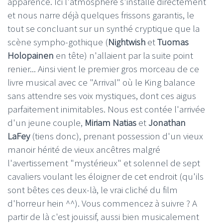
apparence. Ici l'atmosphère s'installe directement
et nous narre déjà quelques frissons garantis, le
tout se concluant sur un synthé cryptique que la
scène sympho-gothique (
Nightwish
et
Tuomas
Holopainen
en tête) n'allaient par la suite point
renier... Ainsi vient le premier gros morceau de ce
livre musical avec ce "Arrival" où le King balance
sans attendre ses voix mystiques, dont ces aigus
parfaitement inimitables. Nous est contée l'arrivée
d'un jeune couple,
Miriam Natias
et
Jonathan
LaFey
(tiens donc), prenant possession d'un vieux
manoir hérité de vieux ancêtres malgré
l'avertissement "mystérieux" et solennel de sept
cavaliers voulant les éloigner de cet endroit (qu'ils
sont bêtes ces deux-là, le vrai cliché du film
d'horreur hein ^^). Vous commencez à suivre ? A
partir de là c'est jouissif, aussi bien musicalement