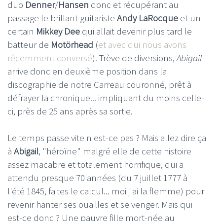
duo
Denner
/
Hansen
donc et récupérant au
passage le brillant guitariste
Andy LaRocque
et un
certain
Mikkey Dee
qui allait devenir plus tard le
batteur de
Motörhead
(
et avec qui nous avons
récemment conversé
). Trève de diversions,
Abigail
arrive donc en deuxième position dans la
discographie de notre Carreau couronné, prêt à
défrayer la chronique... impliquant du moins celle-
ci, près de 25 ans après sa sortie.
Le temps passe vite n'est-ce pas ? Mais allez dire ça
à
Abigail
, "héroïne" malgré elle de cette histoire
assez macabre et totalement horrifique, qui a
attendu presque 70 années (du 7 juillet 1777 à
l'été 1845, faites le calcul... moi j'ai la flemme) pour
revenir hanter ses ouailles et se venger. Mais qui
est-ce donc ? Une pauvre fille mort-née au