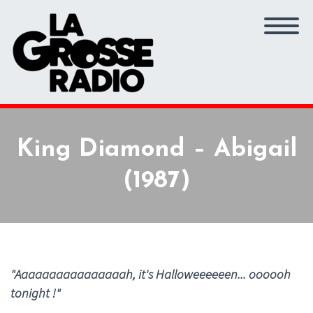
King Diamond – Abigail
(1987)
"Aaaaaaaaaaaaaaaah, it's Halloweeeeeen... oooooh
tonight !"