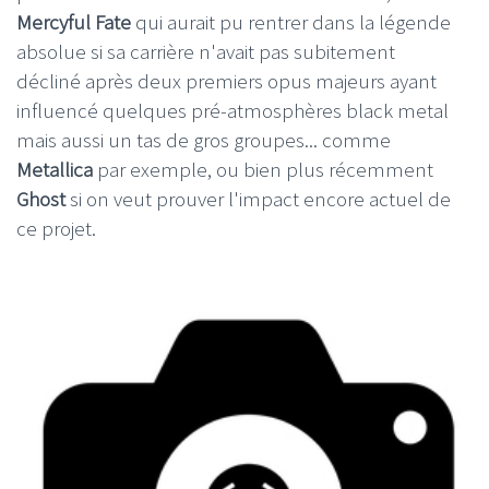
Mercyful Fate
qui aurait pu rentrer dans la légende
absolue si sa carrière n'avait pas subitement
décliné après deux premiers opus majeurs ayant
influencé quelques pré-atmosphères black metal
mais aussi un tas de gros groupes... comme
Metallica
par exemple, ou bien plus récemment
Ghost
si on veut prouver l'impact encore actuel de
ce projet.