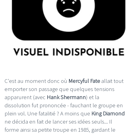
C'est au moment donc où
Mercyful Fate
allait tout
emporter son passage que quelques tensions
apparurent (avec
Hank Shermann
) et la
dissolution fut prononcée - fauchant le groupe en
plein vol. Une fatalitié ? A moins que
King Diamond
ne décida en fait de lancer ses idées seuls... Il
forme ainsi sa petite troupe en 1985, gardant le