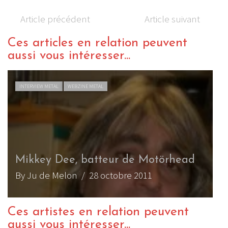
Article précédent
Article suivant
Ces articles en relation peuvent
aussi vous intéresser...
INTERVIEW METAL
WEBZINE METAL
Mikkey Dee, batteur de Motörhead
By Ju de Melon
/ 28 octobre 2011
Ces artistes en relation peuvent
aussi vous intéresser...