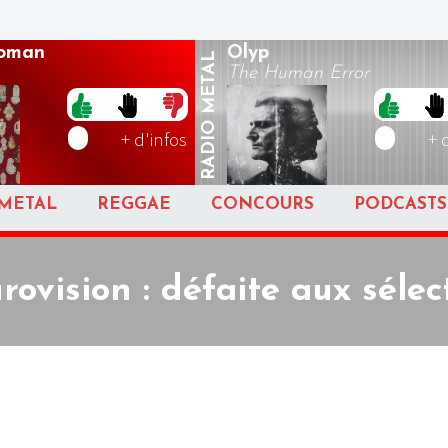
oman
Olyp
METAL
The Human Error
RADIO
+ d'infos
+ 
METAL
REGGAE
CONCOURS
PODCASTS
rovision : défaite aux séle