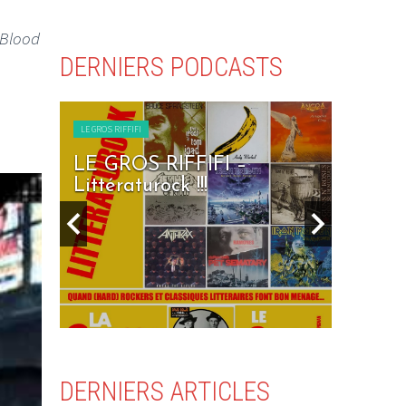
 Blood
DERNIERS PODCASTS
LE GROS RIFFIFI
I –
LE GROS RIFFIFI – Seven
Days To Rock !!!
DERNIERS ARTICLES