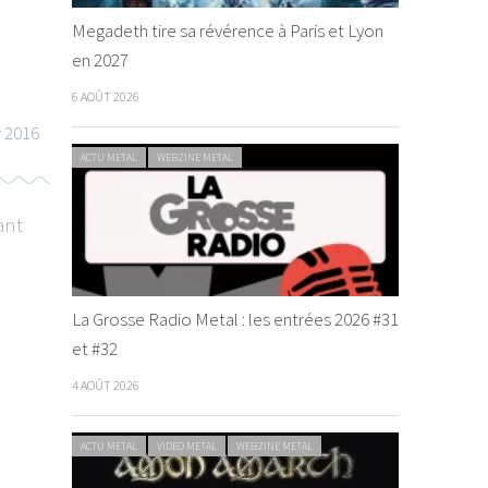
Megadeth tire sa révérence à Paris et Lyon
en 2027
6 AOÛT 2026
r 2016
ACTU METAL
WEBZINE METAL
ant
La Grosse Radio Metal : les entrées 2026 #31
CHRONIQUE METAL
WEBZINE METAL
INTERVIEW METAL
et #32
4 AOÛT 2026
ACTU METAL
VIDEO METAL
WEBZINE METAL