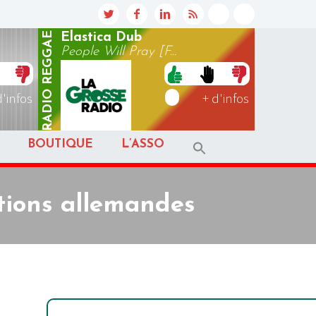
REGGAE
Elastica Dub
People Will Pray [F...
RADIO
d'infos
+ d'infos
BOUTIQUE
L’ASSO
ctions allemandes