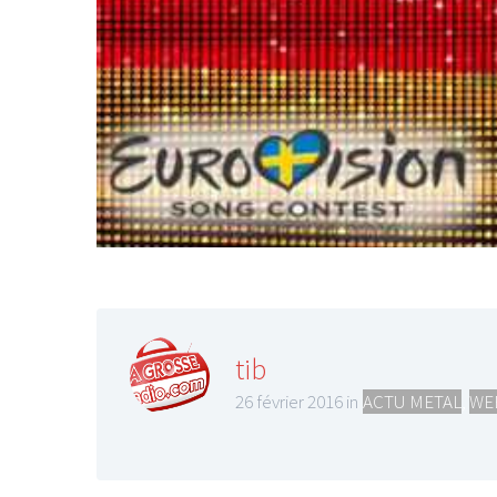
tib
26 février 2016 in
ACTU METAL
,
WE