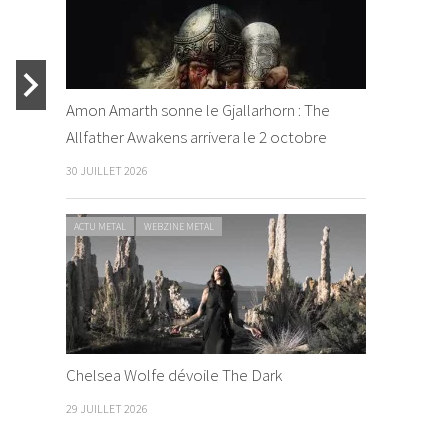
Tobias S
By Xhantiax
/
Amon Amarth sonne le Gjallarhorn : The
ACTU METAL
WEB
Allfather Awakens arrivera le 2 octobre
30 JUILLET 2026
Avantasia
ACTU METAL
WEBZINE METAL
nouvel a
Avantasia – Ghostlights
By Xhantiax
By Xhantiax
/ 6 janvier 2016
2015
Chelsea Wolfe dévoile The Dark
29 JUILLET 2026