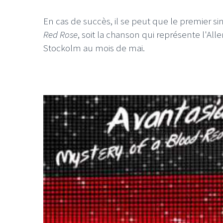
En cas de succès, il se peut que le premier sin
Red Rose
, soit la chanson qui représente l'Al
Stockolm au mois de mai.
LE GROS RIFFIFI
LE GROS RIFFIFI –
L
Christmas Riffifi 2025 !!!
T