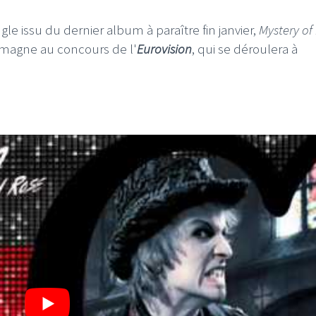
gle issu du dernier album à paraître fin janvier,
Mystery of
lemagne au concours de l'
Eurovision
, qui se déroulera à
LE GROS RIFFIFI
LE GROS RIFFIFI
E GROS RIFFIFI – Surfin’
LE GROS RIFFIF
he Covers !!!
Littératurock !!!