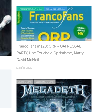
PARTENAIRE GENERAL
WEBZINE GLOBAL
FrancoFans n°120 : ORP – OAI REGGAE
PARTY, Une Touche d’Optimisme, Marty,
David McNeil…
6 AOÛT 2026
ACTU METAL
WEBZINE METAL