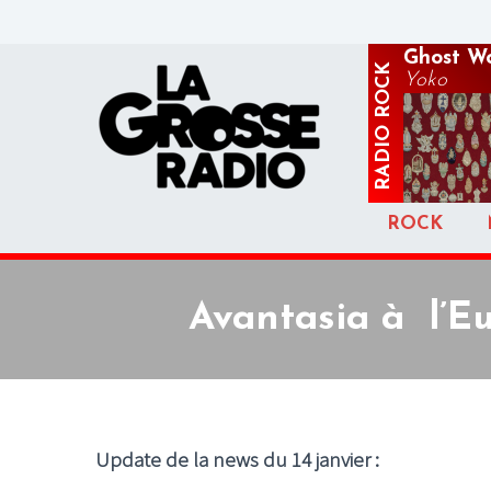
Ghost W
ROCK
Yoko
RADIO
ROCK
Avantasia à l’Eu
Update de la news du 14 janvier :