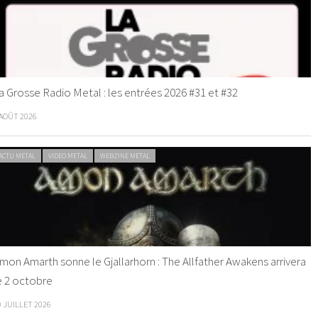
a Grosse Radio Metal : les entrées 2026 #31 et #32
 AOÛT 2026
ACTU METAL
VIDEO METAL
WEBZINE METAL
mon Amarth sonne le Gjallarhorn : The Allfather Awakens arrivera
e 2 octobre
0 JUILLET 2026