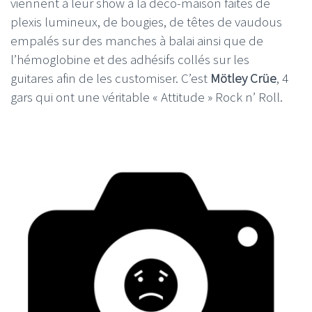
viennent à leur show à la déco-maison faites de
plexis lumineux, de bougies, de têtes de vaudous
empalés sur des manches à balai ainsi que de
l’hémoglobine et des adhésifs collés sur les
guitares afin de les customiser. C’est
Mötley Crüe
, 4
gars qui ont une véritable « Attitude » Rock n’ Roll.