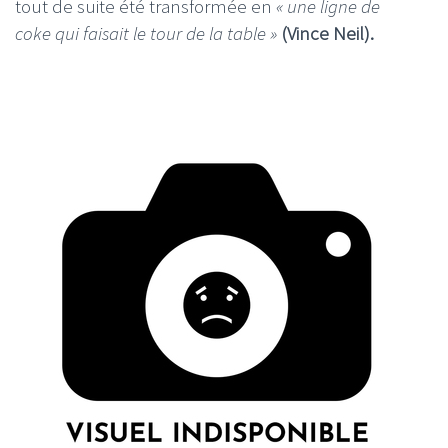
tout de suite été transformée en
« une ligne de
coke qui faisait le tour de la table »
(Vince Neil).