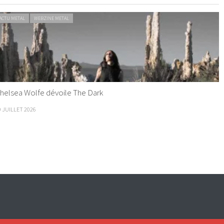
ACTU METAL
WEBZINE METAL
helsea Wolfe dévoile The Dark
9 JUILLET 2026