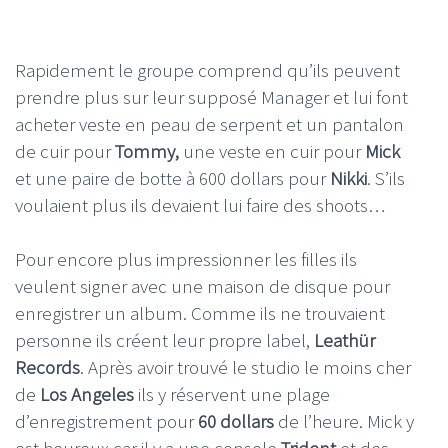
Rapidement le groupe comprend qu’ils peuvent
prendre plus sur leur supposé Manager et lui font
acheter veste en peau de serpent et un pantalon
de cuir pour
Tommy,
une veste en cuir pour
Mick
et une paire de botte à 600 dollars pour
Nikki
. S’ils
voulaient plus ils devaient lui faire des shoots…
Pour encore plus impressionner les filles ils
veulent signer avec une maison de disque pour
enregistrer un album. Comme ils ne trouvaient
personne ils créent leur propre label,
Leathür
Records
. Après avoir trouvé le studio le moins cher
de
Los Angeles
ils y réservent une plage
d’enregistrement pour
60 dollars
de l’heure. Mick y
est heureux car il y a une console
Trident
et des