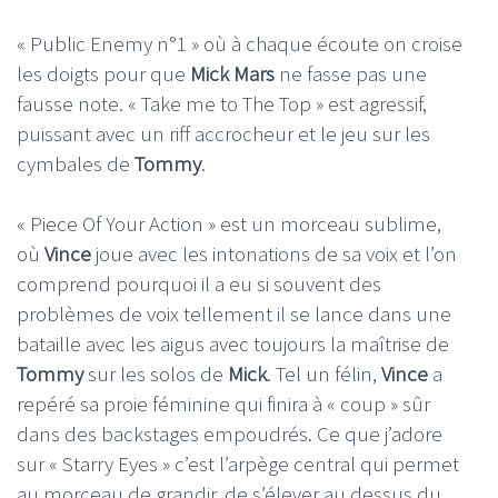
« Public Enemy n°1 » où à chaque écoute on croise
les doigts pour que
Mick Mars
ne fasse pas une
fausse note. « Take me to The Top » est agressif,
puissant avec un riff accrocheur et le jeu sur les
cymbales de
Tommy
.
« Piece Of Your Action » est un morceau sublime,
où
Vince
joue avec les intonations de sa voix et l’on
comprend pourquoi il a eu si souvent des
problèmes de voix tellement il se lance dans une
bataille avec les aigus avec toujours la maîtrise de
Tommy
sur les solos de
Mick
. Tel un félin,
Vince
a
repéré sa proie féminine qui finira à « coup » sûr
dans des backstages empoudrés. Ce que j’adore
sur « Starry Eyes » c’est l’arpège central qui permet
au morceau de grandir, de s’élever au dessus du