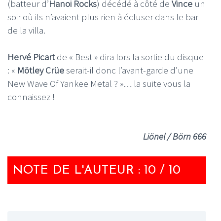
(batteur d’
Hanoi Rocks
) décédé à côté de
Vince
un
soir où ils n’avaient plus rien à écluser dans le bar
de la villa.
Hervé Picart
de « Best » dira lors la sortie du disque
: «
Mötley Crüe
serait-il donc l’avant-garde d’une
New Wave Of Yankee Metal ? »… la suite vous la
connaissez !
Liönel / Börn 666
NOTE DE L'AUTEUR : 10 / 10