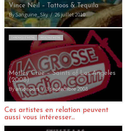
Vince Neil – Tattoos & Tequila
By Sanguine_Sky
/ 26 juillet 2010
CHRONIQUE METAL
WEBZINE METAL
Motley Crüe – Saints of Los Angeles
(2008)
By arnonours
/ 3 septembre 2008
Ces artistes en relation peuvent
aussi vous intéresser...