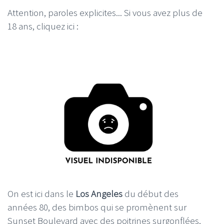
Attention, paroles explicites... Si vous avez plus de
18 ans, cliquez ici :
On est ici dans le
Los Angeles
du début des
années 80, des bimbos qui se promènent sur
Sunset Boulevard avec des poitrines surgonflées,