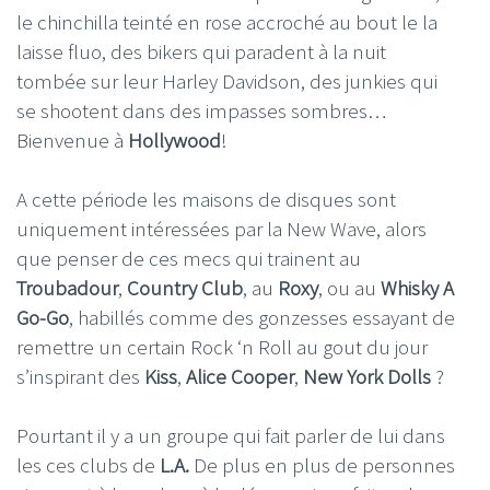
le chinchilla teinté en rose accroché au bout le la
laisse fluo, des bikers qui paradent à la nuit
tombée sur leur Harley Davidson, des junkies qui
se shootent dans des impasses sombres…
Bienvenue à
Hollywood
!
A cette période les maisons de disques sont
uniquement intéressées par la New Wave, alors
que penser de ces mecs qui trainent au
Troubadour
,
Country Club
, au
Roxy
, ou au
Whisky A
Go-Go
, habillés comme des gonzesses essayant de
remettre un certain Rock ‘n Roll au gout du jour
s’inspirant des
Kiss
,
Alice Cooper
,
New York Dolls
?
Pourtant il y a un groupe qui fait parler de lui dans
les ces clubs de
L.A.
De plus en plus de personnes