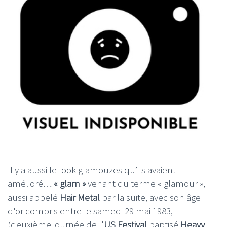
Il y a aussi le look glamouzes qu’ils avaient
amélioré…
« glam »
venant du terme « glamour »,
aussi appelé
Hair Metal
par la suite, avec son âge
d'or compris entre le samedi 29 mai 1983,
(deuxième journée de l'
US Festival
baptisé
Heavy