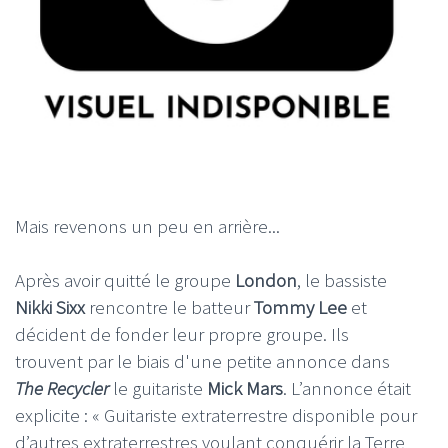
Mais revenons un peu en arrière...
Après avoir quitté le groupe
London
, le bassiste
Nikki Sixx
rencontre le batteur
Tommy Lee
et
décident de fonder leur propre groupe. Ils
trouvent par le biais d'une petite annonce dans
The Recycler
le guitariste
Mick Mars
. L’annonce était
explicite : « Guitariste extraterrestre disponible pour
d’autres extraterrestres voulant conquérir la Terre