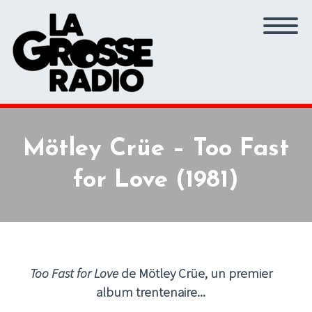
Mötley Crüe – Too Fast
for Love (1981)
Too Fast for Love
de Mötley Crüe, un premier
album trentenaire...