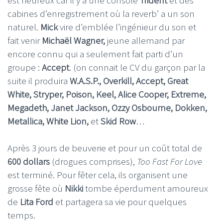
cabines d’enregistrement où la reverb’ a un son
naturel.
Mick
vire d’emblée l’ingénieur du son et
fait venir
Michaël Wagner,
jeune allemand par
encore connu qui a seulement fait parti d’un
groupe :
Accept
. (on connait le CV du garçon par la
suite il produira
W.A.S.P., Overkill, Accept, Great
White, Stryper, Poison, Keel, Alice Cooper, Extreme,
Megadeth, Janet Jackson, Ozzy Osbourne, Dokken,
Metallica, White Lion,
et
Skid Row
…
Après 3 jours de beuverie et pour un coût total de
600 dollars
(drogues comprises),
Too Fast For Love
est terminé. Pour fêter cela, ils organisent une
grosse fête où
Nikki
tombe éperdument amoureux
de
Lita Ford
et partagera sa vie pour quelques
temps.