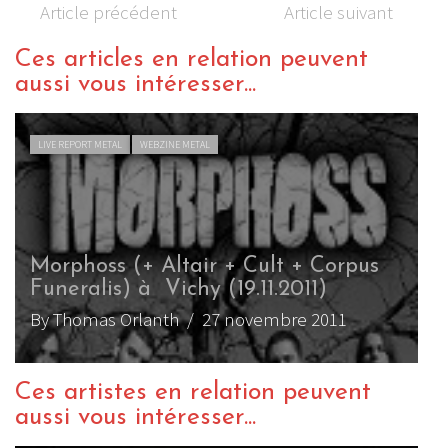
Article précédent
Article suivant
Ces articles en relation peuvent
aussi vous intéresser...
LIVE REPORT METAL
WEBZINE METAL
Morphoss (+ Altair + Cult + Corpus
Funeralis) à Vichy (19.11.2011)
By Thomas Orlanth
/ 27 novembre 2011
Ces artistes en relation peuvent
aussi vous intéresser...