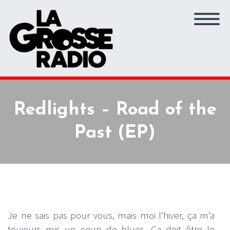
Redlights – Road of the
Past (EP)
Je ne sais pas pour vous, mais moi l’hiver, ça m’a
toujours mis un coup de blues. Ca doit être le