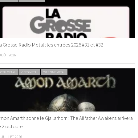
a Grosse Radio Metal : les entrées 2026 #31 et #32
 AOÛT 2026
ACTU METAL
VIDEO METAL
WEBZINE METAL
mon Amarth sonne le Gjallarhorn : The Allfather Awakens arrivera
e 2 octobre
0 JUILLET 2026