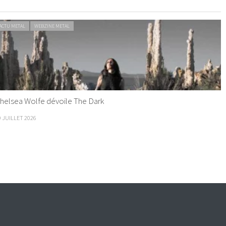
ACTU METAL
WEBZINE METAL
helsea Wolfe dévoile The Dark
9 JUILLET 2026