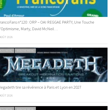
rancoFans n°120 : ORP – OAI REGGAE PARTY, Une Touche
’Optimisme, Marty, David McNeil…
 AOÛT 2026
ACTU METAL
WEBZINE METAL
egadeth tire sa révérence à Paris et Lyon en 2027
 AOÛT 2026
ACTU METAL
WEBZINE METAL