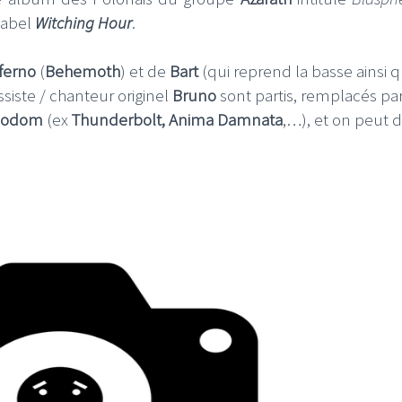
 label
Witching Hour
.
ferno
(
Behemoth
) et de
Bart
(qui reprend la basse ainsi q
ssiste / chanteur originel
Bruno
sont partis, remplacés pa
sodom
(ex
Thunderbolt, Anima Damnata
,…), et on peut d