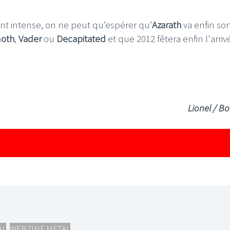
nt intense, on ne peut qu’espérer qu’
Azarath
va enfin sor
oth
,
Vader
ou
Decapitated
et que 2012 fêtera enfin l'arri
Lionel / B
AL
,
WEBZINE METAL