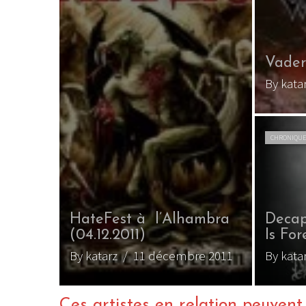
Vader
By kata
CHRONIQUE
HateFest à l’Alhambra
Decap
(04.12.2011)
Is For
By katarz
/ 11 décembre 2011
By kata
Ces artistes en relation peuvent a