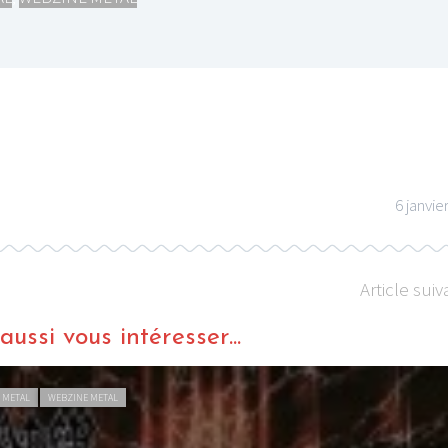
6 janvie
Article suiv
ussi vous intéresser...
 METAL
WEBZINE METAL