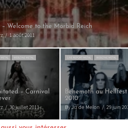
 – Welcome to the Morbid Reich
rz
/ 1 août 2011
 METAL
WEBZINE METAL
LIVE REPORT METAL
WEBZINE METAL
itated – Carnival
Behemoth au Hellfest
ever
2010
rz
/ 30 juillet 2011
By Ju de Melon
/ 29 juin 20
ussi vous intéresser...