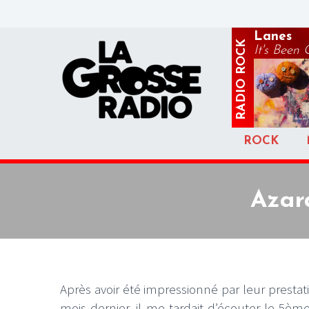
Lanes
ROCK
It's Been 
RADIO
ROCK
Azar
Après avoir été impressionné par leur prestat
mois dernier, il me tardait d’écouter le 5