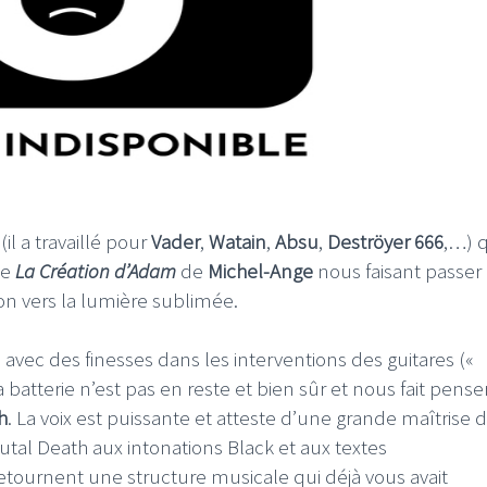
k
(il a travaillé pour
Vader
,
Watain
,
Absu
,
Deströyer 666
,…) q
de
La Création d’Adam
de
Michel-Ange
nous faisant passer
n vers la lumière sublimée.
vec des finesses dans les interventions des guitares («
a batterie n’est pas en reste et bien sûr et nous fait pense
h
. La voix est puissante et atteste d’une grande maîtrise 
rutal Death aux intonations Black et aux textes
retournent une structure musicale qui déjà vous avait