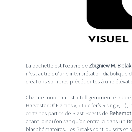
La pochette est l’œuvre de
Zbigniew M. Biela
n’est autre qu’une interprétation diabolique 
créations sombres précédentes à une élévatio
Chaque morceau est intelligemment élaboré, a
Harvester Of Flames », « Lucifer’s Rising »,…), l
certaines parties de Blast-Beasts de
Behemot
chant lorsqu’on sait qu’on entre ici dans un B
blasphématoires. Les Breaks sont jouissifs et 