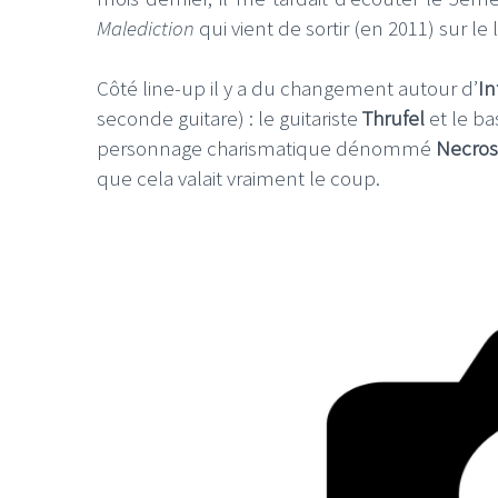
Malediction
qui vient de sortir (en 2011) sur le
Côté line-up il y a du changement autour d’
In
seconde guitare) : le guitariste
Thrufel
et le ba
personnage charismatique dénommé
Necro
que cela valait vraiment le coup.