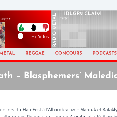
-- IDLGR2 CLAIM
METAL
Great
002
RADIO
+ d'infos
METAL
REGGAE
CONCOURS
PODCASTS
ath – Blasphemers’ Maledic
ion lors du
HateFest
à l’
Alhambra
avec
Marduk
et
Katakl
ème album des Polonais du groupe
Azarath
intitulé
Blasph