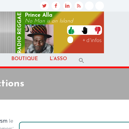
REGGAE
Prince Alla
No Man is an Island
RADIO
+ d'infos
BOUTIQUE
L’ASSO
tions
ysm
le
emers'