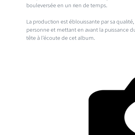
bouleversée en un rien de temps.
La production est éblouissante par sa qualit
personne et mettant en avant la puissance du 
tête à l’écoute de cet album.
LE GROS RIFFIFI
LE GROS RIFFIF
LE GROS RIFFIFI –
LE GRO
Christmas Riffifi 2025 !!!
The Cov