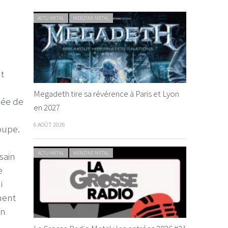
ACTU METAL
WEBZINE METAL
nt
Megadeth tire sa révérence à Paris et Lyon
édée de
en 2027
6 AOÛT 2026
oupe.
ACTU METAL
WEBZINE METAL
sain
e
i
ment
un