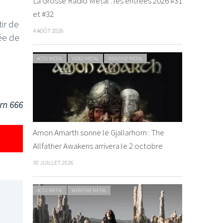
La Grosse Radio Metal : les entrées 2026 #31
et #32
tir de
4 AOÛT 2026
vée de
ACTU METAL
VIDEO METAL
WEBZINE METAL
orn 666
Amon Amarth sonne le Gjallarhorn : The
Allfather Awakens arrivera le 2 octobre
30 JUILLET 2026
ACTU METAL
WEBZINE METAL