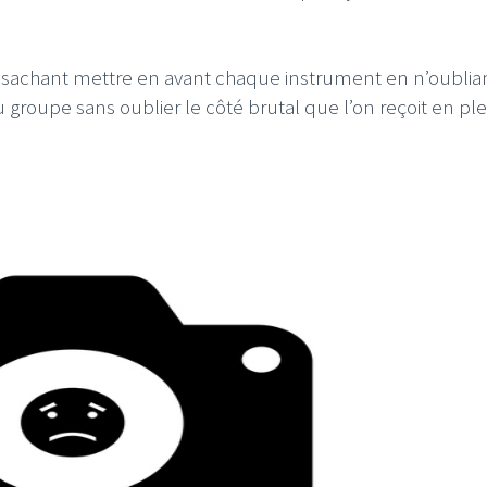
é, sachant mettre en avant chaque instrument en n’oublia
groupe sans oublier le côté brutal que l’on reçoit en pl
I
LE GROS RIFFIFI
S RIFFIFI – Surfin’
LE GROS RIFFIFI –
ers !!!
Littératurock !!!