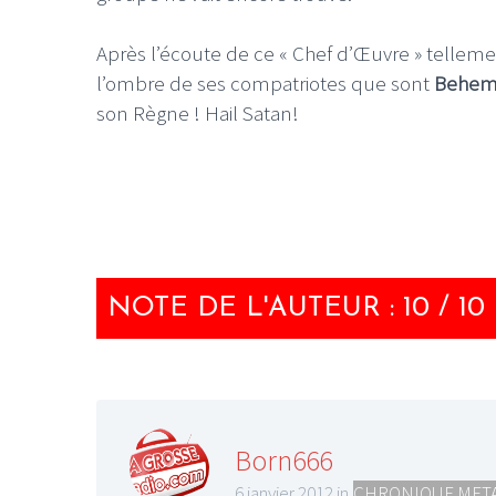
Après l’écoute de ce « Chef d’Œuvre » telleme
l’ombre de ses compatriotes que sont
Behem
son Règne ! Hail Satan!
NOTE DE L'AUTEUR : 10 / 10
Born666
6 janvier 2012 in
CHRONIQUE MET