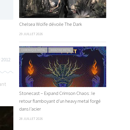
Chelsea Wolfe dévoile The Dark
29 JUILLET 2026
CHRONIQUE METAL
WEBZINE METAL
r 2012
ant
Stonecast – Expand Crimson Chaos : le
retour flamboyant d’un heavy metal forgé
dans l’acier
28 JUILLET 2026