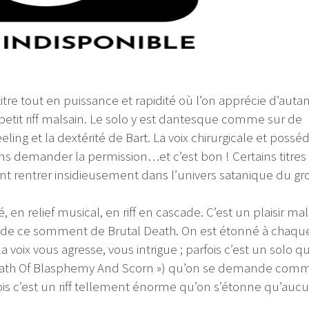
itre tout en puissance et rapidité où l’on apprécie d’auta
 petit riff malsain. Le solo y est dantesque comme sur de
ling et la dextérité de Bart. La voix chirurgicale et poss
s demander la permission…et c’est bon ! Certains titres
nt rentrer insidieusement dans l’univers satanique du gr
 en relief musical, en riff en cascade. C’est un plaisir mal
g de ce somment de Brutal Death. On est étonné à chaqu
 la voix vous agresse, vous intrigue ; parfois c’est un solo qu
ebreath Of Blasphemy And Scorn ») qu’on se demande com
rfois c’est un riff tellement énorme qu’on s’étonne qu’auc