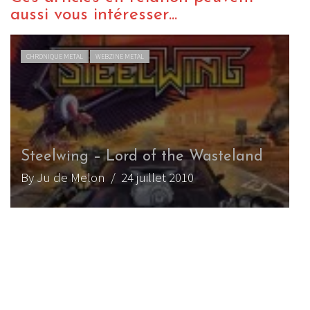
aussi vous intéresser...
INTERVIEW METAL
WEBZINE METAL
JB, chanteur-guitariste de Grand
Magus, au Hellfest 2011
By Born666
/ 3 juillet 2011
LIVE REPORT METAL
WEBZINE METAL