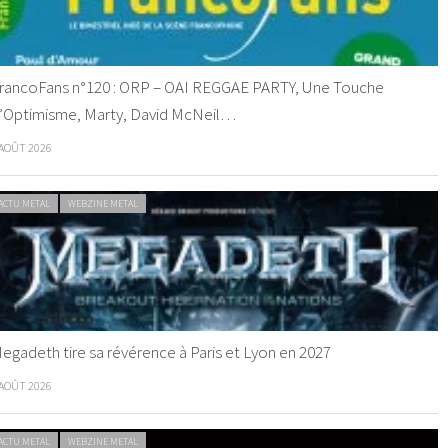
rancoFans n°120 : ORP – OAI REGGAE PARTY, Une Touche
’Optimisme, Marty, David McNeil…
 AOÛT 2026
ACTU METAL
WEBZINE METAL
egadeth tire sa révérence à Paris et Lyon en 2027
 AOÛT 2026
ACTU METAL
WEBZINE METAL