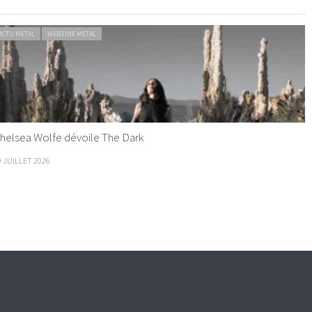
ACTU METAL
WEBZINE METAL
helsea Wolfe dévoile The Dark
9 JUILLET 2026