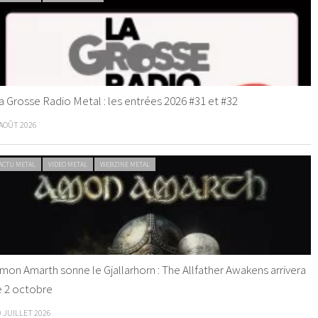
a Grosse Radio Metal : les entrées 2026 #31 et #32
 AOÛT 2026
ACTU METAL
VIDEO METAL
WEBZINE METAL
mon Amarth sonne le Gjallarhorn : The Allfather Awakens arrivera
e 2 octobre
0 JUILLET 2026