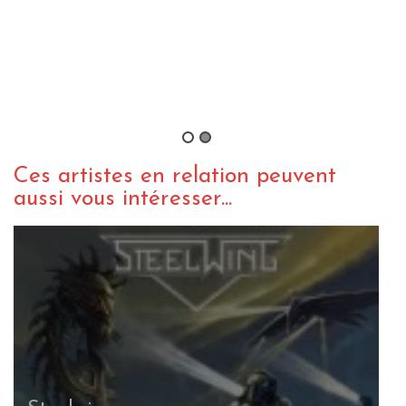
Grand Magus – Hammer of the
North
By Sanguine_Sky
/ 30 juillet 2010
Ces artistes en relation peuvent
aussi vous intéresser...