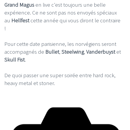
Grand Magus
en live c'est toujours une belle
expérience. Ce ne sont pas nos envoyés spéciaux
au
Hellfest
cette année qui vous diront le contraire
!
Pour cette date parisienne, les norvégiens seront
accompagnés de
Bullet
,
Steelwing
,
Vanderbuyst
et
Skull Fist
.
De quoi passer une super soirée entre hard rock,
heavy metal et stoner.