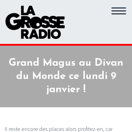
Grand Magus au Divan
du Monde ce lundi 9
janvier !
Il reste encore des places alors profitez-en, car