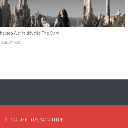
helsea Wolfe dévoile The Dark
9 JUILLET 2026
SOUMETTRE SON TITRE