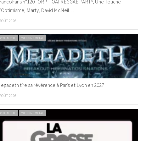
rancoFans n°120 : ORP – OAI REGGAE PARTY, Une Touche
’Optimisme, Marty, David McNeil…
 AOÛT 2026
ACTU METAL
WEBZINE METAL
egadeth tire sa révérence à Paris et Lyon en 2027
 AOÛT 2026
ACTU METAL
WEBZINE METAL