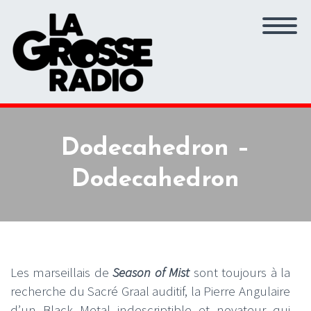
Dodecahedron –
Dodecahedron
Les marseillais de
Season of Mist
sont toujours à la
recherche du Sacré Graal auditif, la Pierre Angulaire
d’un Black Metal indescriptible et novateur qui