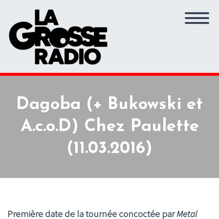
Dagoba (+ Bukowski et
A.c.o.D) Chez Paulette
(11.03.2016)
Première date de la tournée concoctée par
Metal