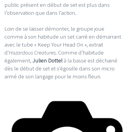
public présent en début de set est plus dans
l’observation que dans l’action.
Loin de se laisser démonter, le groupe joue
comme à son habitude un set carré en démarrant
avec le tube « Keep Your Head On », extrait
d’
Hazardous Creatures
. Comme d’habitude
également,
Julien Dottel
à la basse est déchainé
dès le début de set et s’égosille dans son micro
armé de son langage pour le moins fleuri.