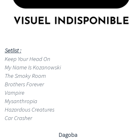
Setlist :
Keep Your Head On
My Name Is Kozanowski
The Smoky Room
Brothers Forever
Vampire
Mysanthropia
Hazardous Creatures
Car Crasher
Dagoba