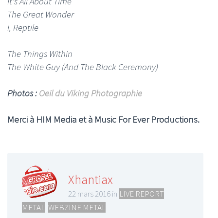
It's All About Time
The Great Wonder
I, Reptile
The Things Within
The White Guy (And The Black Ceremony)
Photos :
Oeil du Viking Photographie
Merci à HIM Media et à Music For Ever Productions.
Xhantiax
22 mars 2016 in
LIVE REPORT
METAL
,
WEBZINE METAL