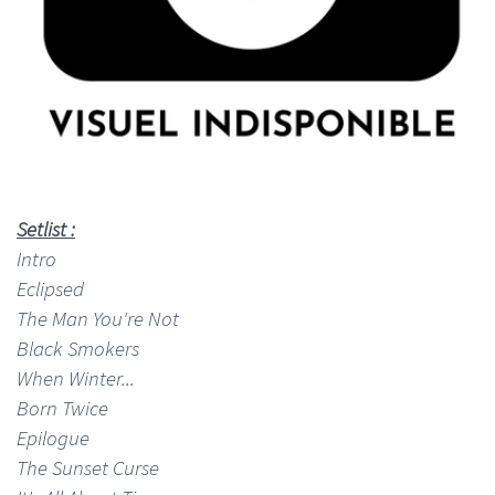
Setlist :
Intro
Eclipsed
The Man You're Not
Black Smokers
When Winter...
Born Twice
Epilogue
The Sunset Curse