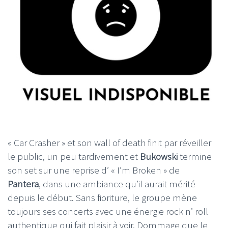
« Car Crasher » et son wall of death finit par réveiller
le public, un peu tardivement et
Bukowski
termine
son set sur une reprise d’ « I’m Broken » de
Pantera
, dans une ambiance qu’il aurait mérité
depuis le début. Sans fioriture, le groupe mène
toujours ses concerts avec une énergie rock n’ roll
authentique qui fait plaisir à voir. Dommage que le