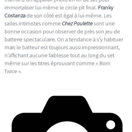
immortaliser lui-même le circle pit final.
Franky
Costanza
de son côté est égal à lui-même. Les
salles intimistes comme
Chez Paulette
sont une
bonne occasion pour observer de près son jeu de
batterie spectaculaire. On a tendance à s’y habituer
mais le batteur est toujours aussi impressionnant,
n’affichant aucune faiblesse tout au long du set
même sur les titres éprouvant comme « Born
Twice ».