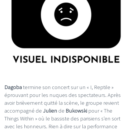
Dagoba
termine son concert sur un « I, Reptile »
éprouvant pour les nuques des spectateurs. Après
avoir brièvement quitté la scène, le groupe revient
accompagné de
Julien
de
Bukowski
pour « The
Things Within » où le bassiste des parisiens s’en sort
avec les honneurs. Rien à dire sur la performance