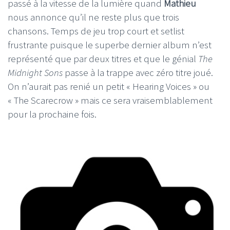
passé à la vitesse de la lumière quand
Mathieu
nous annonce qu’il ne reste plus que trois
chansons. Temps de jeu trop court et setlist
frustrante puisque le superbe dernier album n’est
représenté que par deux titres et que le génial
The
Midnight Sons
passe à la trappe avec zéro titre joué.
On n’aurait pas renié un petit « Hearing Voices » ou
« The Scarecrow » mais ce sera vraisemblablement
pour la prochaine fois.