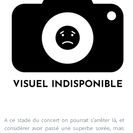
A ce stade du concert on pourrait s’arrêter là, et
considérer avoir passé une superbe soirée, mais