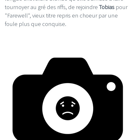
tournoyer au gré des riffs, de rejoindre
Tobias
pour
"Farewell", vieux titre repris en choeur par une
foule plus que conquise.