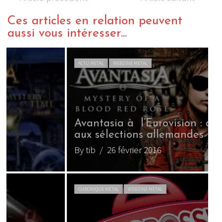
Ces articles en relation peuvent
aussi vous intéresser...
ACTU METAL
WEBZINE METAL
Avantasia à l’Eurovision : défaite
aux sélections allemandes
A
By tib
/ 26 février 2016
B
CHRONIQUE METAL
WEBZINE METAL