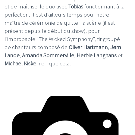
et de maîtrise, le duo avec
Tobias
fonctionnant à la
perfection. Il est d’ailleurs temps pour notre
maître de cérémonie de quitter la scène (il est
présent depuis le début du show), pour
l’improbable "The Wicked Symphony", tir groupé
de chanteurs composé de
Oliver Hartmann
,
Jørn
Lande
,
Amanda Sommerville
,
Herbie Langhans
et
Michael Kiske
, rien que cela.