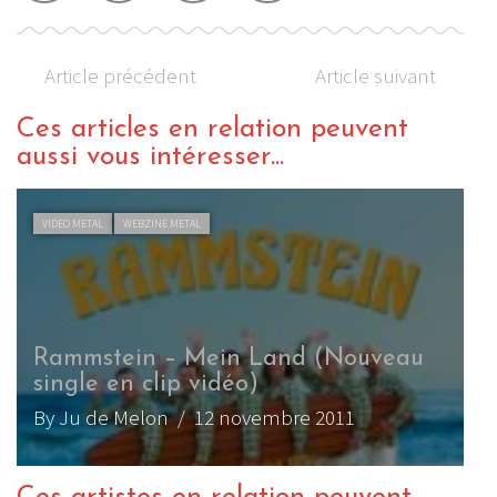
Article précédent
Article suivant
Ces articles en relation peuvent
aussi vous intéresser...
VIDEO METAL
WEBZINE METAL
Rammstein – Mein Land (Nouveau
single en clip vidéo)
By Ju de Melon
/ 12 novembre 2011