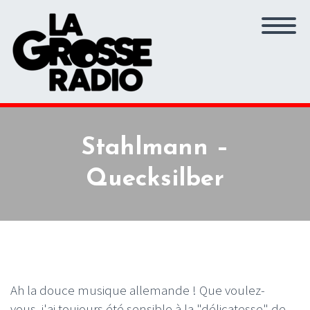
Stahlmann –
Quecksilber
Ah la douce musique allemande ! Que voulez-
vous, j'ai toujours été sensible à la "délicatesse" de