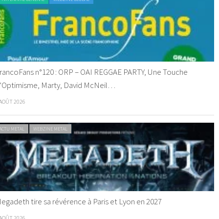
rancoFans n°120 : ORP – OAI REGGAE PARTY, Une Touche
’Optimisme, Marty, David McNeil…
 AOÛT 2026
ACTU METAL
WEBZINE METAL
egadeth tire sa révérence à Paris et Lyon en 2027
 AOÛT 2026