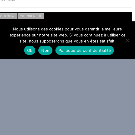
ACTU METAL
WEBZINE METAL
Nous utilisons des cookies pour vous garantir la meilleure
expérience sur notre site web. Si vous continuez à utiliser ce
site, nous supposerons que vous en êtes satisfait.
Ok
Non
Politique de confidentialité
a Grosse Radio Metal : les entrées 2026 #31 et #32
 AOÛT 2026
ACTU METAL
VIDEO METAL
WEBZINE METAL
mon Amarth sonne le Gjallarhorn : The Allfather Awakens arrivera