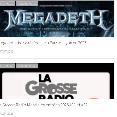
ACTU METAL
WEBZINE METAL
egadeth tire sa révérence à Paris et Lyon en 2027
 AOÛT 2026
ACTU METAL
WEBZINE METAL
a Grosse Radio Metal : les entrées 2026 #31 et #32
 AOÛT 2026