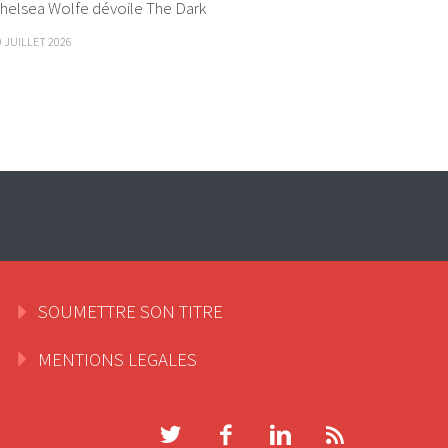
helsea Wolfe dévoile The Dark
9 JUILLET 2026
SOUMETTRE SON TITRE
MENTIONS LEGALES