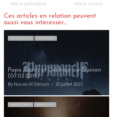
Article précédent
Article suivant
Ces articles en relation peuvent
aussi vous intéresser...
WEBZINE METAL
VIDEO METAL
WEBZINE METAL
 et Coldrain au Trianon
)
coldrain – Wro
Stinson
/ 25 juillet 2015
By Justinator
/ 7 ja
WEBZINE METAL
CHRONIQUE METAL
WEBZINE 