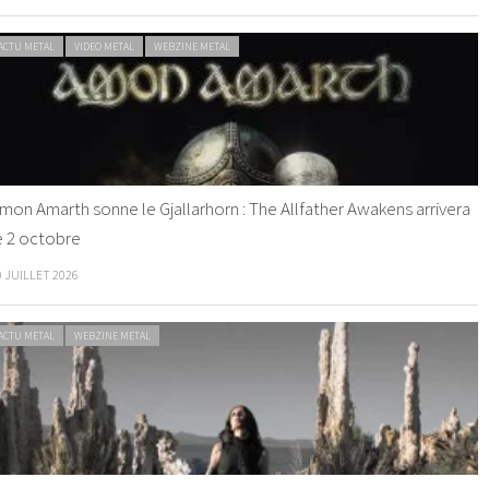
ACTU METAL
VIDEO METAL
WEBZINE METAL
mon Amarth sonne le Gjallarhorn : The Allfather Awakens arrivera
e 2 octobre
0 JUILLET 2026
ACTU METAL
WEBZINE METAL