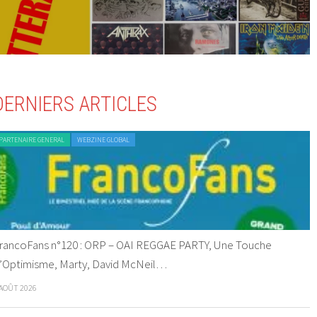
DERNIERS ARTICLES
PARTENAIRE GENERAL
WEBZINE GLOBAL
rancoFans n°120 : ORP – OAI REGGAE PARTY, Une Touche
’Optimisme, Marty, David McNeil…
 AOÛT 2026