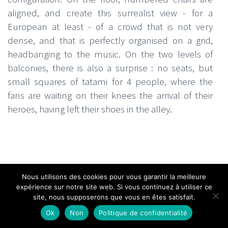
aligned, and create this surrealist view - for a
European at least - of a crowd that is not very
dense, and that is perfectly organised on a grid,
headbanging to the music. On the two levels of
balconies, there is also a surprise : no seats, but
small squares of tatami for 4 people, where the
fans are waiting on their knees the arrival of their
heroes, having left their shoes in the alley.
Nous utilisons des cookies pour vous garantir la meilleure
expérience sur notre site web. Si vous continuez à utiliser ce
site, nous supposerons que vous en êtes satisfait.
Ok
Non
Politique de confidentialité