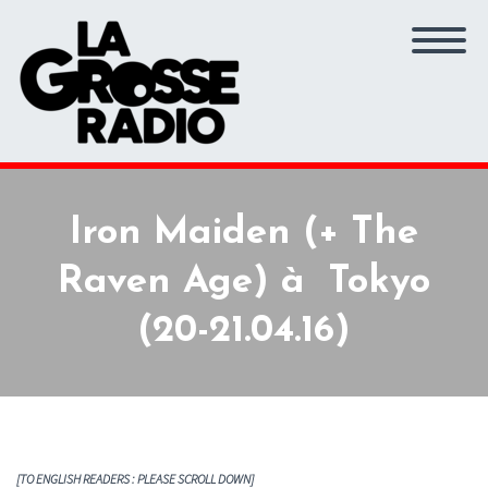
Iron Maiden (+ The
Raven Age) à Tokyo
(20-21.04.16)
[TO ENGLISH READERS : PLEASE SCROLL DOWN]