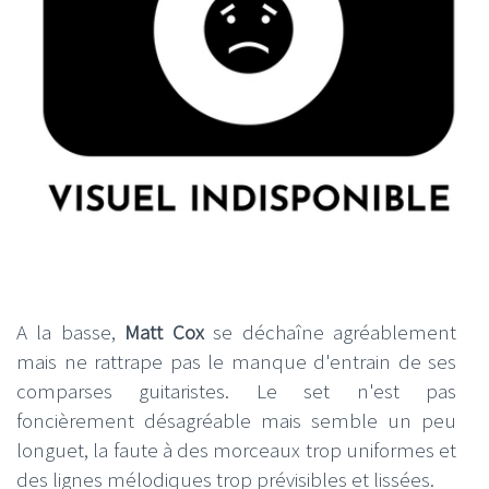
A la basse,
Matt Cox
se déchaîne agréablement
mais ne rattrape pas le manque d'entrain de ses
comparses guitaristes. Le set n'est pas
foncièrement désagréable mais semble un peu
longuet, la faute à des morceaux trop uniformes et
des lignes mélodiques trop prévisibles et lissées.