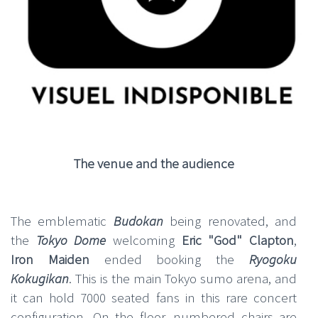
The venue and the audience
The emblematic
Budokan
being renovated, and
the
Tokyo Dome
welcoming
Eric "God" Clapton
,
Iron Maiden
ended booking the
Ryogoku
Kokugikan
. This is the main Tokyo sumo arena, and
it can hold 7000 seated fans in this rare concert
configuration. On the floor, numbered chairs are