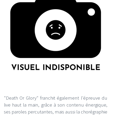
"Death Or Glory" franchit également l'épreuve du
live haut la main, grâce à son contenu énergique,
ses paroles percutantes, mais aussi la chorégraphie