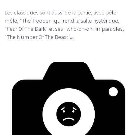
Les classiques sont aussi de la partie, avec pêle-
mêle, "The Trooper" qui rend la salle hystérique,
"Fear Of The Dark" et ses "who-oh-oh" imparables,
"The Number Of The Beast"...