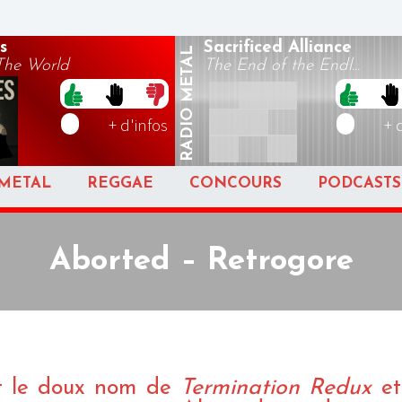
s
Sacrificed Alliance
METAL
The World
The End of the Endl...
RADIO
+ d'infos
+ 
METAL
REGGAE
CONCOURS
PODCASTS
Aborted – Retrogore
nt le doux nom de
Termination Redux
et