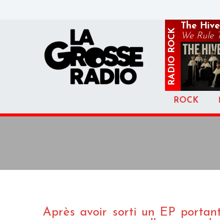
The Hive
ROCK
We Rule 
RADIO
ROCK
Après avoir sorti un EP porta