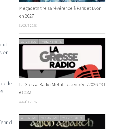
Megadeth tire sa révérence à Paris et Lyon
en 2027
6 AOÛT 2026
ACTU METAL
WEBZINE METAL
ind,
as en
que le
La Grosse Radio Metal : les entrées 2026 #31
le
et #32
4 AOÛT 2026
ACTU METAL
VIDEO METAL
WEBZINE METAL
/grind