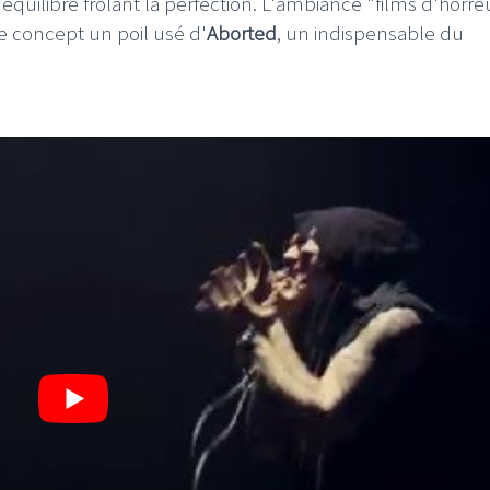
quilibre frôlant la perfection. L'ambiance "films d'horre
e concept un poil usé d'
Aborted
, un indispensable du