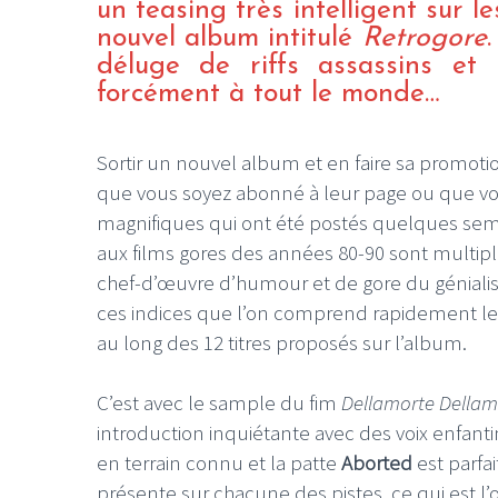
un teasing très intelligent sur 
nouvel album intitulé
Retrogore
déluge de riffs assassins et 
forcément à tout le monde…
Sortir un nouvel album et en faire sa promoti
que vous soyez abonné à leur page ou que vo
magnifiques qui ont été postés quelques sema
aux films gores des années 80-90 sont multiples
chef-d’œuvre d’humour et de gore du génialis
ces indices que l’on comprend rapidement l
au long des 12 titres proposés sur l’album.
C’est avec le sample du fim
Dellamorte Della
introduction inquiétante avec des voix enfant
en terrain connu et la patte
Aborted
est parfa
présente sur chacune des pistes, ce qui est l