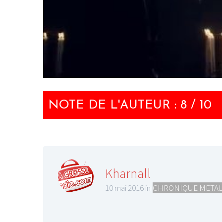
NOTE DE L'AUTEUR : 8 / 10
Kharnall
10 mai 2016 in
CHRONIQUE META