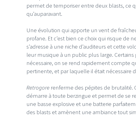
permet de temporiser entre deux blasts, ce
qu’auparavant.
Une évolution qui apporte un vent de fraîche
profane. Et c’est bien ce choix qui risque de n
LE GROS RIFFIF
s’adresse à une niche d’auditeurs et cette vol
leur musique à un public plus large. Certain
LE GRO
Christm
nécessaire, on se rend rapidement compte que
pertinente, et par laquelle il était nécessaire 
Retrogore
renferme des pépites de brutalité
démarre à toute berzingue et permet de se re
une basse explosive et une batterie parfaiteme
des blasts et amènent une ambiance tout si