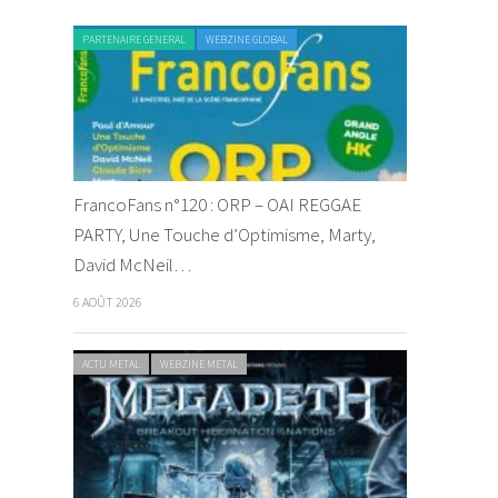
PARTENAIRE GENERAL
WEBZINE GLOBAL
FrancoFans n°120 : ORP – OAI REGGAE
PARTY, Une Touche d’Optimisme, Marty,
David McNeil…
6 AOÛT 2026
ACTU METAL
WEBZINE METAL