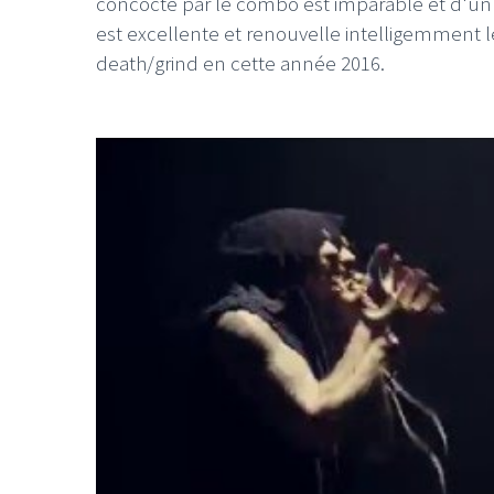
concocté par le combo est imparable et d'un é
est excellente et renouvelle intelligemment l
death/grind en cette année 2016.