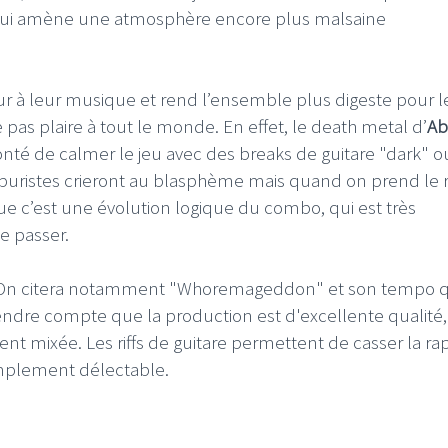
 qui amène une atmosphère encore plus malsaine
ur à leur musique et rend l’ensemble plus digeste pour l
e pas plaire à tout le monde. En effet, le death metal d’
Ab
I
LE GROS RIFFIFI
onté de calmer le jeu avec des breaks de guitare "dark" o
s puristes crieront au blasphème mais quand on prend le 
S RIFFIFI –
LE GROS RIFFIFI – Su
as Riffifi 2025 !!!
The Covers !!!
 c’est une évolution logique du combo, qui est très
de passer.
. On citera notamment "Whoremageddon" et son tempo q
ndre compte que la production est d'excellente qualité,
nt mixée. Les riffs de guitare permettent de casser la rap
mplement délectable.