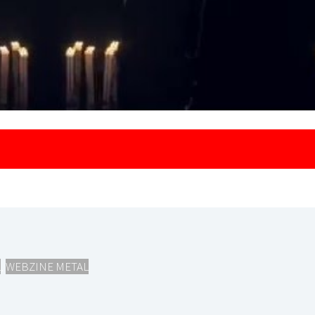
L
,
WEBZINE METAL