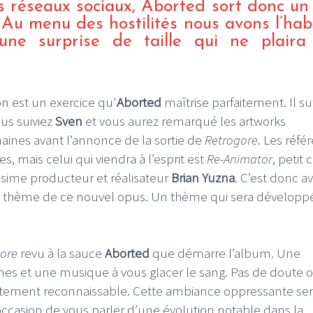
les réseaux sociaux, Aborted sort donc un
. Au menu des hostilités nous avons l’hab
une surprise de taille qui ne plaira
on est un exercice qu'
Aborted
maîtrise parfaitement. Il suf
us suiviez
Sven
et vous aurez remarqué les artworks
ines avant l’annonce de la sortie de
Retrogore
. Les réfé
, mais celui qui viendra à l’esprit est
Re-Animator
, petit 
sime producteur et réalisateur
Brian Yuzna
. C’est donc a
e thème de ce nouvel opus. Un thème qui sera développé
more
revu à la sauce
Aborted
que démarre l’album. Une
ines et une musique à vous glacer le sang. Pas de doute o
itement reconnaissable. Cette ambiance oppressante se
’occasion de vous parler d’une évolution notable dans la