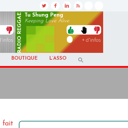
REGGAE
Tu Shung Peng
Keeping Love Alive
RADIO
d'infos
+ d'infos
BOUTIQUE
L’ASSO
 fait