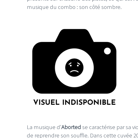
musique du combo : son côté sombre.
La musique d’
Aborted
se caractérise par sa vi
de reprendre son souffle. Dans cette cuvée 2