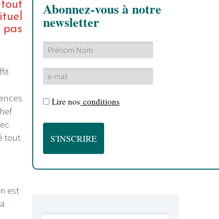
 tout
Abonnez-vous à notre
ituel
newsletter
 pas
fit
rences
Lire nos
conditions
chef
vec
 tout
n est
ra