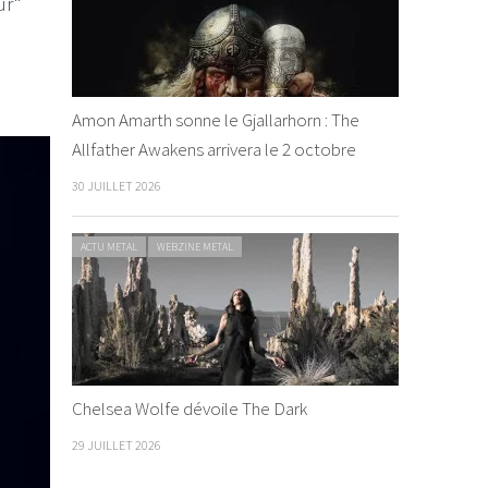
ur"
Amon Amarth sonne le Gjallarhorn : The
Allfather Awakens arrivera le 2 octobre
30 JUILLET 2026
ACTU METAL
WEBZINE METAL
Chelsea Wolfe dévoile The Dark
29 JUILLET 2026