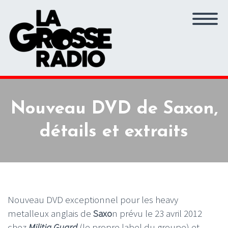
Nouveau DVD de Saxon,
détails et extraits
Nouveau DVD exceptionnel pour les heavy
metalleux anglais de
Saxo
n prévu le 23 avril 2012
chez
Militia Guard
(le propre label du groupe) et