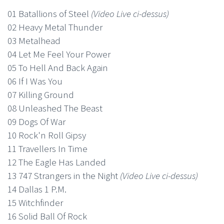
01 Batallions of Steel
(Video Live ci-dessus)
02 Heavy Metal Thunder
03 Metalhead
04 Let Me Feel Your Power
05 To Hell And Back Again
06 If I Was You
07 Killing Ground
08 Unleashed The Beast
09 Dogs Of War
10 Rock'n Roll Gipsy
11 Travellers In Time
12 The Eagle Has Landed
13 747 Strangers in the Night
(Video Live ci-dessus)
14 Dallas 1 P.M.
15 Witchfinder
16 Solid Ball Of Rock