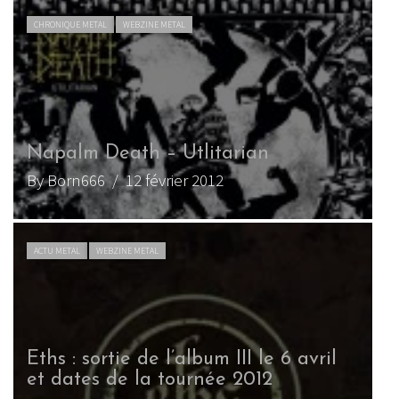
CHRONIQUE METAL
WEBZINE METAL
Napalm Death – Utlitarian
By Born666
/ 12 février 2012
ACTU METAL
WEBZINE METAL
Eths : sortie de l’album III le 6 avril
et dates de la tournée 2012