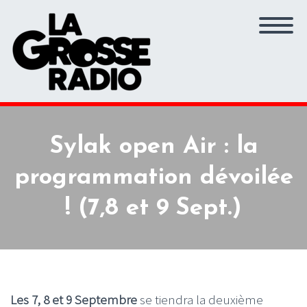
Sylak open Air : la
programmation dévoilée
! (7,8 et 9 Sept.)
Les 7, 8 et 9 Septembre
se tiendra la deuxième