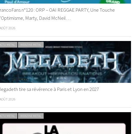
rancoFans n°120 : ORP – OAI REGGAE PARTY, Une Touche
’Optimisme, Marty, David McNeil…
 AOÛT 2026
ACTU METAL
WEBZINE METAL
egadeth tire sa révérence à Paris et Lyon en 2027
 AOÛT 2026
ACTU METAL
WEBZINE METAL