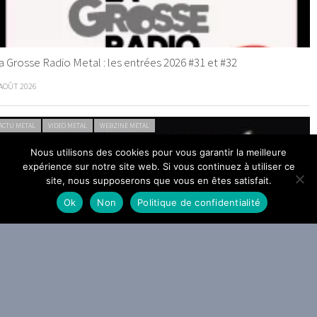
a Grosse Radio Metal : les entrées 2026 #31 et #32
 AOÛT 2026
ACTU METAL
VIDEO METAL
WEBZINE METAL
Nous utilisons des cookies pour vous garantir la meilleure
expérience sur notre site web. Si vous continuez à utiliser ce
site, nous supposerons que vous en êtes satisfait.
Ok
Non
Politique de confidentialité
mon Amarth sonne le Gjallarhorn : The Allfather Awakens arrivera
e 2 octobre
0 JUILLET 2026
ACTU METAL
WEBZINE METAL