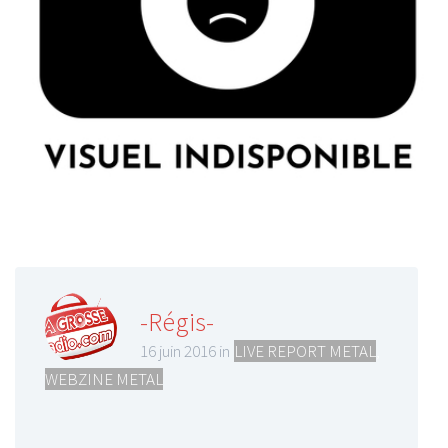
-Régis-
16 juin 2016 in
LIVE REPORT METAL
,
WEBZINE METAL