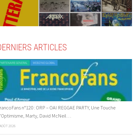
DERNIERS ARTICLES
PARTENAIRE GENERAL
WEBZINE GLOBAL
rancoFans n°120 : ORP – OAI REGGAE PARTY, Une Touche
’Optimisme, Marty, David McNeil…
 AOÛT 2026