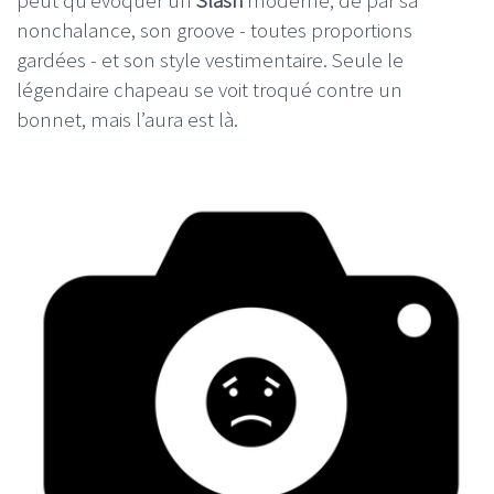
nonchalance, son groove - toutes proportions
gardées - et son style vestimentaire. Seule le
légendaire chapeau se voit troqué contre un
bonnet, mais l’aura est là.