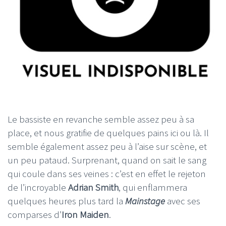
Le bassiste en revanche semble assez peu à sa
place, et nous gratifie de quelques pains ici ou là. Il
semble également assez peu à l’aise sur scène, et
un peu pataud. Surprenant, quand on sait le sang
qui coule dans ses veines : c’est en effet le rejeton
de l’incroyable
Adrian
Smith
, qui enflammera
quelques heures plus tard la
Mainstage
avec ses
comparses d’
Iron Maiden
.