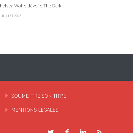
helsea Wolfe dévoile The Dark
9 JUILLET 2026
SOUMETTRE SON TITRE
MENTIONS LEGALES