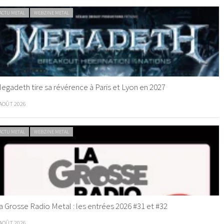
ACTU METAL
WEBZINE METAL
egadeth tire sa révérence à Paris et Lyon en 2027
 AOÛT 2026
ACTU METAL
WEBZINE METAL
a Grosse Radio Metal : les entrées 2026 #31 et #32
 AOÛT 2026