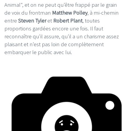
Animal", et on ne peut qu’être frappé par le grain
de voix du frontman
Matthew
Polley
, à mi-chemin
entre
Steven
Tyler
et
Robert
Plant
, toutes
proportions gardées encore une fois. Il faut
reconnaître qu’il assure, qu’il a un charisme assez
plaisant et n’est pas loin de complètement
embarquer le public avec lui.