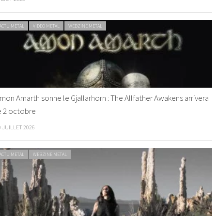
ACTU METAL
VIDEO METAL
WEBZINE METAL
mon Amarth sonne le Gjallarhorn : The Allfather Awakens arrivera
e 2 octobre
0 JUILLET 2026
ACTU METAL
WEBZINE METAL