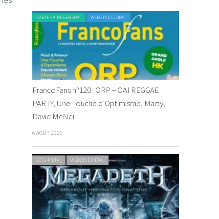
PARTENAIRE GENERAL
WEBZINE GLOBAL
FrancoFans n°120 : ORP – OAI REGGAE
PARTY, Une Touche d’Optimisme, Marty,
David McNeil…
6 AOÛT 2026
ACTU METAL
WEBZINE METAL