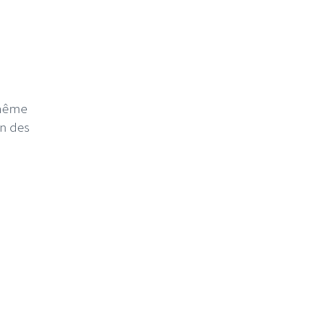
 même
un des