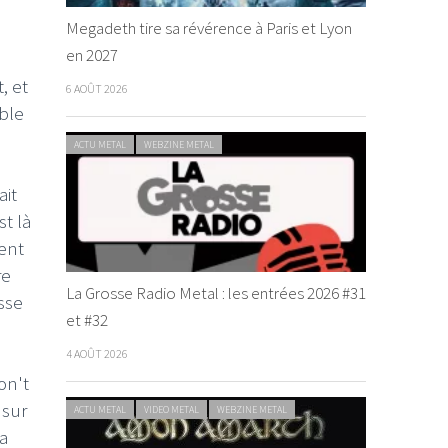
Megadeth tire sa révérence à Paris et Lyon
en 2027
, et
6 AOÛT 2026
ble
e
ACTU METAL
WEBZINE METAL
e
ait
st là
ent
re
La Grosse Radio Metal : les entrées 2026 #31
sse
et #32
4 AOÛT 2026
on't
 sur
ACTU METAL
VIDEO METAL
WEBZINE METAL
a