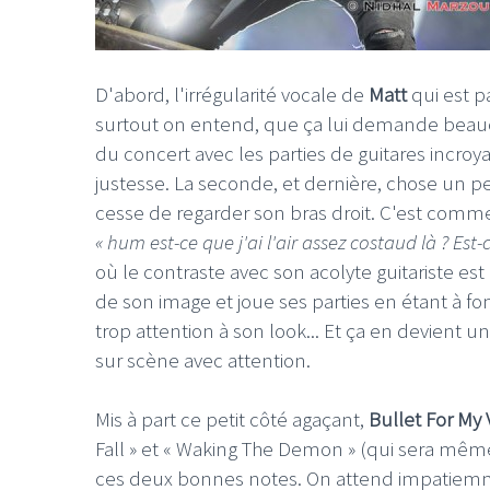
D'abord, l'irrégularité vocale de
Matt
qui est p
surtout on entend, que ça lui demande beauc
du concert avec les parties de guitares incro
justesse. La seconde, et dernière, chose un p
cesse de regarder son bras droit. C'est comme 
« hum est-ce que j'ai l'air assez costaud là ? Est
où le contraste avec son acolyte guitariste 
de son image et joue ses parties en étant à f
trop attention à son look... Et ça en devient
sur scène avec attention.
Mis à part ce petit côté agaçant,
Bullet For My 
Fall » et « Waking The Demon » (qui sera mêm
ces deux bonnes notes. On attend impatiemme