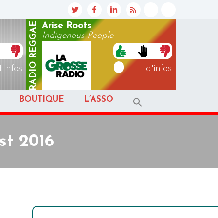
REGGAE
Arise Roots
Indigenous People
RADIO
d'infos
+ d'infos
BOUTIQUE
L’ASSO
st 2016