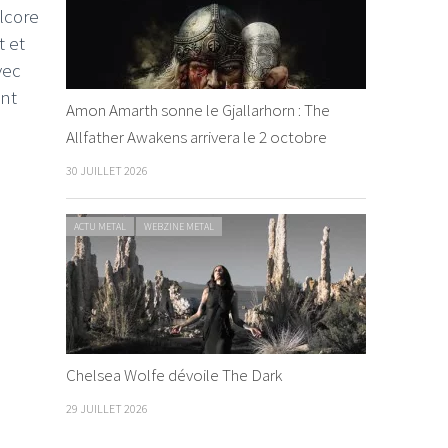
lcore
t et
vec
nt
Amon Amarth sonne le Gjallarhorn : The
Allfather Awakens arrivera le 2 octobre
30 JUILLET 2026
ACTU METAL
WEBZINE METAL
Chelsea Wolfe dévoile The Dark
29 JUILLET 2026