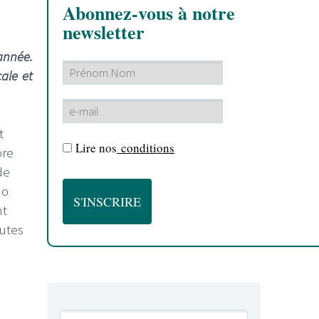
Abonnez-vous à notre
newsletter
année.
ale et
t
Lire nos
conditions
ore
de
No
nt
outes