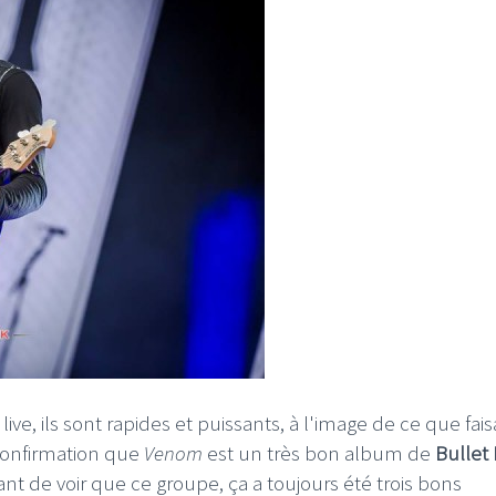
e, ils sont rapides et puissants, à l'image de ce que faisa
 confirmation que
Venom
est un très bon album de
Bullet 
sant de voir que ce groupe, ça a toujours été trois bons