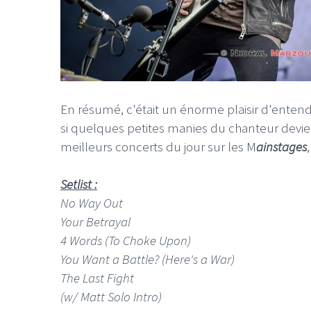
En résumé, c'était un énorme plaisir d'enten
si quelques petites manies du chanteur devie
meilleurs concerts du jour sur les M
ainstages
Setlist :
No Way Out
Your Betrayal
4 Words (To Choke Upon)
You Want a Battle? (Here's a War)
The Last Fight
(w/ Matt Solo Intro)