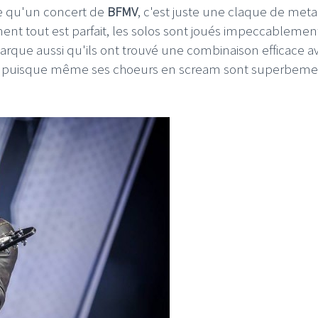
ce qu'un concert de
BFMV
,
c'est juste une claque de meta
ment tout est parfait, les solos sont joués impeccablemen
rque aussi qu'ils ont trouvé une combinaison efficace a
e, puisque même ses choeurs en scream sont superbeme