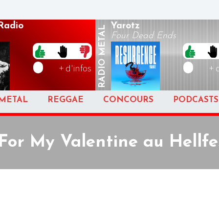
Radio
Yarotz
METAL
Four Dead Ends
RADIO
+ d'infos
+ 
METAL
REGGAE
CONCOURS
PODCASTS
 For My Valentine au Hellfe