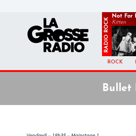
Not For 
ROCK
Kitten
RADIO
ROCK
Bullet
Vendredi – 18h35 – Mainstage 1