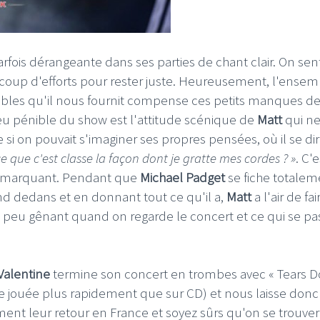
arfois dérangeante dans ses parties de chant clair. On sent
oup d'efforts pour rester juste. Heureusement, l'ensem
yables qu'il nous fournit compense ces petits manques d
eu pénible du show est l'attitude scénique de
Matt
qui n
si on pouvait s'imaginer ses propres pensées, où il se dir
-ce que c'est classe la façon dont je gratte mes cordes ? »
. C'e
est marquant. Pendant que
Michael Padget
se fiche totalem
ond dedans et en donnant tout ce qu'il a,
Matt
a l'air de fai
 un peu gênant quand on regarde le concert et ce qui se pa
Valentine
termine son concert en trombes avec « Tears D
e jouée plus rapidement que sur CD) et nous laisse donc
nt leur retour en France et soyez sûrs qu'on se trouver