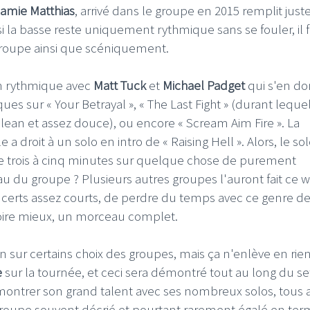
amie Matthias
, arrivé dans le groupe en 2015 remplit jus
 la basse reste uniquement rythmique sans se fouler, il 
roupe ainsi que scéniquement.
on rythmique avec
Matt Tuck
et
Michael Padget
qui s'en d
LE GROS RIFFIFI
LE GROS RIF
ues sur « Your Betrayal », « The Last Fight » (durant leque
n clean et assez douce), ou encore « Scream Aim Fire ». La
LE GROS RIFFIFI – Surfin’
LE GR
a droit à un solo en intro de « Raising Hell ». Alors, le sol
!!!
The Covers !!!
Littér
 de trois à cinq minutes sur quelque chose de purement
u du groupe ? Plusieurs autres groupes l'auront fait ce 
ncerts assez courts, de perdre du temps avec ce genre d
 voire mieux, un morceau complet.
 sur certains choix des groupes, mais ça n'enlève en rien
e
sur la tournée, et ceci sera démontré tout au long du se
 montrer son grand talent avec ses nombreux solos, tous 
groupe souvent décrié et pourtant rarement égalé en te