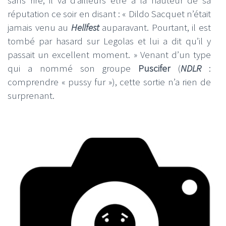
réputation ce soir en disant : « Dildo Sacquet n’était
jamais venu au
Hellfest
auparavant. Pourtant, il est
tombé par hasard sur Legolas et lui a dit qu’il y
passait un excellent moment. » Venant d’un type
qui a nommé son groupe
Puscifer
(
NDLR
:
comprendre « pussy fur »), cette sortie n’a rien de
surprenant.