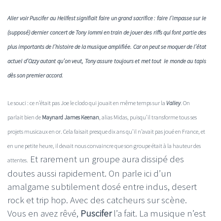
Aller voir Puscifer au Hellfest signifiait faire un grand sacrifice : faire l’impasse sur le
(supposé) dernier concert de Tony Iommi en train de jouer des riffs qui font partie des
plus importants de l’histoire de la musique amplifiée. Car on peut se moquer de l’état
actuel d’Ozzy autant qu’on veut, Tony assure toujours et met tout le monde au tapis
dès son premier accord.
Le souci : ce n’était pas Joe le clodo qui jouait en même temps sur la
Valley
. On
parlait bien de
Maynard James Keenan
, alias Midas, puisqu’il transforme tous ses
projets musicaux en or. Cela faisait presque dix ans qu’il n’avait pas joué en France, et
en une petite heure, il devait nous convaincre que son groupe était à la hauteur des
Et rarement un groupe aura dissipé des
attentes.
doutes aussi rapidement. On parle ici d’un
amalgame subtilement dosé entre indus, desert
rock et trip hop. Avec des catcheurs sur scène.
Vous en avez rêvé,
Puscifer
l’a fait. La musique n’est