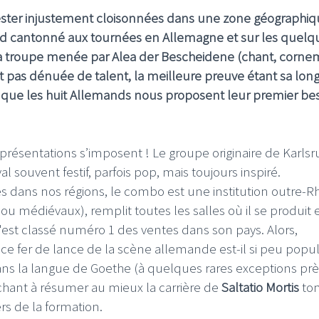
rester injustement cloisonnées dans une zone géographiq
and cantonné aux tournées en Allemagne et sur les quelq
 la troupe menée par Alea der Bescheidene (chant, corn
st pas dénuée de talent, la meilleure preuve étant sa long
re que les huit Allemands nous proposent leur premier best
présentations s’imposent ! Le groupe originaire de Karls
souvent festif, parfois pop, mais toujours inspiré.
s dans nos régions, le combo est une institution outre-Rh
al ou médiévaux), remplit toutes les salles où il se produit 
 s'est classé numéro 1 des ventes dans son pays. Alors,
ce fer de lance de la scène allemande est-il si peu popul
ans la langue de Goethe (à quelques rares exceptions prè
erchant à résumer au mieux la carrière de
Saltatio Mortis
to
rs de la formation.