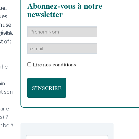
Abonnez-vous à notre
ue.
newsletter
ues
emuse
évité.
 of :
Lire nos
conditions
ruhe
in,
et son
aire
s) ?
mbe à