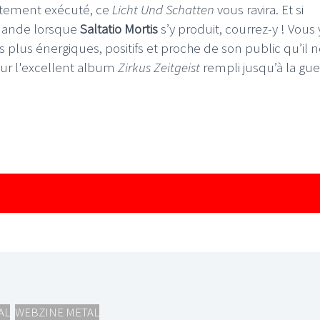
faitement exécuté, ce
Licht Und Schatten
vous ravira. Et si
emande lorsque
Saltatio Mortis
s’y produit, courrez-y ! Vous 
 plus énergiques, positifs et proche de son public qu’il 
 sur l'excellent album
Zirkus Zeitgeist
rempli jusqu’à la gu
AL
,
WEBZINE METAL