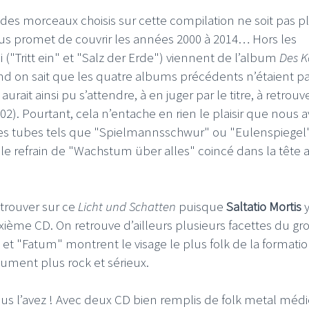
 des morceaux choisis sur cette compilation ne soit pas p
nous promet de couvrir les années 2000 à 2014… Hors les
("Tritt ein" et "Salz der Erde") viennent de l’album
Des K
and on sait que les quatre albums précédents n’étaient p
ait ainsi pu s’attendre, à en juger par le titre, à retrouve
I
LE GROS RIFFIFI
02). Pourtant, cela n’entache en rien le plaisir que nous 
S RIFFIFI –
LE GROS RIFFIFI – Su
à des tubes tels que "Spielmannsschwur" ou "Eulenspiegel
as Riffifi 2025 !!!
The Covers !!!
le refrain de "Wachstum über alles" coincé dans la tête 
trouver sur ce
Licht und Schatten
puisque
Saltatio Mortis
euxième CD. On retrouve d’ailleurs plusieurs facettes du g
" et "Fatum" montrent le visage le plus folk de la formati
ument plus rock et sérieux.
ous l’avez ! Avec deux CD bien remplis de folk metal médi