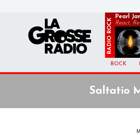
Pearl Ja
ROCK
React, R
RADIO
ROCK
Saltatio 
M