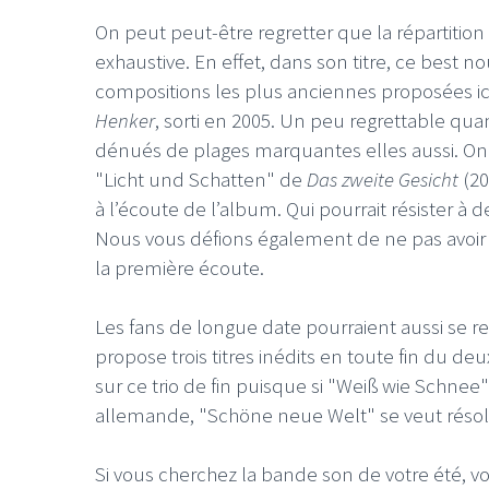
On peut peut-être regretter que la répartition
exhaustive. En effet, dans son titre, ce best 
compositions les plus anciennes proposées ici 
Henker
, sorti en 2005. Un peu regrettable qu
dénués de plages marquantes elles aussi. On aur
LE GROS RIFFIF
"Licht und Schatten" de
Das zweite Gesicht
(20
LE GRO
à l’écoute de l’album. Qui pourrait résister 
Christm
Nous vous défions également de ne pas avoir 
la première écoute.
Les fans de longue date pourraient aussi se re
propose trois titres inédits en toute fin du d
sur ce trio de fin puisque si "Weiß wie Schnee
allemande, "Schöne neue Welt" se veut résol
Si vous cherchez la bande son de votre été, v