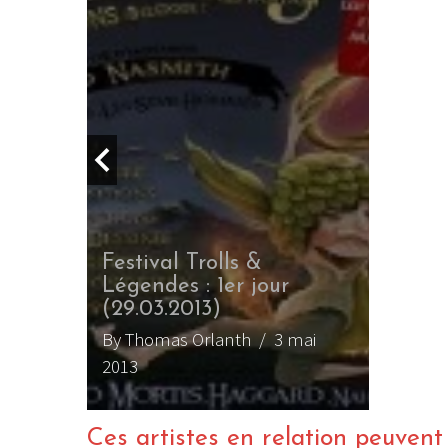
et
Festival Trolls &
Légendes : 1er jour
(29.03.2013)
 mai
By Thomas Orlanth
/ 3 mai
2013
Ces artistes en relation peuvent a