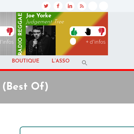
REGGAE
Joe Yorke
Judgement Tree
RADIO
d'infos
+ d'infos
BOUTIQUE
L’ASSO
 (Best Of)