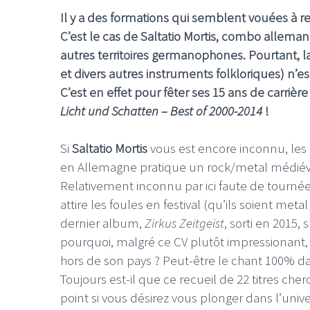
Il y a des formations qui semblent vouées à 
C’est le cas de Saltatio Mortis, combo allem
autres territoires germanophones. Pourtant,
et divers autres instruments folkloriques) n’e
C’est en effet pour fêter ses 15 ans de carriè
Licht und Schatten – Best of 2000-2014
!
Si
Saltatio Mortis
vous est encore inconnu, les 
en Allemagne pratique un rock/metal médiéval 
Relativement inconnu par ici faute de tournée
attire les foules en festival (qu’ils soient met
dernier album,
Zirkus Zeitgeist
, sorti en 2015,
pourquoi, malgré ce CV plutôt impressionant, 
hors de son pays ? Peut-être le chant 100% d
Toujours est-il que ce recueil de 22 titres ch
point si vous désirez vous plonger dans l’unive