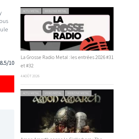
y
ACTU METAL
WEBZINE METAL
nous
eule
La Grosse Radio Metal : les entrées 2026 #31
8.5/10
et #32
4 AOÛT 2026
ACTU METAL
VIDEO METAL
WEBZINE METAL