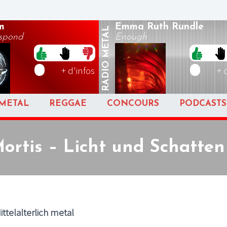
m
Emma Ruth Rundle
METAL
espond
Enough
RADIO
+ d'infos
+ 
METAL
REGGAE
CONCOURS
PODCASTS
Mortis – Licht und Schatten
ittelalterlich metal