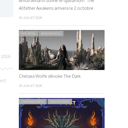
Amon Amarth sonne le Gjallarhorn : The
Allfather Awakens arrivera le 2 octobre
30 JUILLET 2026
ACTU METAL
WEBZINE METAL
t 2016
Chelsea Wolfe dévoile The Dark
ant
29 JUILLET 2026
CHRONIQUE METAL
WEBZINE METAL
LIVE REPORT METAL
WEBZINE METAL
CHRONIQUE METAL