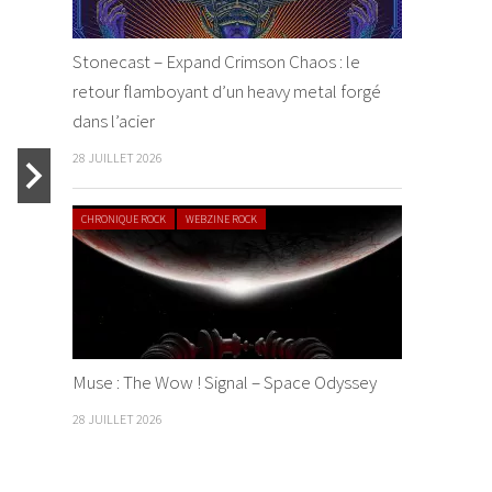
Stonecast – Expand Crimson Chaos : le
retour flamboyant d’un heavy metal forgé
Saltatio 
dans l’acier
By Sanguin
28 JUILLET 2026
INTERVIEW METAL
CHRONIQUE ROCK
WEBZINE ROCK
Le groupe
Knock Out Festival 2013
Mortis au
à Karlsruhe (14.12.2013)
Légendes
By OrmaGodden
/ 29
By Thomas O
Muse : The Wow ! Signal – Space Odyssey
décembre 2013
2013
28 JUILLET 2026