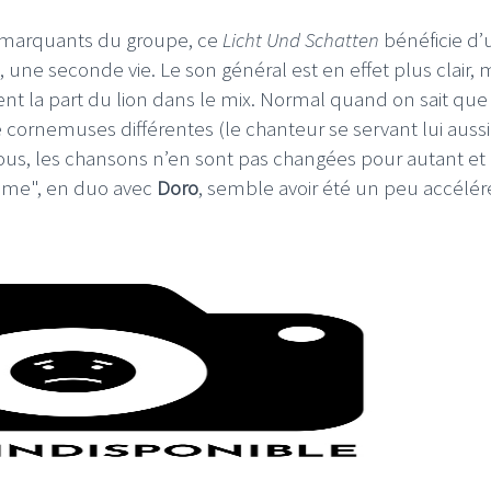
s marquants du groupe, ce
Licht Und Schatten
bénéficie d’
 une seconde vie. Le son général est en effet plus clair, 
lent la part du lion dans le mix. Normal quand on sait que
e cornemuses différentes (le chanteur se servant lui aussi
vous, les chansons n’en sont pas changées pour autant et
lome", en duo avec
Doro
, semble avoir été un peu accélér