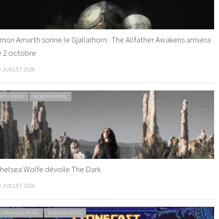
mon Amarth sonne le Gjallarhorn : The Allfather Awakens arrivera
e 2 octobre
0 JUILLET 2026
ACTU METAL
WEBZINE METAL
helsea Wolfe dévoile The Dark
9 JUILLET 2026
CHRONIQUE METAL
WEBZINE METAL