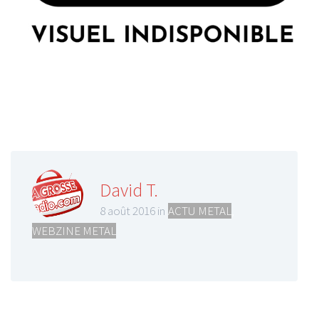
David T.
8 août 2016 in
ACTU METAL
,
WEBZINE METAL