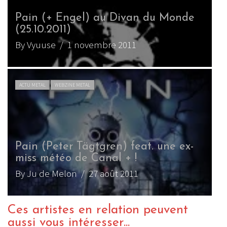
Pain (+ Engel) au Divan du Monde
(25.10.2011)
By Vyuuse
/ 1 novembre 2011
ACTU METAL
WEBZINE METAL
Pain (Peter Tägtgren) feat. une ex-
miss météo de Canal + !
By Ju de Melon
/ 27 août 2011
Ces artistes en relation peuvent
aussi vous intéresser...