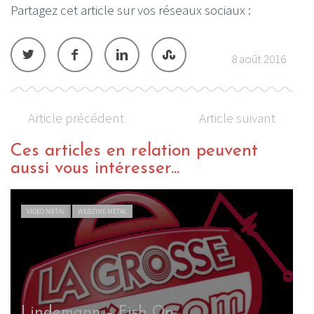
Partagez cet article sur vos réseaux sociaux :
8 août 2016
Article précédent
Article suivant
Ces articles en relation peuvent
aussi vous intéresser...
VIDEO METAL
WEBZINE METAL
Lindemann – Fish On