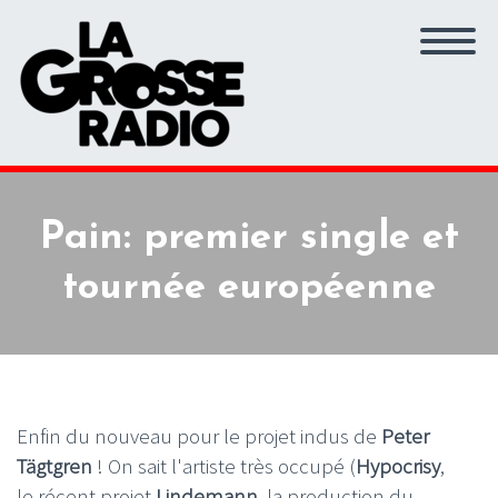
Pain: premier single et
tournée européenne
Enfin du nouveau pour le projet indus de
Peter
Tägtgren
! On sait l'artiste très occupé (
Hypocrisy
,
le récent projet
Lindemann
, la production du