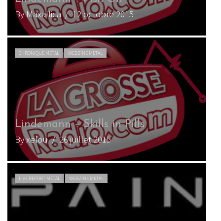
By Maxallica
/ 12 octobre 2015
CHRONIQUE METAL
WEBZINE METAL
Lindemann – Skills in Pills
By xelou
/ 26 juillet 2015
LIVE REPORT METAL
WEBZINE METAL