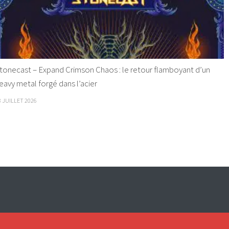
tonecast – Expand Crimson Chaos : le retour flamboyant d’un
eavy metal forgé dans l’acier
8 JUILLET 2026