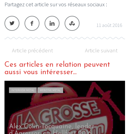
Partagez cet article sur vos réseaux sociaux :
11 août 2016
Article précédent
Article suivant
Ces articles en relation peuvent
aussi vous intéresser...
INTERVIEW METAL
WEBZINE METAL
Alex Colin-Tocquaine, leader
d’Agressor, au Hellfest 2016