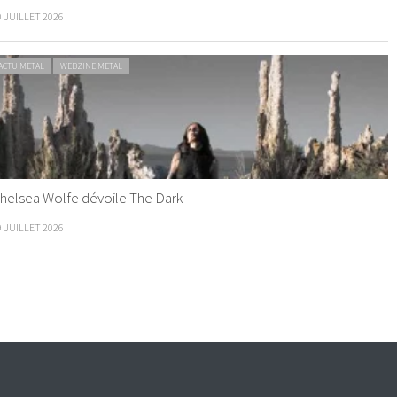
0 JUILLET 2026
ACTU METAL
WEBZINE METAL
helsea Wolfe dévoile The Dark
9 JUILLET 2026