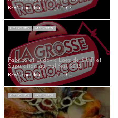
By Watchmaker
/ 2 juillet 2016
INTERVIEW METAL
WEBZINE METAL
Fabrice et Ludovic Loez de S.U.P et
Supuration au Hellfest 2015
By Watchmaker
/ 5 juillet 2015
INTERVIEW METAL
WEBZINE METAL