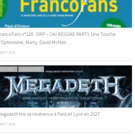
rancoFans n°120 : ORP – OAI REGGAE PARTY, Une Touche
’Optimisme, Marty, David McNeil…
 AOÛT 2026
ACTU METAL
WEBZINE METAL
egadeth tire sa révérence à Paris et Lyon en 2027
 AOÛT 2026