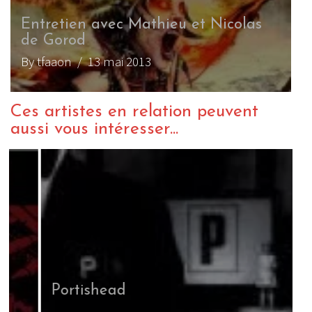
Entretien avec Mathieu et Nicolas
de Gorod
By tfaaon
/ 13 mai 2013
Ces artistes en relation peuvent
aussi vous intéresser...
Portishead
A