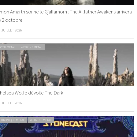
mon Amarth sonne le Gjallarhorn : The Allfather Awakens arrivera
e 2 octobre
0 JUILLET 2026
ACTU METAL
WEBZINE METAL
helsea Wolfe dévoile The Dark
9 JUILLET 2026
CHRONIQUE METAL
WEBZINE METAL