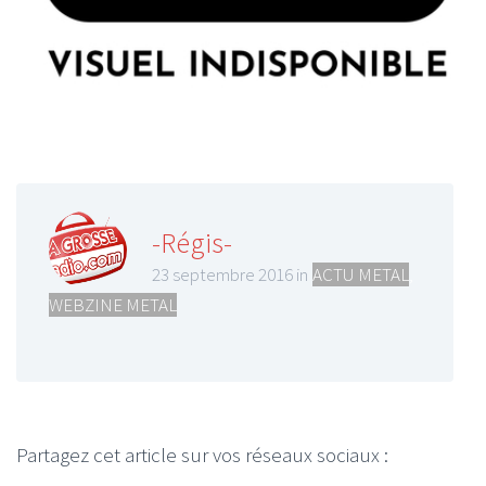
-Régis-
23 septembre 2016 in
ACTU METAL
,
WEBZINE METAL
Partagez cet article sur vos réseaux sociaux :