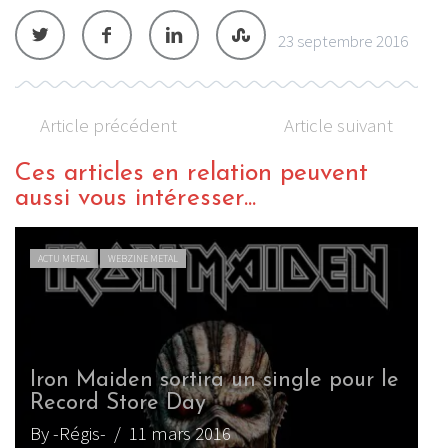
23 septembre 2016
Article précédent
Article suivant
Ces articles en relation peuvent
aussi vous intéresser...
ACTU METAL
WEBZINE METAL
 pour le
Iron Maiden : Bruce Dickinson
atteint d’un cancer
By tfaaon
/ 19 février 2015