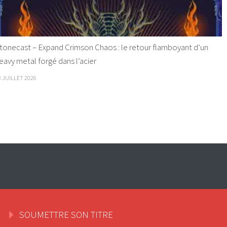
tonecast – Expand Crimson Chaos : le retour flamboyant d’un
eavy metal forgé dans l’acier
8 JUILLET 2026
SOUMETTRE SON TITRE