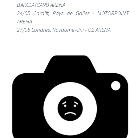
BARCLAYCARD ARENA
24/05 Cardiff, Pays de Galles - MOTORPOINT
ARENA
27/05 Londres, Royaume-Uni - O2 ARENA