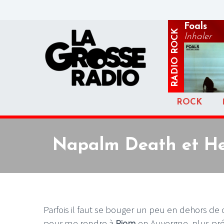
Foals
ROCK
Inhaler
RADIO
ROCK
Napalm Death et Hek
Parfois il faut se bouger un peu en dehors de ch
pour me rendre à
Riom
en Auvergne, plus pr