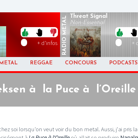
Threat Signal
METAL
Non-Essential
RADIO
+ d'infos
+ 
METAL
REGGAE
CONCOURS
PODCASTS
sen à la Puce à l’Oreille 
ez soi lorsqu'on veut voir du bon metal. Aussi, j'ai pris l
écisément à
La Puce à l'Oreille
où allait se produire
Napal