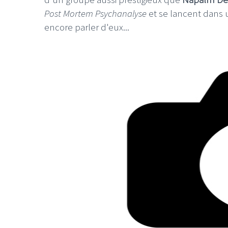
Post Mortem Psychanalyse
et se lancent dans
encore parler d'eux...