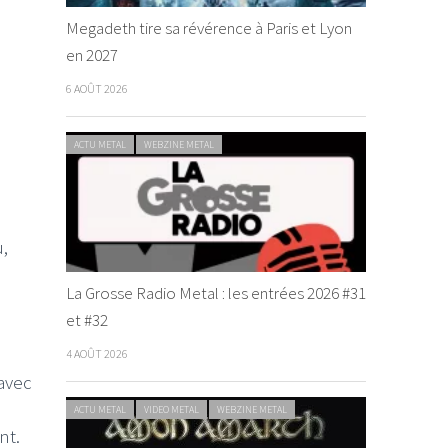
Megadeth tire sa révérence à Paris et Lyon
en 2027
6 AOÛT 2026
ACTU METAL
WEBZINE METAL
,
La Grosse Radio Metal : les entrées 2026 #31
et #32
4 AOÛT 2026
'avec
ACTU METAL
VIDEO METAL
WEBZINE METAL
nt.