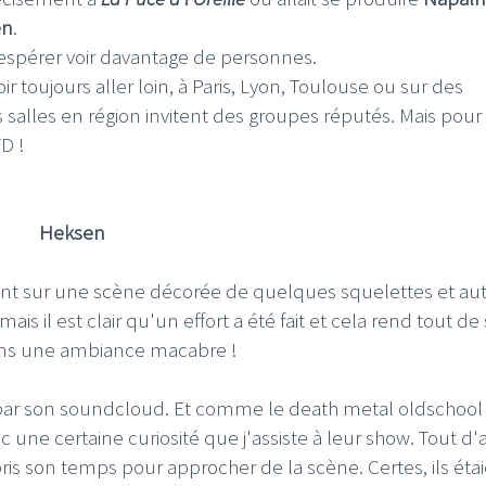
en
.
 espérer voir davantage de personnes.
 toujours aller loin, à Paris, Lyon, Toulouse ou sur des
es salles en région invitent des groupes réputés. Mais pou
FD !
Heksen
t sur une scène décorée de quelques squelettes et aut
is il est clair qu'un effort a été fait et cela rend tout de 
dans une ambiance macabre !
 par son soundcloud. Et comme le death metal oldschool
une certaine curiosité que j'assiste à leur show. Tout d'
is son temps pour approcher de la scène. Certes, ils éta