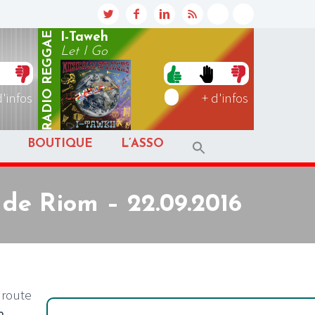
REGGAE
I-Taweh
Let I Go
RADIO
d'infos
+ d'infos
BOUTIQUE
L’ASSO
de Riom – 22.09.2016
a route
m