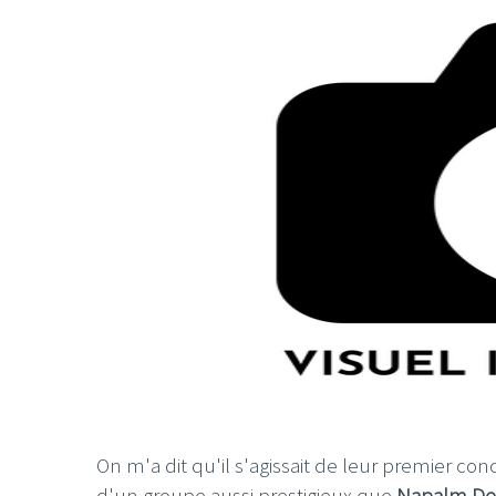
LE GROS RIFFIF
LE GRO
Christm
On m'a dit qu'il s'agissait de leur premier co
d'un groupe aussi prestigieux que
Napalm De