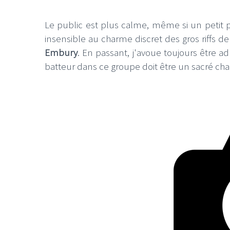
Le public est plus calme, même si un petit pi
insensible au charme discret des gros riffs d
Embury
. En passant, j'avoue toujours être a
batteur dans ce groupe doit être un sacré cha