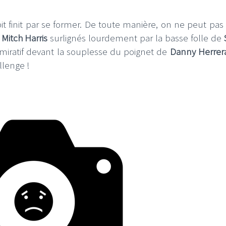
t finit par se former. De toute manière, on ne peut pas 
e
Mitch Harris
surlignés lourdement par la basse folle de
dmiratif devant la souplesse du poignet de
Danny Herrer
llenge !