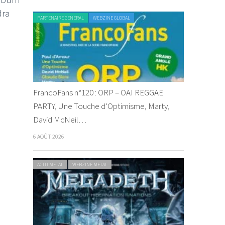
dra
PARTENAIRE GENERAL
WEBZINE GLOBAL
FrancoFans n°120 : ORP – OAI REGGAE
PARTY, Une Touche d’Optimisme, Marty,
David McNeil…
6 AOÛT 2026
ACTU METAL
WEBZINE METAL