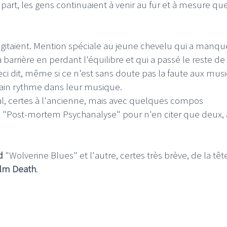
part, les gens continuaient à venir au fur et à mesure qu
s'agitaient. Mention spéciale au jeune chevelu qui a manq
 barrière en perdant l'équilibre et qui a passé le reste de 
eci dit, même si ce n'est sans doute pas la faute aux musi
ain rythme dans leur musique.
, certes à l'ancienne, mais avec quelques compos
 "Post-mortem Psychanalyse" pour n'en citer que deux,
d
"Wolverine Blues" et l'autre, certes très brève, de la têt
lm Death
.