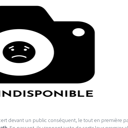
I
LE GROS RIFFIFI
S RIFFIFI –
LE GROS RIFFIFI – Su
as Riffifi 2025 !!!
The Covers !!!
ncert devant un public conséquent, le tout en première pa
ath
. En passant, ils viennent juste de sortir leur premier