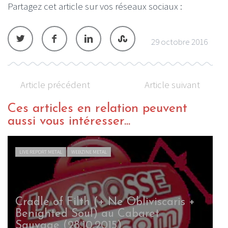
Partagez cet article sur vos réseaux sociaux :
29 octobre 2016
Article précédent
Article suivant
Ces articles en relation peuvent
aussi vous intéresser...
LIVE REPORT METAL
WEBZINE METAL
Cradle of Filth (+ Ne Obliviscaris +
Benighted Soul) au Cabaret
Sauvage (28.10.2015)