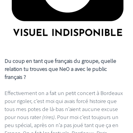
Du coup en tant que français du groupe, quelle
relation tu trouves que NeO a avec le public
français ?
Effectivement on a fait un petit concert à Bordeaux
pour rigoler, c’est moi qui avais forcé histoire que
tous mes potes de là-bas n’aient aucune excuse
pour nous rater
(rires)
. Pour moi c’est toujours un
peu spécial, après on n’a pas joué tant que ça en
France. On a fait les festivals, Bordeaux, Paris,