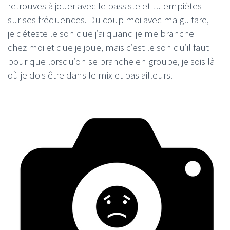
retrouves à jouer avec le bassiste et tu empiètes
sur ses fréquences. Du coup moi avec ma guitare,
je déteste le son que j’ai quand je me branche
chez moi et que je joue, mais c’est le son qu’il faut
pour que lorsqu’on se branche en groupe, je sois là
où je dois être dans le mix et pas ailleurs.