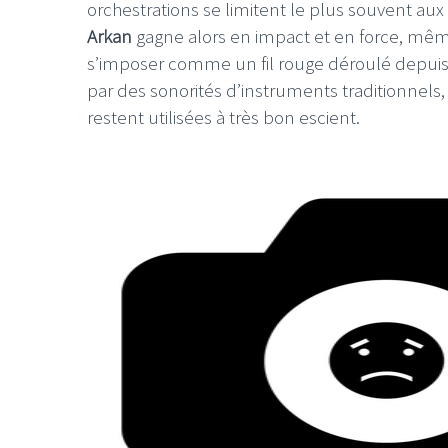
orchestrations se limitent le plus souvent aux
Arkan
gagne alors en impact et en force, même 
s’imposer comme un fil rouge déroulé depuis
par des sonorités d’instruments traditionnels
restent utilisées à très bon escient.