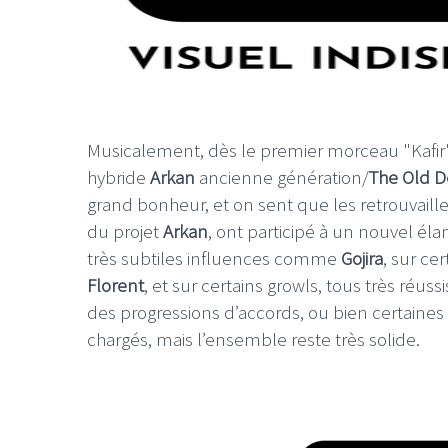
LE GROS RIFFIFI
Musicalement, dès le premier morceau "Kafir"
hybride
Arkan
ancienne génération/
The Old D
LE GROS RIFFIFI –
L
grand bonheur, et on sent que les retrouvaill
Christmas Riffifi 2025 !!!
T
du projet
Arkan
, ont participé à un nouvel éla
très subtiles influences comme
Gojira
, sur ce
Florent
, et sur certains growls, tous très réuss
des progressions d’accords, ou bien certaines
chargés, mais l’ensemble reste très solide.