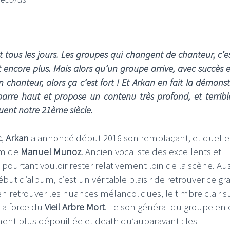
 tous les jours. Les groupes qui changent de chanteur, c’e
t encore plus. Mais alors qu’un groupe arrive, avec succès 
chanteur, alors ça c’est fort ! Et Arkan en fait la démonst
arre haut et propose un contenu très profond, et terrib
couent notre 21ème siècle.
c
,
Arkan
a annoncé début 2016 son remplaçant, et quelle
om de
Manuel Munoz
. Ancien vocaliste des excellents et
pourtant vouloir rester relativement loin de la scène. Aus
ébut d’album, c’est un véritable plaisir de retrouver ce g
 retrouver les nuances mélancoliques, le timbre clair su
 la force du
Vieil Arbre Mort
. Le son général du groupe en 
ent plus dépouillée et death qu’auparavant : les