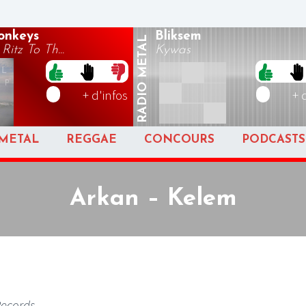
onkeys
Bliksem
METAL
itz To Th...
Kywas
RADIO
+ d'infos
+ 
METAL
REGGAE
CONCOURS
PODCASTS
Arkan – Kelem
Records