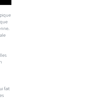
épique
ique
enne.
ale
lles
n
i fait
ces