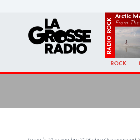
Arctic M
ROCK
From The R
RADIO
ROCK
Sortie le 10 novembre 2016 chez Overpowered 