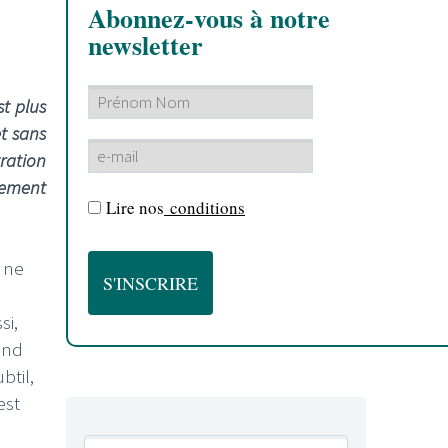
Abonnez-vous à notre
newsletter
st plus
et sans
ration
lement
Lire nos
conditions
 ne
si,
rand
btil,
est