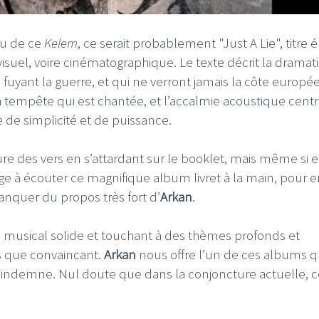
au de ce
Kelem
, ce serait probablement "Just A Lie", titre 
visuel, voire cinématographique. Le texte décrit la dramat
fuyant la guerre, et qui ne verront jamais la côte europé
 tempête qui est chantée, et l’accalmie acoustique centr
 de simplicité et de puissance.
ure des vers en s’attardant sur le booklet, mais même si e
e à écouter ce magnifique album livret à la main, pour e
anquer du propos très fort d’
Arkan
.
u musical solide et touchant à des thèmes profonds et
us que convaincant.
Arkan
nous offre l’un de ces albums qu
pas indemne. Nul doute que dans la conjoncture actuelle, 