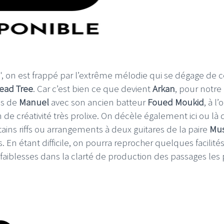
LE GROS RIFFIFI
LE GROS RIFFIFI
, on est frappé par l’extrême mélodie qui se dégage de c
ead Tree
. Car c’est bien ce que devient
Arkan
, pour notre
E GROS RIFFIFI – Surfin’
LE GROS RIFFIF
es de
Manuel
avec son ancien batteur
Foued Moukid
, à l’
he Covers !!!
Littératurock !!!
n de créativité très prolixe. On décèle également ici ou là 
rtains riffs ou arrangements à deux guitares de la paire
Mu
is. En étant difficile, on pourra reprocher quelques facilité
 faiblesses dans la clarté de production des passages les 