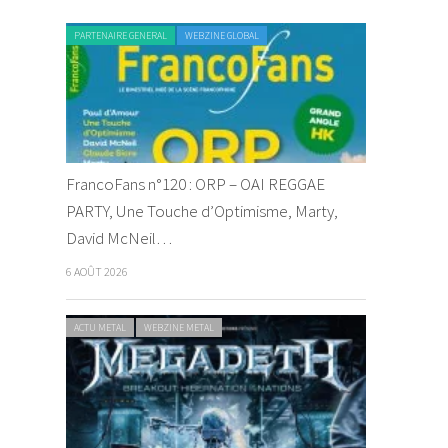
PARTENAIRE GENERAL
WEBZINE GLOBAL
FrancoFans n°120 : ORP – OAI REGGAE
PARTY, Une Touche d’Optimisme, Marty,
David McNeil…
6 AOÛT 2026
ACTU METAL
WEBZINE METAL