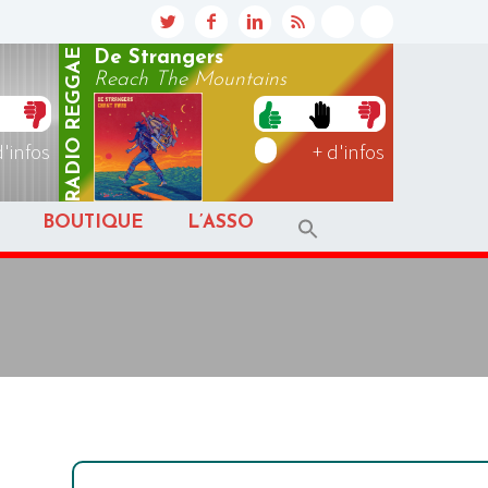
REGGAE
De Strangers
Reach The Mountains
RADIO
d'infos
+ d'infos
BOUTIQUE
L’ASSO