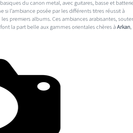
 basiques du canon metal, avec guitares, basse et batterie
si l’ambiance posée par les différents titres réussit à
 les premiers albums. Ces ambiances arabisantes, sout
, font la part belle aux gammes orientales chères à
Arkan
,