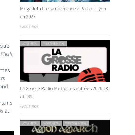
Megadeth tire sa révérence à Paris et Lyon
en 2027
6 AOÛT 2026
ACTU METAL
WEBZINE METAL
 que
 Flesh
,
hèmes
urs
yond
La Grosse Radio Metal : les entrées 2026 #31
et #32
rtains
4 AOÛT 2026
és au
ACTU METAL
VIDEO METAL
WEBZINE METAL