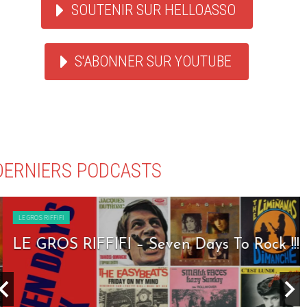
SOUTENIR SUR HELLOASSO
S'ABONNER SUR YOUTUBE
DERNIERS PODCASTS
LE GROS RIFFIFI
LE GROS RIFFIFI – Seven Days To Rock !!!