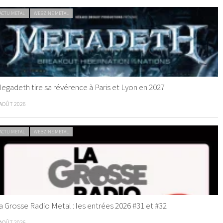
ACTU METAL
WEBZINE METAL
egadeth tire sa révérence à Paris et Lyon en 2027
 AOÛT 2026
ACTU METAL
WEBZINE METAL
a Grosse Radio Metal : les entrées 2026 #31 et #32
 AOÛT 2026