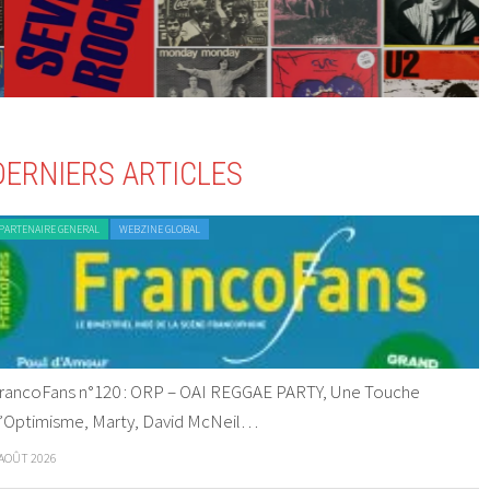
DERNIERS ARTICLES
PARTENAIRE GENERAL
WEBZINE GLOBAL
rancoFans n°120 : ORP – OAI REGGAE PARTY, Une Touche
’Optimisme, Marty, David McNeil…
 AOÛT 2026