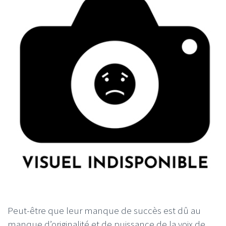
Peut-être que leur manque de succès est dû au
manque d’originalité et de puissance de la voix de