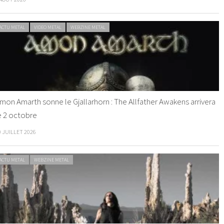
ACTU METAL
VIDEO METAL
WEBZINE METAL
mon Amarth sonne le Gjallarhorn : The Allfather Awakens arrivera
e 2 octobre
0 JUILLET 2026
ACTU METAL
WEBZINE METAL