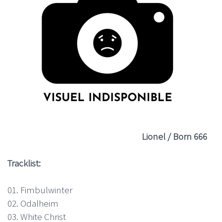
Lionel / Born 666
Tracklist:
01. Fimbulwinter
02. Odalheim
03. White Christ