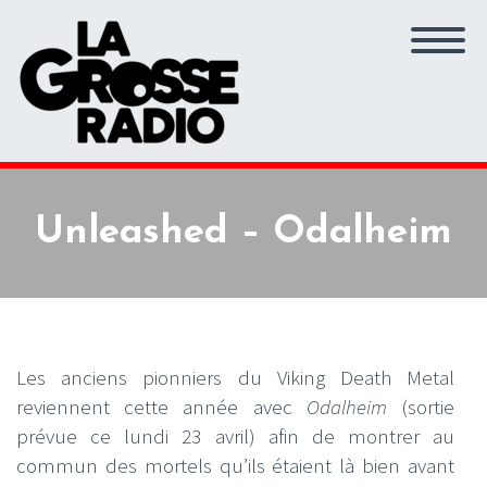
Unleashed – Odalheim
Les anciens pionniers du Viking Death Metal
reviennent cette année avec
Odalheim
(sortie
prévue ce lundi 23 avril) afin de montrer au
commun des mortels qu’ils étaient là bien avant