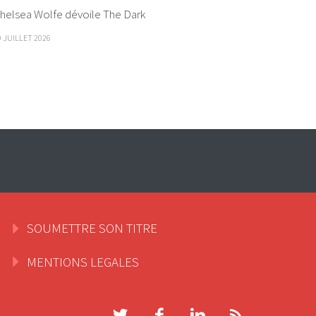
helsea Wolfe dévoile The Dark
9 JUILLET 2026
SOUMETTRE SON TITRE
MENTIONS LEGALES