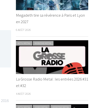
Megadeth tire sa révérence à Paris et Lyon
en 2027
6 AOÛT 2026
ACTU METAL
WEBZINE METAL
La Grosse Radio Metal : les entrées 2026 #31
et #32
4 AOÛT 2026
 2016
ACTU METAL
VIDEO METAL
WEBZINE METAL