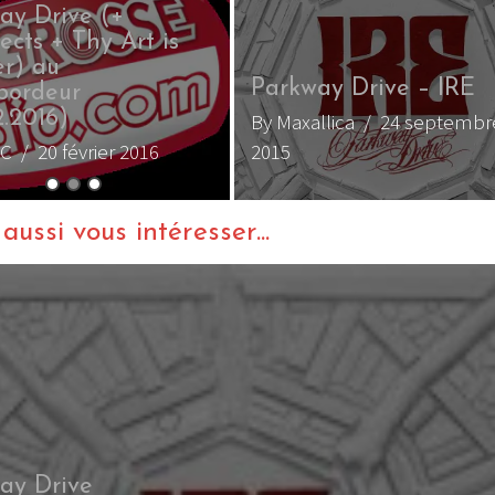
ay Drive (+
ects + Thy Art is
r) au
Parkway Drive – IRE
bordeur
2.2016)
By Maxallica
/ 24 septembr
 C
/ 20 février 2016
2015
ussi vous intéresser...
ay Drive