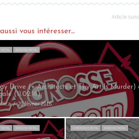
Article suiv
ussi vous intéresser...
T METAL
WEBZINE METAL
ay Drive (+ Architects et Thy Art Is Murder)
ale (11.02.16)
llica
/ 20 février 2016
T METAL
WEBZINE METAL
CHRONIQUE METAL
WEBZINE METAL