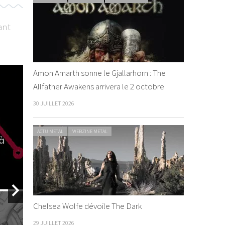
ant
Amon Amarth sonne le Gjallarhorn : The
INTERVIEW METAL
WEBZINE METAL
LIVE REPORT METAL
Allfather Awakens arrivera le 2 octobre
30 JUILLET 2026
ACTU METAL
WEBZINE METAL
 à
Stick to 
By Nouria Vi
Chelsea Wolfe dévoile The Dark
LIVE REPORT METAL
29 JUILLET 2026