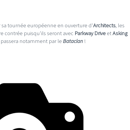
r sa tournée européenne en ouverture d'
Architects
, les
re contrée puisqu'ils seront avec
Parkway Drive
et
Asking
i passera notamment par le
Bataclan
!