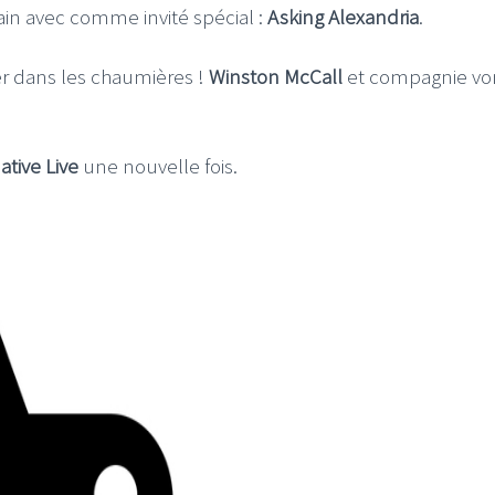
hain avec comme invité spécial :
Asking Alexandria
.
uer dans les chaumières !
Winston McCall
et compagnie vo
ative Live
une nouvelle fois.
FI
LE GROS RIFFIFI
S RIFFIFI – Surfin’
LE GROS RIFFIFI –
ers !!!
Littératurock !!!