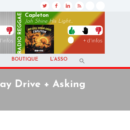
REGGAE
Capleton
Jah Shine His Light...
RADIO
d'infos
+ d'infos
BOUTIQUE
L’ASSO
way Drive + Asking