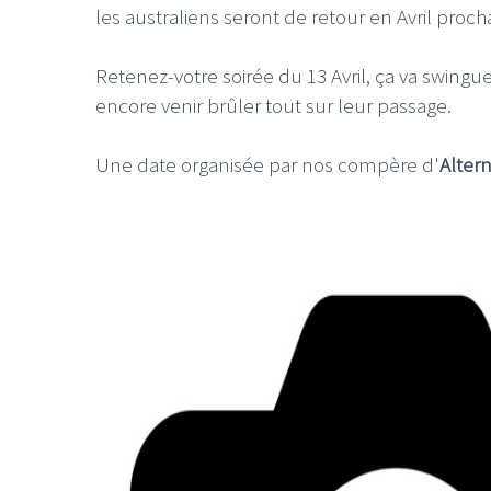
les australiens seront de retour en Avril proc
Retenez-votre soirée du 13 Avril, ça va swing
encore venir brûler tout sur leur passage.
Une date organisée par nos compère d'
Altern
LE GROS RIFFIFI
LE GROS RIFFI
LE GROS RIFFIFI –
LE GRO
Christmas Riffifi 2025 !!!
The Cov