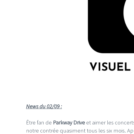
News du 02/09 :
Être fan de
Parkway Drive
et aimer les concerts
notre contrée quasiment tous les six mois. Ap