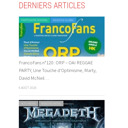
DERNIERS ARTICLES
PARTENAIRE GENERAL
WEBZINE GLOBAL
FrancoFans n°120 : ORP – OAI REGGAE
PARTY, Une Touche d’Optimisme, Marty,
David McNeil…
6 AOÛT 2026
ACTU METAL
WEBZINE METAL