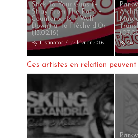
Stick To Your Guns (+
Parkw
Stray From The Path +
Archit
Counterparts + Wolf
Murde
 – The
Down) à la Flèche d’Or
Trans
(13.02.16)
(07.0
16
By Justinator
/ 22 février 2016
By Axel
Ces artistes en relation peuvent a
Parkw