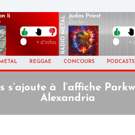
n Ii
Judas Priest
METAL
e
Exciter
RADIO
+ d'infos
+ 
METAL
REGGAE
CONCOURS
PODCASTS
s s’ajoute à l’affiche Park
Alexandria