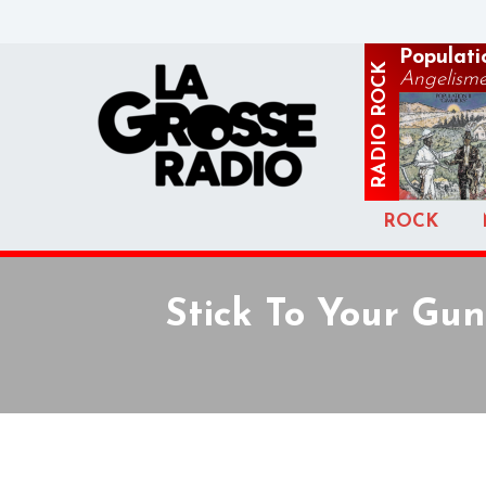
Populatio
ROCK
Angelism
RADIO
ROCK
Stick To Your Gun