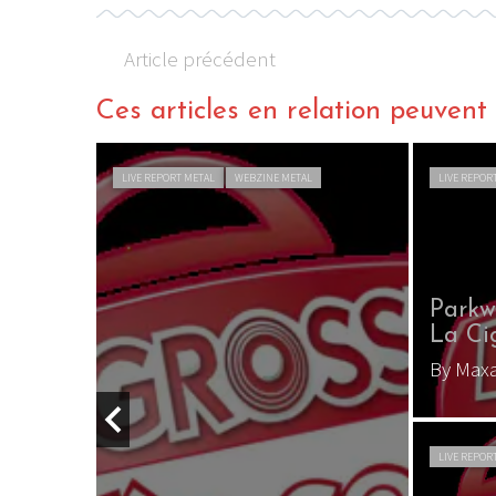
Article précédent
Ces articles en relation peuvent a
LIVE REPORT METAL
WEBZINE METAL
LIVE REPOR
row) au
Parkw
La Cig
By Maxa
LIVE REPOR