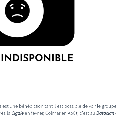
 est une bénédiction tant il est possible de voir le group
rès la
Cigale
en février, Colmar en Août, c'est au
Bataclan