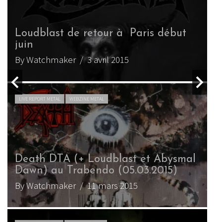
Loudblast de retour à Paris début
juin
L
By Watchmaker
/ 3 avril 2015
B
LIVE REPORT METAL
WEBZINE METAL
Death DTA (+ Loudblast et Abysmal
S
Dawn) au Trabendo (05.03.2015)
L
By Watchmaker
/ 11 mars 2015
B