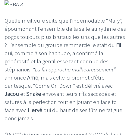
Quelle meilleure suite que l’indémodable “Mary”,
époumonant l’ensemble de la salle au rythme des
pogos toujours plus brutaux les uns que les autres
? L’ensemble du groupe remmercie le staff du
Fil
qui, comme à son habitude, a confirmé la
générosité et la gentillesse tant connue des
stéphanois.
“La fin approche malheureusement”
annonce
Arno
, mais celle-ci promet d’être
dantesque. “Come On Down” est délivré avec
Jacou
et
Snake
envoyant leurs riffs saccadés et
saturés à la perfection tout en jouant en face to
face avec
Hervé
qui du haut de ses fûts ne fatigue
donc jamais.
“Put*** de bruit pour tout le groupe! Put*** de bruit