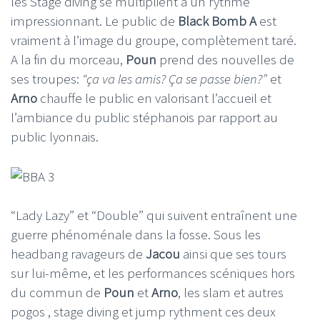
les Stage diving se multiplient à un rythme
impressionnant. Le public de
Black Bomb A
est
vraiment à l’image du groupe, complètement taré.
A la fin du morceau,
Poun
prend des nouvelles de
ses troupes:
“ça va les amis? Ça se passe bien?”
et
Arno
chauffe le public en valorisant l’accueil et
l’ambiance du public stéphanois par rapport au
public lyonnais.
“Lady Lazy” et “Double” qui suivent entraînent une
guerre phénoménale dans la fosse. Sous les
headbang ravageurs de
Jacou
ainsi que ses tours
sur lui-même, et les performances scéniques hors
du commun de
Poun
et
Arno
, les slam et autres
pogos , stage diving et jump rythment ces deux