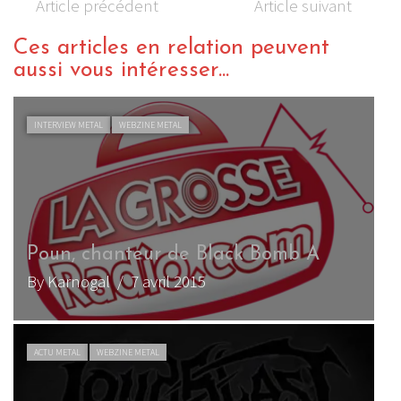
Article précédent
Article suivant
Ces articles en relation peuvent
aussi vous intéresser...
INTERVIEW METAL
WEBZINE METAL
Poun, chanteur de Black Bomb A
L
By Karnogal
/ 7 avril 2015
B
ACTU METAL
WEBZINE METAL