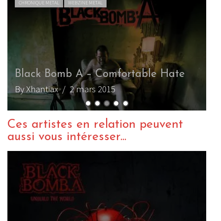
CHRONIQUE METAL
WEBZINE METAL
L
Black Bomb A – Comfortable Hate
M
By Xhantiax
/ 2 mars 2015
B
Ces artistes en relation peuvent
aussi vous intéresser...