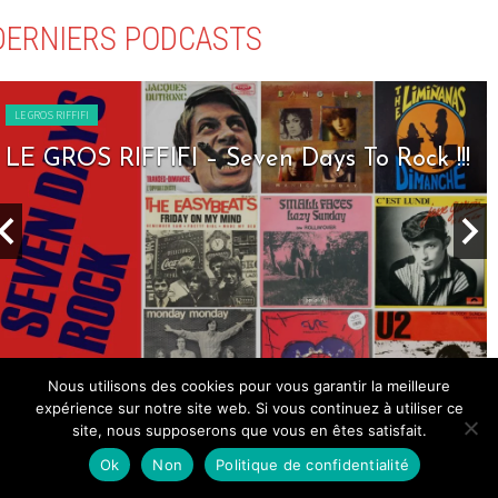
DERNIERS PODCASTS
LE GROS RIFFIFI
LE GROS RIFFIFI – Nineties Riffifi !!!
Nous utilisons des cookies pour vous garantir la meilleure
expérience sur notre site web. Si vous continuez à utiliser ce
DERNIERS ARTICLES
site, nous supposerons que vous en êtes satisfait.
Ok
Non
Politique de confidentialité
PARTENAIRE GENERAL
WEBZINE GLOBAL