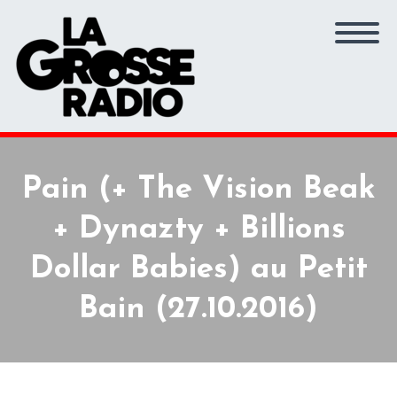
Pain (+ The Vision Beak
+ Dynazty + Billions
Dollar Babies) au Petit
Bain (27.10.2016)