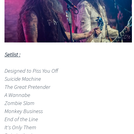
Setlist :
Designed to Piss You Off
Suicide Machine
The Great Pretender
A Wannabe
Zombie Slam
Monkey Business
End of the Line
It's Only Them