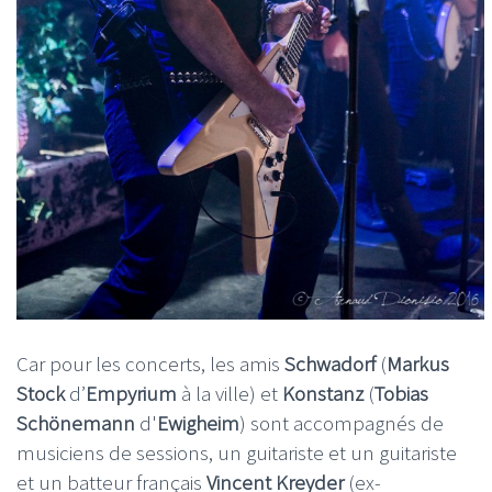
Car pour les concerts, les amis
Schwadorf
(
Markus
Stock
d’
Empyrium
à la ville) et
Konstanz
(
Tobias
Schönemann
d'
Ewigheim
) sont accompagnés de
musiciens de sessions, un guitariste et un guitariste
et un batteur français
Vincent Kreyder
(ex-