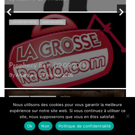
ACTU METAL
WEBZINE METAL
5ème Nuit Dark Ritual le 1er août
R
avec Rosa” Crvx et Sieben
D
By Ananta
/ 10 mai 2015
B
ACTU METAL
WEBZINE METAL
Nous utilisons des cookies pour vous garantir la meilleure
expérience sur notre site web. Si vous continuez à utiliser ce
site, nous supposerons que vous en êtes satisfait.
Ok
Non
Politique de confidentialité
W