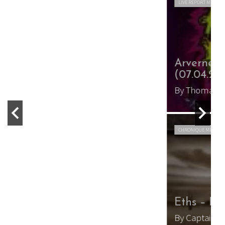
LIVE REPORT METAL
WEBZINE METAL
Arverne Metal Fest – 1er jour
(07.04.2012)
By Thomas Orlanth
/ 24 avril 2012
CHRONIQUE METAL
WEBZINE METAL
Eths – III
By Captain Tomate
/ 6 avril 2012