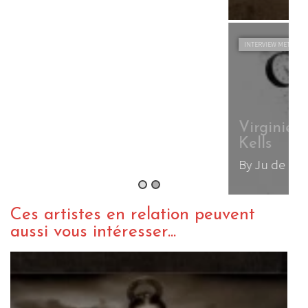
INTERVIEW METAL
WEBZINE METAL
Virginie Goncalves, chanteuse de
Kells
By Ju de Melon
/ 8 février 2012
Ces artistes en relation peuvent
aussi vous intéresser...