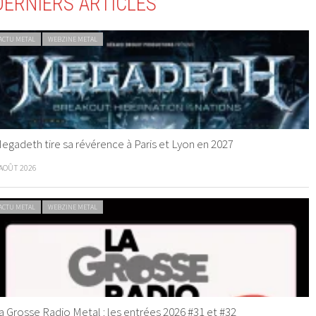
DERNIERS ARTICLES
ACTU METAL
WEBZINE METAL
egadeth tire sa révérence à Paris et Lyon en 2027
 AOÛT 2026
ACTU METAL
WEBZINE METAL
a Grosse Radio Metal : les entrées 2026 #31 et #32