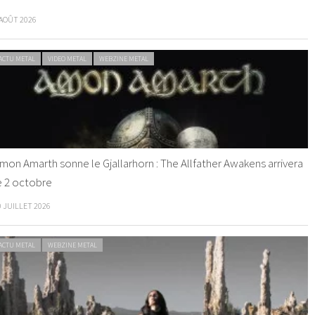
 AOÛT 2026
ACTU METAL
VIDEO METAL
WEBZINE METAL
mon Amarth sonne le Gjallarhorn : The Allfather Awakens arrivera
e 2 octobre
0 JUILLET 2026
ACTU METAL
WEBZINE METAL