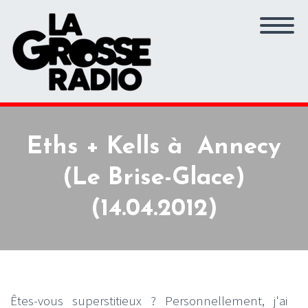
Eths + Kells à Annecy
(Le Brise-Glace)
(14.04.2012)
Êtes-vous superstitieux ? Personnellement, j'ai