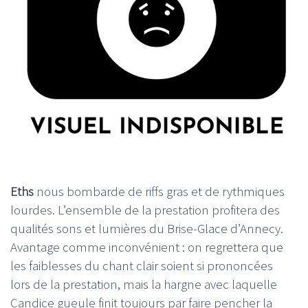
Eths
nous bombarde de riffs gras et de rythmiques
lourdes. L’ensemble de la prestation profitera des
qualités sons et lumières du Brise-Glace d’Annecy.
Avantage comme inconvénient : on regrettera que
les faiblesses du chant clair soient si prononcées
lors de la prestation, mais la hargne avec laquelle
Candice gueule finit toujours par faire pencher la