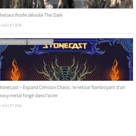
helsea Wolfe dévoile The Dark
9 JUILLET 2026
CHRONIQUE METAL
WEBZINE METAL
tonecast – Expand Crimson Chaos : le retour flamboyant d’un
eavy metal forgé dans l’acier
8 JUILLET 2026