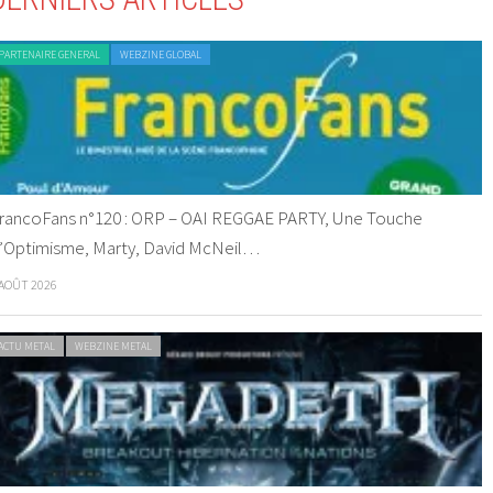
PARTENAIRE GENERAL
WEBZINE GLOBAL
rancoFans n°120 : ORP – OAI REGGAE PARTY, Une Touche
’Optimisme, Marty, David McNeil…
 AOÛT 2026
ACTU METAL
WEBZINE METAL