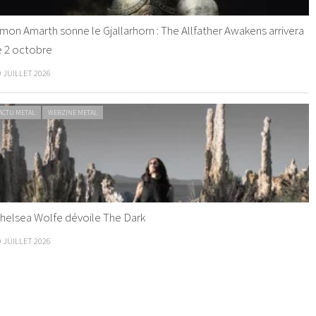
mon Amarth sonne le Gjallarhorn : The Allfather Awakens arrivera
e 2 octobre
0 JUILLET 2026
ACTU METAL
WEBZINE METAL
helsea Wolfe dévoile The Dark
9 JUILLET 2026