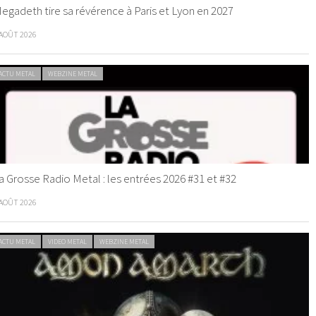
egadeth tire sa révérence à Paris et Lyon en 2027
 AOÛT 2026
ACTU METAL
WEBZINE METAL
a Grosse Radio Metal : les entrées 2026 #31 et #32
 AOÛT 2026
ACTU METAL
VIDEO METAL
WEBZINE METAL