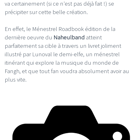
va certainement (si ce n'est pas déjà fait !) se
précipiter sur cette belle création.
En effet, le Ménestrel Roadbook édition de la
dernière oeuvre du
Naheulband
atteint
parfaitement sa cible à travers un livret joliment
illustré par Lunoval le demi-elfe, un ménestrel
itinérant qui explore la musique du monde de
Fangh, et que tout fan voudra absolument avoir au
plus vite.