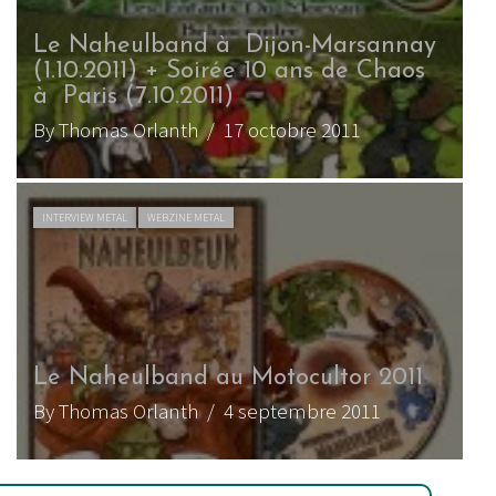
Le Naheulband à Dijon-Marsannay
(1.10.2011) + Soirée 10 ans de Chaos
à Paris (7.10.2011)
By Thomas Orlanth
/ 17 octobre 2011
INTERVIEW METAL
WEBZINE METAL
Le Naheulband au Motocultor 2011
By Thomas Orlanth
/ 4 septembre 2011