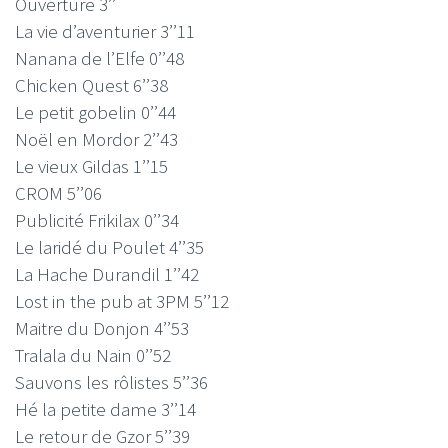
Ouverture 3’’
La vie d’aventurier 3’’11
Nanana de l’Elfe 0’’48
Chicken Quest 6’’38
Le petit gobelin 0’’44
Noël en Mordor 2’’43
Le vieux Gildas 1’’15
CROM 5’’06
Publicité Frikilax 0’’34
Le laridé du Poulet 4’’35
La Hache Durandil 1’’42
Lost in the pub at 3PM 5’’12
Maitre du Donjon 4’’53
Tralala du Nain 0’’52
Sauvons les rôlistes 5’’36
Hé la petite dame 3’’14
Le retour de Gzor 5’’39