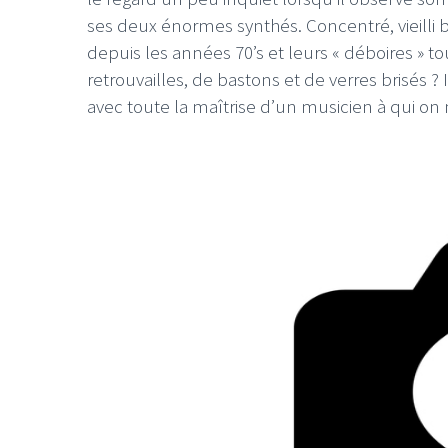
ses deux énormes synthés. Concentré, vieilli b
depuis les années 70’s et leurs « déboires » to
retrouvailles, de bastons et de verres brisés ?
avec toute la maîtrise d’un musicien à qui on n