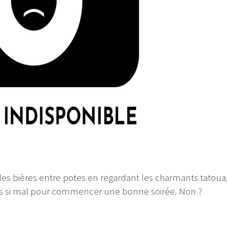
I
LE GROS RIFFIFI
S RIFFIFI –
LE GROS RIFFIFI – Su
as Riffifi 2025 !!!
The Covers !!!
es bières entre potes en regardant les charmants tatou
pas si mal pour commencer une bonne soirée. Non ?