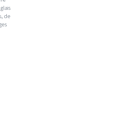
glais
s, de
ages