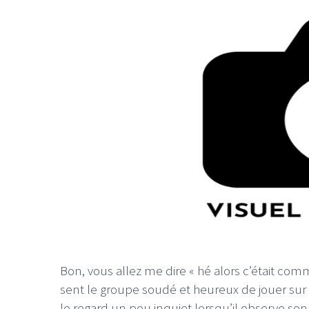
Bon, vous allez me dire « hé alors c’était co
sent le groupe soudé et heureux de jouer sur
le regard un peu inquiet lorsqu’il observe son 