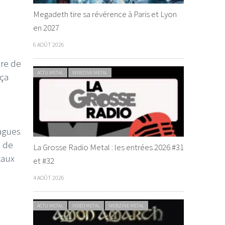
Megadeth tire sa révérence à Paris et Lyon
en 2027
6 AOÛT 2026
ère de
ACTU METAL
WEBZINE METAL
 ça
lagues
e de
La Grosse Radio Metal : les entrées 2026 #31
taux
et #32
4 AOÛT 2026
ACTU METAL
VIDEO METAL
WEBZINE METAL