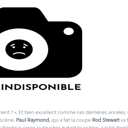
mment ? ». Et bien excellent comme ces dernières années.
 scène.
Paul Raymond
, qui a fait la coupe
Rod Stewart
va 
chanteur, sinon le gaucher guitariste va bien, caché derri