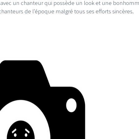
is avec un chanteur qui possède un look et une bonhomm
chanteurs de l’époque malgré tous ses efforts sincères.