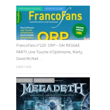
PARTENAIRE GENERAL
WEBZINE GLOBAL
FrancoFans n°120 : ORP – OAI REGGAE
PARTY, Une Touche d’Optimisme, Marty,
David McNeil…
6 AOÛT 2026
ACTU METAL
WEBZINE METAL