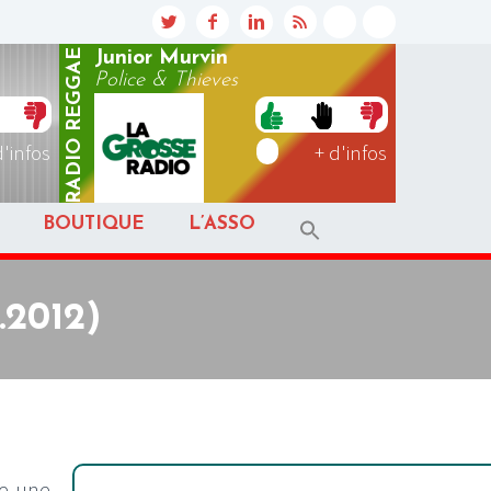
REGGAE
Junior Murvin
Police & Thieves
RADIO
d'infos
+ d'infos
BOUTIQUE
L’ASSO
.2012)
ve une