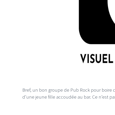
LE GROS RIFFIF
LE GRO
Christm
Bref, un bon groupe de Pub Rock pour boire d
d’une jeune fille accoudée au bar. Ce n’est 