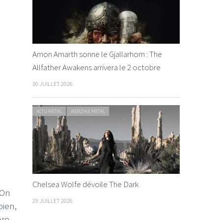
Amon Amarth sonne le Gjallarhorn : The
Allfather Awakens arrivera le 2 octobre
30 JUILLET 2026
ACTU METAL
WEBZINE METAL
Chelsea Wolfe dévoile The Dark
 On
29 JUILLET 2026
bien,
ère