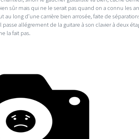
ien sûr mais qui ne le serait pas quand on a connu les an
ut au long d’une carrière bien arrosée, faite de séparation
 Il passe allégrement de la guitare à son clavier à deux ét
e la fait pas.