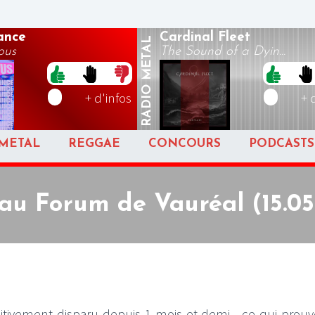
ance
Cardinal Fleet
METAL
ous
The Sound of a Dyin...
RADIO
+ d'infos
+ 
METAL
REGGAE
CONCOURS
PODCASTS
u Forum de Vauréal (15.05
initivement disparu depuis 1 mois et demi…ce qui prou