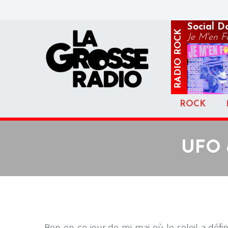
Social D
ROCK
Je M'en F
RADIO
ROCK
UFO a
Bon en ce jour de mi-mai où le soleil a déf