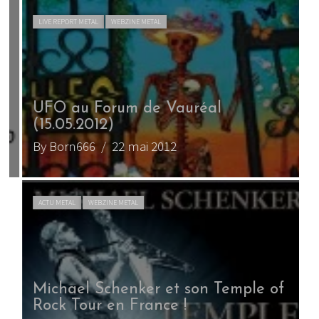
LIVE REPORT METAL
WEBZINE METAL
UFO au Forum de Vauréal
(15.05.2012)
U
By Born666
/ 22 mai 2012
B
ACTU METAL
WEBZINE METAL
Michael Schenker et son Temple of
Rock Tour en France !