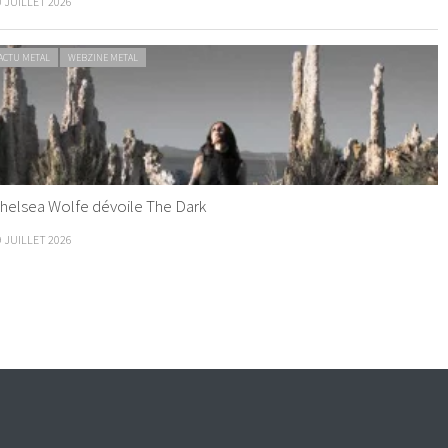
0 JUILLET 2026
ACTU METAL
WEBZINE METAL
helsea Wolfe dévoile The Dark
9 JUILLET 2026