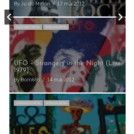
By Ju de Melon
/ 17 mai 2012
FLASHBACK METAL
WEBZINE METAL
UFO – Strangers in the Night (Live
1979)
By Born666
/ 14 mai 2012
CHRONIQUE METAL
WEBZINE METAL