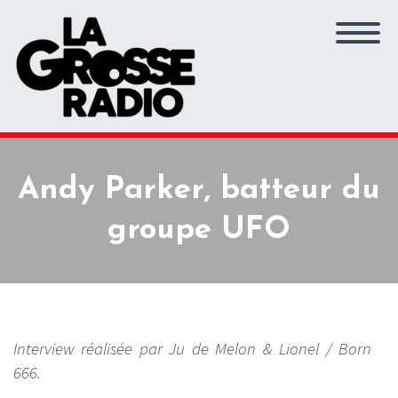
Andy Parker, batteur du
groupe UFO
Interview réalisée par Ju de Melon & Lionel / Born
666.