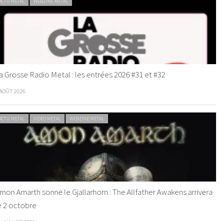
ACTU METAL
WEBZINE METAL
a Grosse Radio Metal : les entrées 2026 #31 et #32
 AOÛT 2026
ACTU METAL
VIDEO METAL
WEBZINE METAL
mon Amarth sonne le Gjallarhorn : The Allfather Awakens arrivera
e 2 octobre