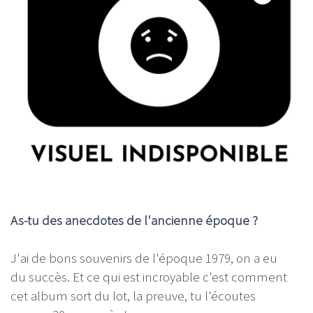
As-tu des anecdotes de l'ancienne époque ?
J'ai de bons souvenirs de l'époque 1979, on a eu
du succès. Et ce qui est incroyable c'est comment
cet album sort du lot, la preuve, tu l'écoutes