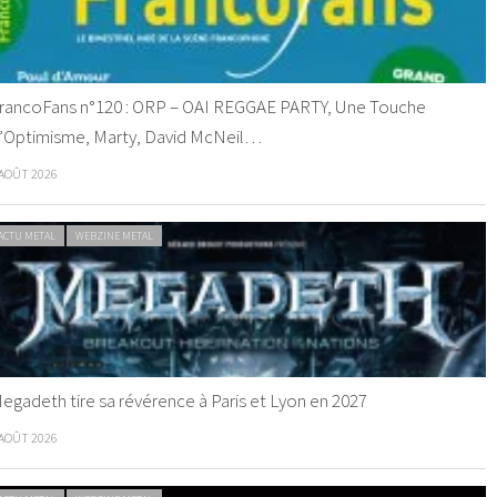
rancoFans n°120 : ORP – OAI REGGAE PARTY, Une Touche
’Optimisme, Marty, David McNeil…
 AOÛT 2026
ACTU METAL
WEBZINE METAL
egadeth tire sa révérence à Paris et Lyon en 2027
 AOÛT 2026