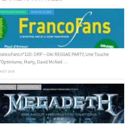
PARTENAIRE GENERAL
WEBZINE GLOBAL
rancoFans n°120 : ORP – OAI REGGAE PARTY, Une Touche
’Optimisme, Marty, David McNeil…
 AOÛT 2026
ACTU METAL
WEBZINE METAL