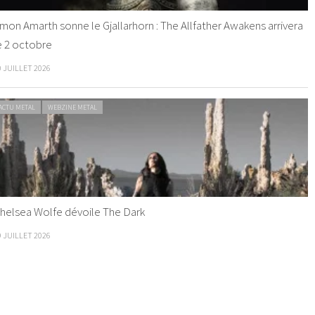
mon Amarth sonne le Gjallarhorn : The Allfather Awakens arrivera
e 2 octobre
0 JUILLET 2026
ACTU METAL
WEBZINE METAL
helsea Wolfe dévoile The Dark
9 JUILLET 2026