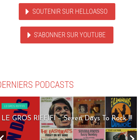
SOUTENIR SUR HELLOASSO
S'ABONNER SUR YOUTUBE
DERNIERS PODCASTS
LE GROS RIFFIFI
LE GROS RIFFIFI – Seven Days To Rock !!!