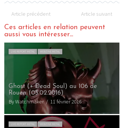
Article précédent
Article suivant
Ces articles en relation peuvent
aussi vous intéresser...
LIVE REPORT METAL
WEBZINE METAL
Ghost (+ Dead Soul) au 106 de
Rouen (05.02.2016)
By Watchmaker
/ 11 février 2016
B
LIVE REPORT METAL
WEBZINE METAL