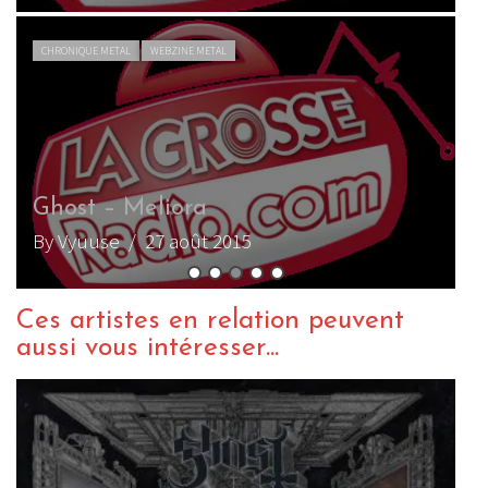
CHRONIQUE METAL
WEBZINE METAL
A
Ghost – Meliora
e
By Vyuuse
/ 27 août 2015
B
Ces artistes en relation peuvent
aussi vous intéresser...