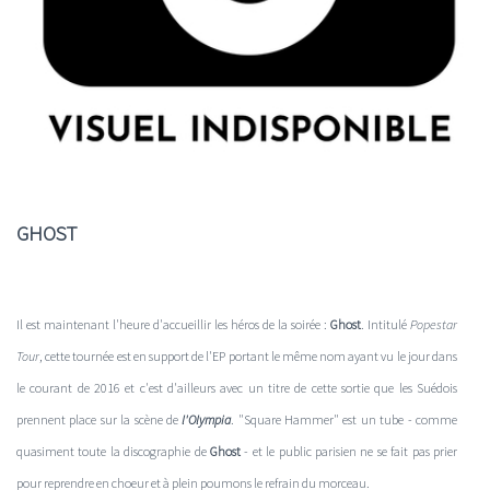
GHOST
Il est maintenant l'heure d'accueillir les héros de la soirée :
Ghost
. Intitulé
Popestar
Tour
, cette tournée est en support de l'EP portant le même nom ayant vu le jour dans
le courant de 2016 et c'est d'ailleurs avec un titre de cette sortie que les Suédois
prennent place sur la scène de
l'Olympia
. "Square Hammer" est un tube - comme
quasiment toute la discographie de
Ghost
- et le public parisien ne se fait pas prier
pour reprendre en choeur et à plein poumons le refrain du morceau.