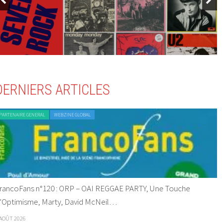
DERNIERS ARTICLES
PARTENAIRE GENERAL
WEBZINE GLOBAL
rancoFans n°120 : ORP – OAI REGGAE PARTY, Une Touche
’Optimisme, Marty, David McNeil…
 AOÛT 2026