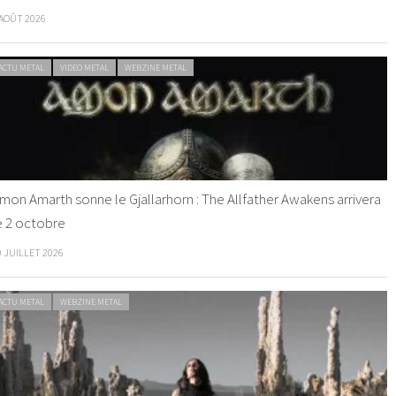
 AOÛT 2026
ACTU METAL
VIDEO METAL
WEBZINE METAL
mon Amarth sonne le Gjallarhorn : The Allfather Awakens arrivera
e 2 octobre
0 JUILLET 2026
ACTU METAL
WEBZINE METAL