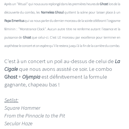
Après un "Ritual" qui nous aura replongé dans les premières heures de
Ghost
lors de la
découverte du combo, les
Nameless Ghoul
quittent la scène pour laisser place à un
Papa Emeritus
qui va nous parler du dernier morceau de la soirée célébrant l'orgasme
féminin : "Monstrance Clock". Aucun autre titre ne renferme autant l'essence et la
puissance de
Ghost
que celui-ci. C'est LE morceau par excellence pour terminer en
aopthéose le concert et on espère qu'il le restera jusqu'à la fin de la carrière du combo.
C'est à un concert un poil au-dessus de celui de
La
Cigale
que nous avons assisté ce soir. Le combo
Ghost
+
Olympia
est définitivement la formule
gagnante, chapeau bas !
Setlist:
Square Hammer
From the Pinnacle to the Pit
Secular Haze