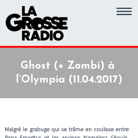
Ghost (+ Zombi) à
l’Olympia (11.04.2017)
Malgré le grabuge qui se trâme en coulisse entre
Papa Emeritus et les anciens Nameless Ghouls,