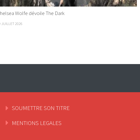
helsea Wolfe dévoile The Dark
9 JUILLET 2026
SOUMETTRE SON TITRE
MENTIONS LEGALES