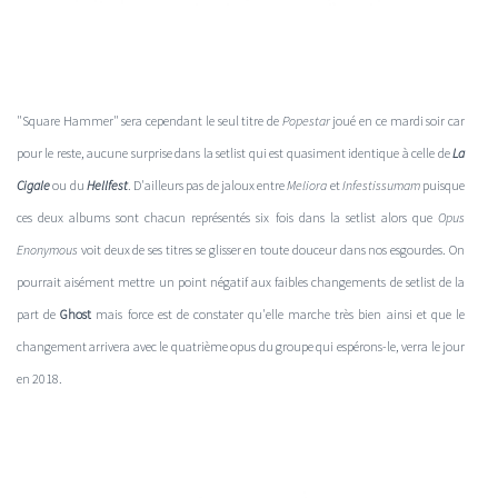
"Square Hammer" sera cependant le seul titre de
Popestar
joué en ce mardi soir car
pour le reste, aucune surprise dans la setlist qui est quasiment identique à celle de
La
Cigale
ou du
Hellfest
. D'ailleurs pas de jaloux entre
Meliora
et
Infestissumam
puisque
ces deux albums sont chacun représentés six fois dans la setlist alors que
Opus
Enonymous
voit deux de ses titres se glisser en toute douceur dans nos esgourdes. On
pourrait aisément mettre un point négatif aux faibles changements de setlist de la
part de
Ghost
mais force est de constater qu'elle marche très bien ainsi et que le
changement arrivera avec le quatrième opus du groupe qui espérons-le, verra le jour
en 2018.