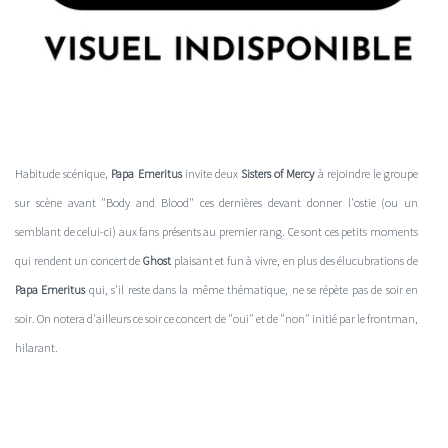
Habitude scénique,
Papa Emeritus
invite deux
Sisters of Mercy
à rejoindre le groupe
sur scène avant "Body and Blood" ces dernières devant donner l'ostie (ou un
semblant de celui-ci) aux fans présents au premier rang. Ce sont ces petits moments
qui rendent un concert de
Ghost
plaisant et fun à vivre, en plus des élucubrations de
Papa Emeritus
qui, s'il reste dans la même thématique, ne se répète pas de soir en
soir. On notera d'ailleurs ce soir ce concert de "oui" et de "non" initié par le frontman,
hilarant.