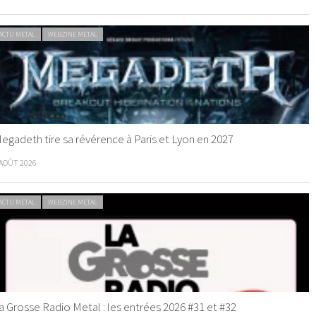
ACTU METAL
WEBZINE METAL
egadeth tire sa révérence à Paris et Lyon en 2027
 AOÛT 2026
ACTU METAL
WEBZINE METAL
a Grosse Radio Metal : les entrées 2026 #31 et #32