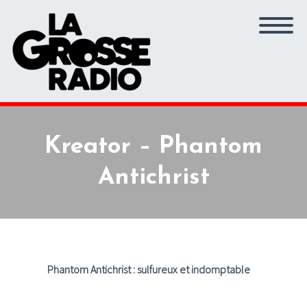
Kreator – Phantom
Antichrist
Phantom Antichrist : sulfureux et indomptable