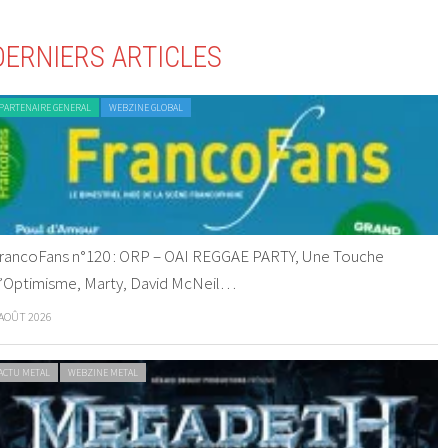
DERNIERS ARTICLES
PARTENAIRE GENERAL
WEBZINE GLOBAL
rancoFans n°120 : ORP – OAI REGGAE PARTY, Une Touche
’Optimisme, Marty, David McNeil…
 AOÛT 2026
ACTU METAL
WEBZINE METAL