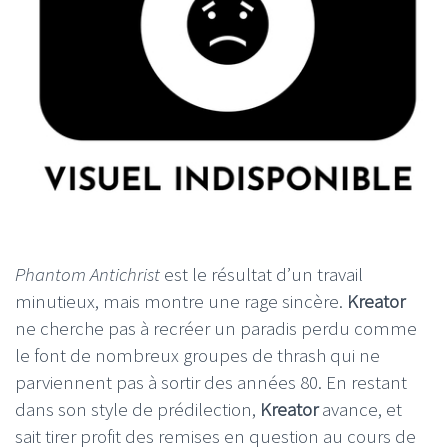
Phantom Antichrist
est le résultat d’un travail
minutieux, mais montre une rage sincère.
Kreator
ne cherche pas à recréer un paradis perdu comme
le font de nombreux groupes de thrash qui ne
parviennent pas à sortir des années 80. En restant
dans son style de prédilection,
Kreator
avance, et
sait tirer profit des remises en question au cours de