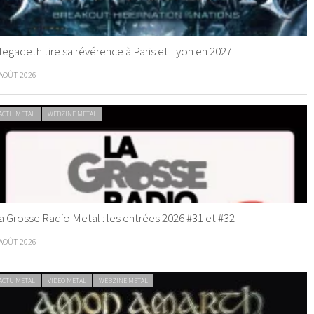
egadeth tire sa révérence à Paris et Lyon en 2027
 AOÛT 2026
ACTU METAL
WEBZINE METAL
a Grosse Radio Metal : les entrées 2026 #31 et #32
 AOÛT 2026
ACTU METAL
VIDEO METAL
WEBZINE METAL