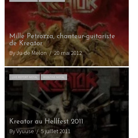
Mille Petrozza, chanteur-guitariste
de Kreator
By Ju de Melon
/ 20 mai 2012
LIVE REPORT METAL
WEBZINE METAL
Kreator au Hellfest 2011
By Vyuuse
/ 5 juillet 2011