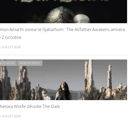
mon Amarth sonne le Gjallarhorn : The Allfather Awakens arrivera
e 2 octobre
0 JUILLET 2026
ACTU METAL
WEBZINE METAL
helsea Wolfe dévoile The Dark
9 JUILLET 2026