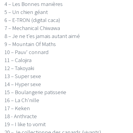
4 – Les Bonnes manières
5 – Un chien géant
6 – E-TRON (digital caca)
7 – Mechanical Chiwawa
8 – Je ne t'es jamais autant aimé
9 – Mountain Of Maths
10 – Pauv' connard
11 – Calojira
12 – Takoyaki
13 – Super sexe
14 – Hyper sexe
15 – Boulangerie patisserie
16 – La Ch'nille
17 – Keken
18 - Anthracte
19 – I like to vomit
20 – Je collectionne des canards (vivants)