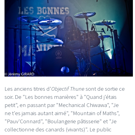
Les anciens titres d'
Objectif Thune
sont de sortie ce
soir. De "Les bonnes manières" à "Quand j'étais
petit", en passant par "Mechanical Chiwawa", "Je
ne t'es jamais autant aimé", "Mountain of Maths",
"Pauv'Connard", "Boulangerie pâtisserie" et "Je
collectionne des canards (vivants)". Le public