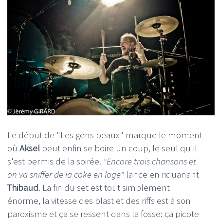
Le début de "Les gens beaux" marque le moment
où
Aksel
peut enfin se boire un coup, le seul qu'il
s'est permis de la soirée.
"Encore trois chansons et
on va sniffer de la coke en loge"
lance en riquanant
Thibaud
. La fin du set est tout simplement
énorme, la vitesse des blast et des riffs est à son
paroxisme et ça se ressent dans la fosse: ça picote