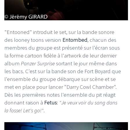
"Entooned" introduit le set, sur la bande sonore
des looney toons version
Entombed
, chacun des
membres du groupe est présenté sur l'écran sous
la forme cartoon fidèle à l'artwork de leur dernier
album
Panzer Surprise
sortant le jour même dans
les bacs. C'est sur la bande son de Fort Boyard que
l'ensemble du groupe débarque sur scène et se
met en place pour lancer "Darry Cowl Chamber".
Dès les premières notes l'ensemble du pit réagit
donnant raison à
Fetus
:
"Je veux voir du sang dans
la fosse! Let's go!"
.