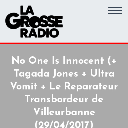
No One Is Innocent (+
Tagada Jones + Ultra
Vomit + Le Reparateur
Transbordeur de
Villeurbanne
(29/04/2017)