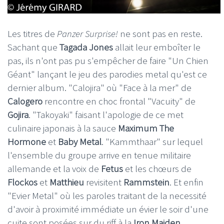
Les titres de
Panzer Surprise!
ne sont pas en reste.
Sachant que
Tagada Jones
allait leur emboîter le
pas, ils n'ont pas pu s'empêcher de faire "Un Chien
Géant" lançant le jeu des parodies metal qu'est ce
dernier album. "Calojira" où "Face à la mer" de
Calogero
rencontre en choc frontal "Vacuity" de
Gojira
. "Takoyaki" faisant l'apologie de ce met
culinaire japonais à la sauce
Maximum The
Hormone
et
Baby Metal
. "Kammthaar" sur lequel
l'ensemble du groupe arrive en tenue militaire
allemande et la voix de
Fetus
et les chœurs de
Flockos
et
Matthieu
revisitent
Rammstein
. Et enfin
"Evier Metal" où les paroles traitant de la necessité
d'avoir à proximité immédiate un évier le soir d'une
cuite sont posées sur du riff à la
Iron Maiden
.