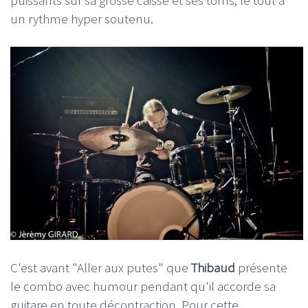
un rythme hyper soutenu.
C'est avant "Aller aux putes" que
Thibaud
présente
le combo avec humour pendant qu'il accorde sa
guitare en toute décontraction. Pour cette