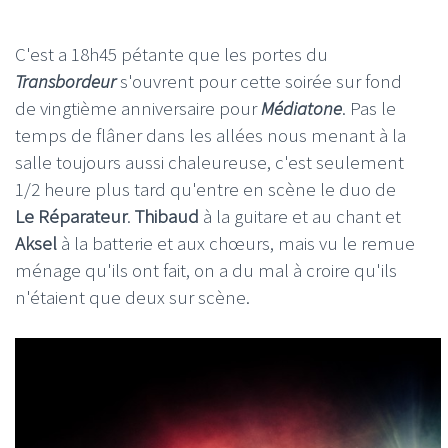
C'est a 18h45 pétante que les portes du
Transbordeur
s'ouvrent pour cette soirée sur fond
de vingtième anniversaire pour
Médiatone
. Pas le
temps de flâner dans les allées nous menant à la
salle toujours aussi chaleureuse, c'est seulement
1/2 heure plus tard qu'entre en scène le duo de
Le Réparateur
.
Thibaud
à la guitare et au chant et
Aksel
à la batterie et aux chœurs, mais vu le remue
ménage qu'ils ont fait, on a du mal à croire qu'ils
n'étaient que deux sur scène.