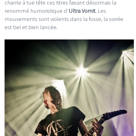
chante à tue tête ces titres faisant désormais la
renommé humoristique d'
Ultra Vomit
. Les
mouvements sont violents dans la fosse, la soirée
est bel et bien lancée.