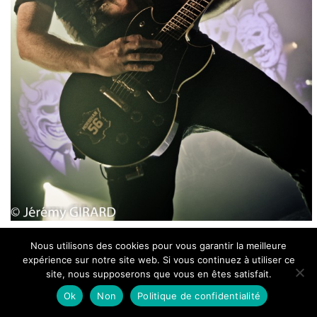
Nous utilisons des cookies pour vous garantir la meilleure
Touchés par l'actualité macabre de ces dernier
expérience sur notre site web. Si vous continuez à utiliser ce
temps,
Tagada
joue non sans émotion mais
site, nous supposerons que vous en êtes satisfait.
toujours avec leur rage habituelle "Vendredi 13" et
Ok
Non
Politique de confidentialité
"Je suis démocratie". Un écho retentissant aux