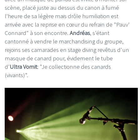
scène, placé juste au dessus du canon à fumé
l'heure de sa légère mais drôle humiliation est
arrivée avec la reprise en cœur du refrain de "Pauv'
Connard" à son encontre.
Andréas
, s'étant
cantonné à vendre le marchandising du groupe,
rejoins ses camarades en stage diving revêtus d'un
masque de canard pour, évidement le tube
d'
Ultra Vomit
: "Je collectionne des canards
(vivants)".