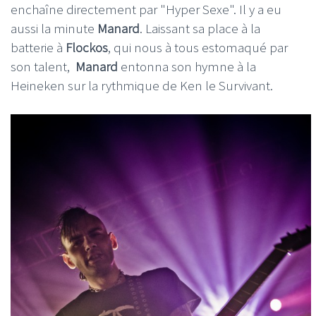
enchaîne directement par "Hyper Sexe". Il y a eu
aussi la minute
Manard
. Laissant sa place à la
batterie à
Flockos
, qui nous à tous estomaqué par
son talent,
Manard
entonna son hymne à la
Heineken sur la rythmique de Ken le Survivant.