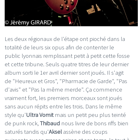
Les deux régionaux de l'étape ont pioché dans la
totalité de leurs six opus afin de contenter le
public lyonnais remplissant petit à petit cette fosse
et cette tribune. Seuls quatre titres de leur dernier
album sorti le 1er avril dernier sont joués. Il s'agit
de "Heureux et Gros", "Pharmacie de Garde", "Pas
d'avis" et "Pas la même merde". Ça commence
vraiment fort, les premiers morceaux sont joués
sans aucun répits entre les trois. Dans le même
style qu'
Ultra Vomit
mais un petit peu plus teinté
de punk rock,
Thibaud
nous livre de bons riffs bien
saturés tandis qu'
Aksel
assène des coups
puissants sur sa grosse caisse et ses toms, le tout à