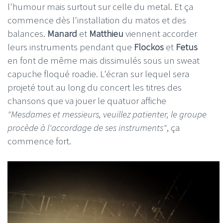
l'humour mais surtout sur celle du metal. Et ça
commence dès l'installation du matos et des
balances.
Manard
et
Matthieu
viennent accorder
leurs instruments pendant que
Flockos
et
Fetus
en font de même mais dissimulés sous un sweat
capuche floqué roadie. L'écran sur lequel sera
projeté tout au long du concert les titres des
chansons que va jouer le quatuor affiche
"Mesdames et messieurs, veuillez patienter, le groupe
procède à l'accordage de ses instruments"
, ça
commence fort.