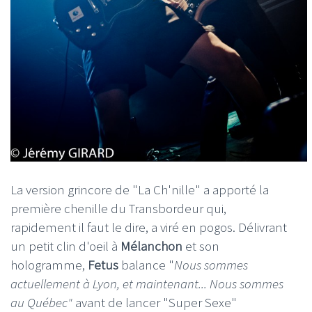
La version grincore de "La Ch'nille" a apporté la
première chenille du Transbordeur qui,
rapidement il faut le dire, a viré en pogos. Délivrant
un petit clin d'oeil à
Mélanchon
et son
hologramme,
Fetus
balance "
Nous sommes
actuellement à Lyon, et maintenant... Nous sommes
au Québec"
avant de lancer "Super Sexe"