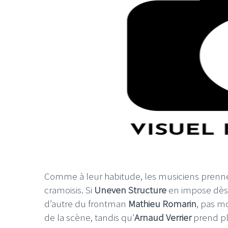
Comme à leur habitude, les musiciens prenn
cramoisis. Si
Uneven Structure
en impose dès 
d’autre du frontman
Mathieu Romarin
, pas mo
de la scène, tandis qu’
Arnaud Verrier
prend pla