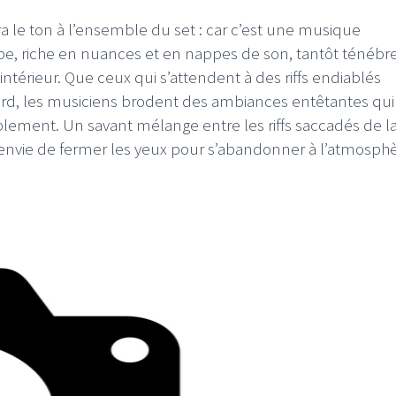
le ton à l’ensemble du set : car c’est une musique
upe, riche en nuances et en nappes de son, tantôt ténébr
intérieur. Que ceux qui s’attendent à des riffs endiablés
ourd, les musiciens brodent des ambiances entêtantes qui
ablement. Un savant mélange entre les riffs saccadés de l
 envie de fermer les yeux pour s’abandonner à l’atmosph