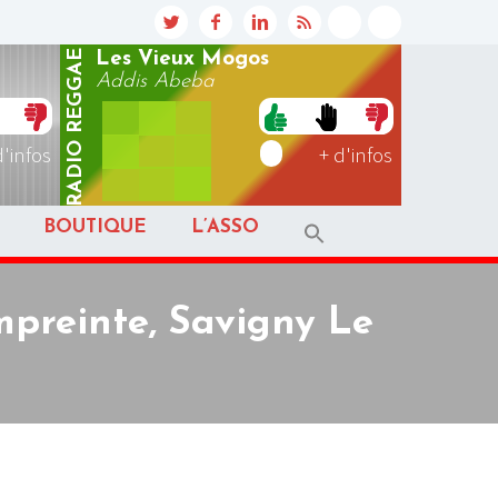
REGGAE
Les Vieux Mogos
Addis Abeba
RADIO
d'infos
+ d'infos
BOUTIQUE
L’ASSO
mpreinte, Savigny Le