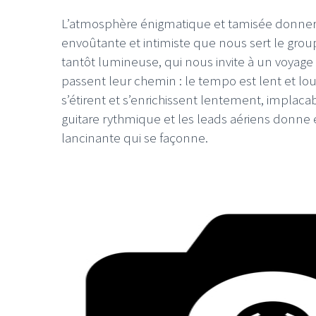
L’atmosphère énigmatique et tamisée donnera 
envoûtante et intimiste que nous sert le gro
tantôt lumineuse, qui nous invite à un voyage 
passent leur chemin : le tempo est lent et l
s’étirent et s’enrichissent lentement, implac
guitare rythmique et les leads aériens donne
lancinante qui se façonne.