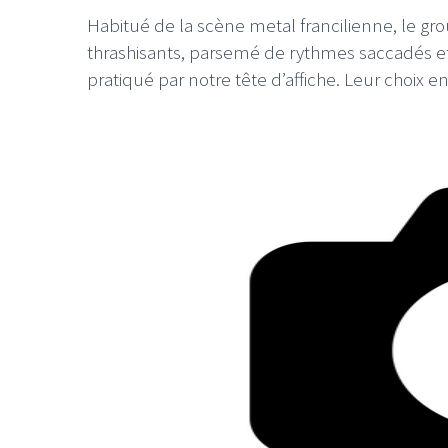
Habitué de la scène metal francilienne, le g
thrashisants, parsemé de rythmes saccadés et
pratiqué par notre tête d’affiche. Leur choix 
LE GROS RIFFIFI
LE GROS
Christmas