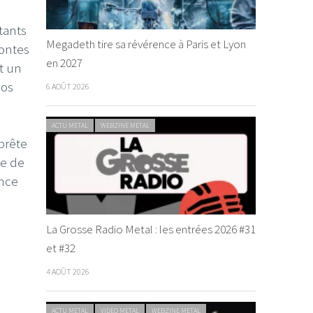
tants
Megadeth tire sa révérence à Paris et Lyon
dontes
en 2027
t un
pos
6 AOÛT 2026
ACTU METAL
WEBZINE METAL
prête
pe de
ence
La Grosse Radio Metal : les entrées 2026 #31
et #32
4 AOÛT 2026
ACTU METAL
VIDEO METAL
WEBZINE METAL