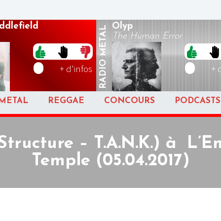
dlefield
Olyp
METAL
The Human Error
RADIO
+ d'infos
+ 
METAL
REGGAE
CONCOURS
PODCASTS
Structure – T.A.N.K.) à L’E
Temple (05.04.2017)