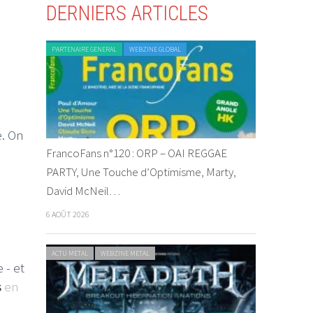
DERNIERS ARTICLES
PARTENAIRE GENERAL
WEBZINE GLOBAL
e. On
FrancoFans n°120 : ORP – OAI REGGAE
PARTY, Une Touche d’Optimisme, Marty,
David McNeil…
6 AOÛT 2026
ACTU METAL
WEBZINE METAL
 - et
s
en