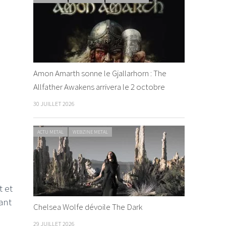
Amon Amarth sonne le Gjallarhorn : The
Allfather Awakens arrivera le 2 octobre
30 JUILLET 2026
ACTU METAL
WEBZINE METAL
t et
vant
Chelsea Wolfe dévoile The Dark
29 JUILLET 2026