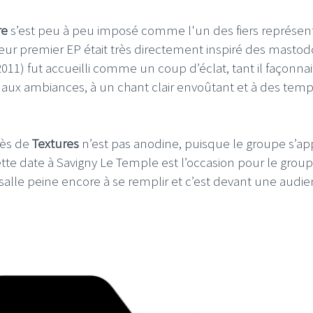
re
s’est peu à peu imposé comme l'un des fiers représen
leur premier EP était très directement inspiré des masto
011) fut accueilli comme un coup d’éclat, tant il façonnai
le aux ambiances, à un chant clair envoûtant et à des tem
rès de
Textures
n’est pas anodine, puisque le groupe s’ap
ette date à Savigny Le Temple est l’occasion pour le grou
la salle peine encore à se remplir et c’est devant une audi