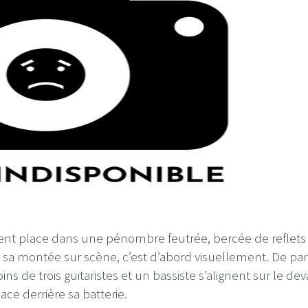
ent place dans une pénombre feutrée, bercée de reflets
sa montée sur scène, c’est d’abord visuellement. De par
ins de trois guitaristes et un bassiste s’alignent sur le de
ce derrière sa batterie.