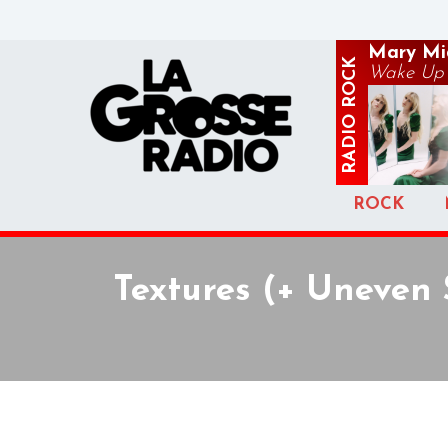
Mary Mid
ROCK
Wake Up
RADIO
ROCK
Textures (+ Uneven 