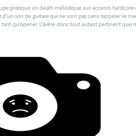
roupe pratique un death mélodique aux accents hardcore 
 d’un son de guitare qui ne sont pas sans rappeler le me
en tant qu’opener s’avère donc tout autant pertinent que m
LE GROS RIFFIFI
 RIFFIFI –
LE GROS RIFFIFI – Surf
 Riffifi 2025 !!!
The Covers !!!