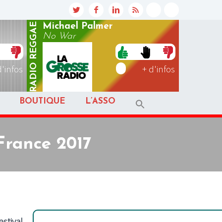
REGGAE
Michael Palmer
No War
RADIO
d'infos
+ d'infos
BOUTIQUE
L’ASSO
France 2017
stival