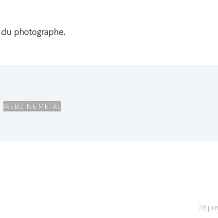
n du photographe.
,
WEBZINE METAL
28 jui