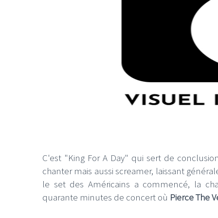
C'est "King For A Day" qui sert de conclusi
chanter mais aussi screamer, laissant génér
le set des Américains a commencé, la cha
quarante minutes de concert où
Pierce The Ve