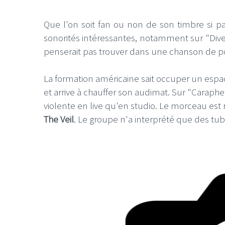
Que l'on soit fan ou non de son timbre si par
sonorités intéressantes, notamment sur "Div
penserait pas trouver dans une chanson de p
La formation américaine sait occuper un espac
et arrive à chauffer son audimat. Sur "Carapher
violente en live qu'en studio. Le morceau est
The Veil
. Le groupe n'a interprété que des tu