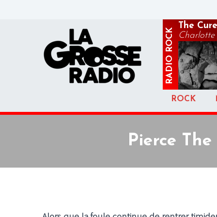
The Cur
ROCK
Charlotte
RADIO
ROCK
Pierce The
Alors que la foule continue de rentrer timid