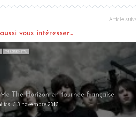
Article suiv
ussi vous intéresser...
L
WEBZINE METAL
 Me The Horizon en tournée française
llica
/ 3 novembre 2013