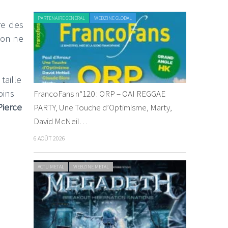
PARTENAIRE GENERAL
WEBZINE GLOBAL
re des
'on ne
taille
oins
FrancoFans n°120 : ORP – OAI REGGAE
Pierce
PARTY, Une Touche d’Optimisme, Marty,
David McNeil…
6 AOÛT 2026
ACTU METAL
WEBZINE METAL