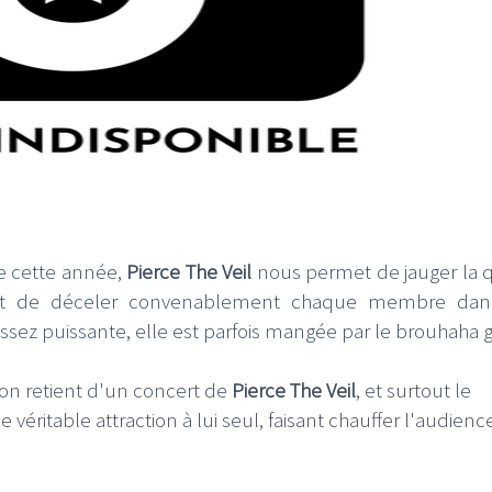
ge cette année,
Pierce The Veil
nous permet de jauger la q
nt de déceler convenablement chaque membre dan
ssez puissante, elle est parfois mangée par le brouhaha g
on retient d'un concert de
Pierce The Veil
, et surtout le
ne véritable attraction à lui seul, faisant chauffer l'audienc