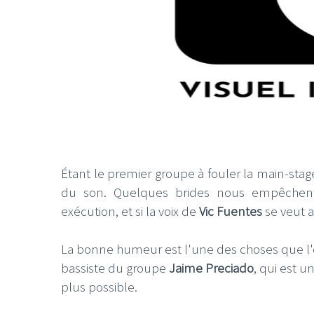
Étant le premier groupe à fouler la main-sta
du son. Quelques brides nous empêche
exécution, et si la voix de
Vic Fuentes
se veut a
La bonne humeur est l'une des choses que l'
bassiste du groupe
Jaime Preciado
, qui est u
plus possible.