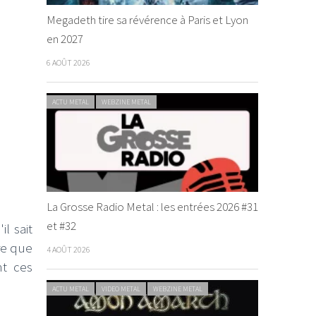
Megadeth tire sa révérence à Paris et Lyon
en 2027
6 AOÛT 2026
ACTU METAL
WEBZINE METAL
La Grosse Radio Metal : les entrées 2026 #31
et #32
l sait
re que
4 AOÛT 2026
nt ces
ACTU METAL
VIDEO METAL
WEBZINE METAL