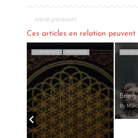
Article précédent
Ces articles en relation peuvent a
LIVE REPORT METAL
WEBZINE METAL
ACTU META
ndo
Bring
By Maxa