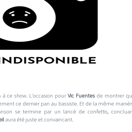
on à ce show. L'occasion pour
Vic Fuentes
de montrer qu'i
alement ce dernier pan au bassiste. Et de la même maniè
nson se termine par un lancé de confettis, conclua
il
aura été juste et convaincant.