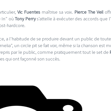
ticulier,
Vic Fuentes
maîtrise sa voix.
Pierce The Veil
off
e In" où
Tony Perry
s’attelle à exécuter des accords que l
ost-hardcore.
e, a l'habitude de se produire devant un public de toute 
nelia", un circle pit se fait voir, même si la chanson est m
 repris par le public, comme pratiquement tout le set de
bes qui ont façonné son succès.