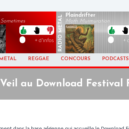
e
Plaindrifter
METAL
 Sometimes
Moth Murmuration
RADIO
+ d'infos
+ 
METAL
REGGAE
CONCOURS
PODCASTS
 Veil au Download Festival 
ement dans la base aérienne qui accueille le Download Fe