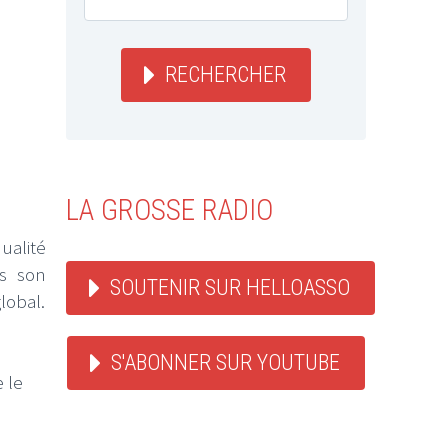
RECHERCHER
LA GROSSE RADIO
ualité
s son
SOUTENIR SUR HELLOASSO
lobal.
S'ABONNER SUR YOUTUBE
e le