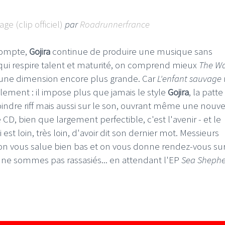
ge (clip officiel)
par
Roadrunnerfrance
 compte,
Gojira
continue de produire une musique sans
qui respire talent et maturité, on comprend mieux
The Wa
ne dimension encore plus grande. Car
L'enfant sauvage
ement : il impose plus que jamais le style
Gojira
, la patt
ndre riff mais aussi sur le son, ouvrant même une nouve
 CD, bien que largement perfectible, c'est l'avenir - et le
t loin, très loin, d'avoir dit son dernier mot. Messieurs
 on vous salue bien bas et on vous donne rendez-vous sur
s ne sommes pas rassasiés... en attendant l'EP
Sea Shephe