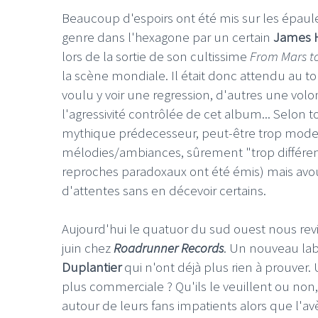
Beaucoup d'espoirs ont été mis sur les épau
genre dans l'hexagone par un certain
James H
lors de la sortie de son cultissime
From Mars to
la scène mondiale. Il était donc attendu au 
voulu y voir une regression, d'autres une vol
l'agressivité contrôlée de cet album... Selon t
mythique prédecesseur, peut-être trop mode
mélodies/ambiances, sûrement "trop différent
reproches paradoxaux ont été émis) mais avou
d'attentes sans en décevoir certains.
Aujourd'hui le quatuor du sud ouest nous re
juin chez
Roadrunner Records
. Un nouveau lab
Duplantier
qui n'ont déjà plus rien à prouver
plus commerciale ? Qu'ils le veuillent ou non,
autour de leurs fans impatients alors que l'