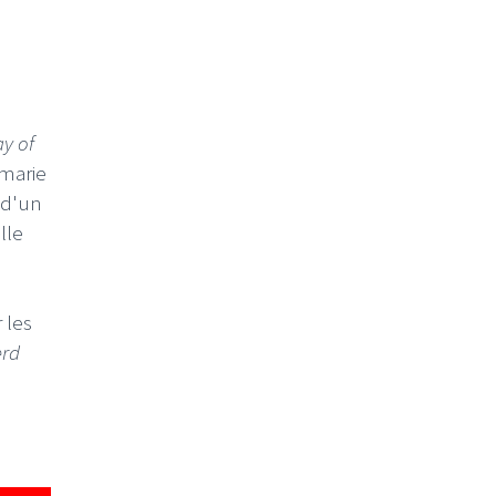
y of
marie
e d'un
lle
 les
rd