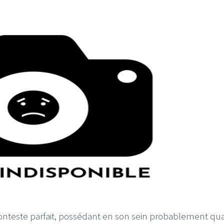
I
LE GROS RIFFIFI
S RIFFIFI –
LE GROS RIFFIFI – Su
as Riffifi 2025 !!!
The Covers !!!
conteste parfait, possédant en son sein probablement qu