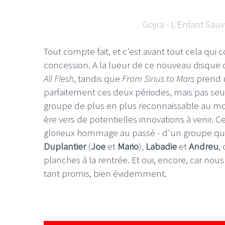
Gojira - L'Enfant Sauva
Tout compte fait, et c'est avant tout cela qui
concession. A la lueur de ce nouveau disque 
All Flesh
, tandis que
From Sirius to Mars
prend u
parfaitement ces deux périodes, mais pas seul
groupe de plus en plus reconnaissable au moi
ère vers de potentielles innovations à venir. Ce
glorieux hommage au passé - d'un groupe qui es
Duplantier
(
Joe
et
Mario
),
Labadie
et
Andreu
,
planches à la rentrée. Et oui, encore, car nou
tant promis, bien évidemment.