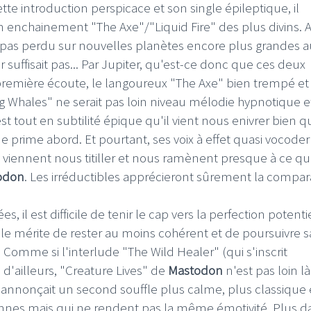
e introduction perspicace et son single épileptique, il
n enchainement "The Axe"/"Liquid Fire" des plus divins. A
 pas perdu sur nouvelles planètes encore plus grandes a
suffisait pas... Par Jupiter, qu'est-ce donc que ces deux
première écoute, le langoureux "The Axe" bien trempé et t
g Whales" ne serait pas loin niveau mélodie hypnotique e
st tout en subtilité épique qu'il vient nous enivrer bien q
prime abord. Et pourtant, ses voix à effet quasi vocoder
viennent nous titiller et nous ramènent presque à ce q
odon
. Les irréductibles apprécieront sûrement la compar
es, il est difficile de tenir le cap vers la perfection potenti
le mérite de rester au moins cohérent et de poursuivre 
 Comme si l'interlude "The Wild Healer" (qui s'inscrit
 d'ailleurs, "Creature Lives" de
Mastodon
n'est pas loin là
nnonçait un second souffle plus calme, plus classique
nnes mais qui ne rendent pas la même émotivité. Plus d