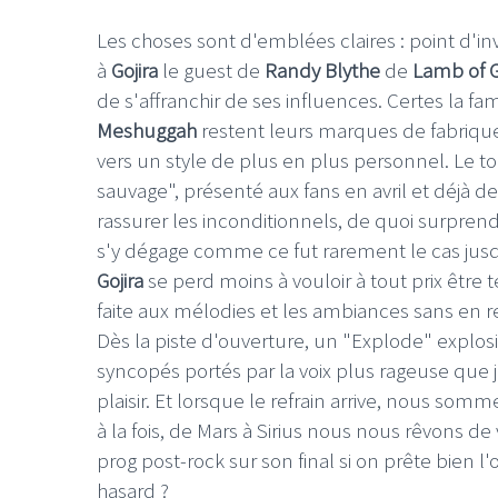
Les choses sont d'emblées claires : point d'in
à
Gojira
le guest de
Randy Blythe
de
Lamb of 
de s'affranchir de ses influences. Certes la 
Meshuggah
restent leurs marques de fabriqu
vers un style de plus en plus personnel. Le t
sauvage", présenté aux fans en avril et déjà d
rassurer les inconditionnels, de quoi surpre
s'y dégage comme ce fut rarement le cas jusqu
Gojira
se perd moins à vouloir à tout prix être 
faite aux mélodies et les ambiances sans en re
Dès la piste d'ouverture, un "Explode" explosif
syncopés portés par la voix plus rageuse que 
plaisir. Et lorsque le refrain arrive, nous so
à la fois, de Mars à Sirius nous nous rêvons d
prog post-rock sur son final si on prête bien l'o
hasard ?