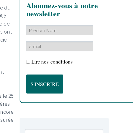
Abonnez-vous à notre
pe du
newsletter
005
op de
ns ont
cié
Lire nos
conditions
nt
e le 25
rères
encore
esurée