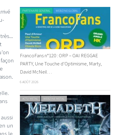
rrivé
PARTENAIRE GENERAL
WEBZINE GLOBAL
u-
rès...
t
u'on
FrancoFans n°120 : ORP – OAI REGGAE
 façon
PARTY, Une Touche d’Optimisme, Marty,
ue
David McNeil…
aison.
6 AOÛT 2026
elle.
ACTU METAL
WEBZINE METAL
sans
 aussi
 en un
ans le