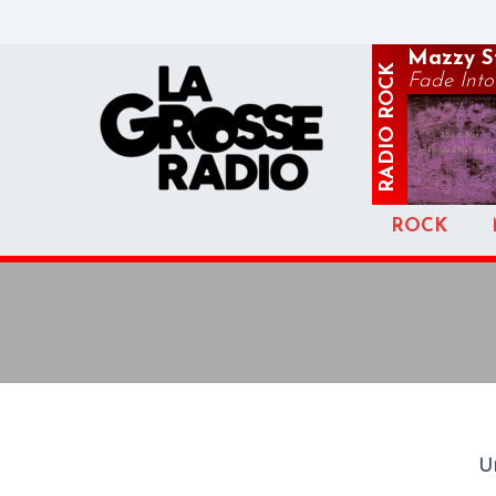
Mazzy S
ROCK
Fade Into
RADIO
ROCK
U