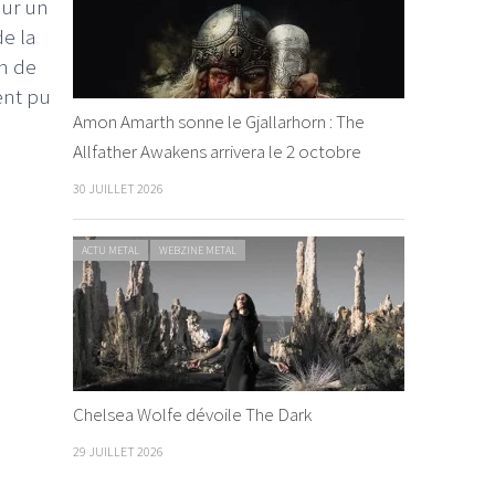
our un
e la
in de
ent pu
Amon Amarth sonne le Gjallarhorn : The
Allfather Awakens arrivera le 2 octobre
30 JUILLET 2026
ACTU METAL
WEBZINE METAL
Chelsea Wolfe dévoile The Dark
29 JUILLET 2026