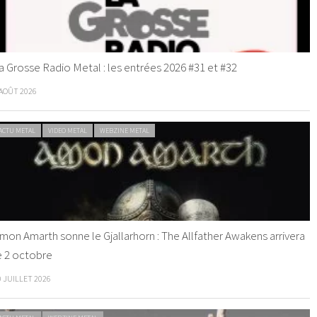
a Grosse Radio Metal : les entrées 2026 #31 et #32
 AOÛT 2026
ACTU METAL
VIDEO METAL
WEBZINE METAL
mon Amarth sonne le Gjallarhorn : The Allfather Awakens arrivera
e 2 octobre
0 JUILLET 2026