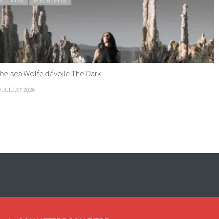
ACTU METAL
WEBZINE METAL
helsea Wolfe dévoile The Dark
9 JUILLET 2026