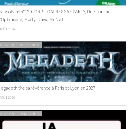
rancoFans n°120 : ORP – OAI REGGAE PARTY, Une Touche
’Optimisme, Marty, David McNeil…
 AOÛT 2026
ACTU METAL
WEBZINE METAL
egadeth tire sa révérence à Paris et Lyon en 2027
 AOÛT 2026
ACTU METAL
WEBZINE METAL