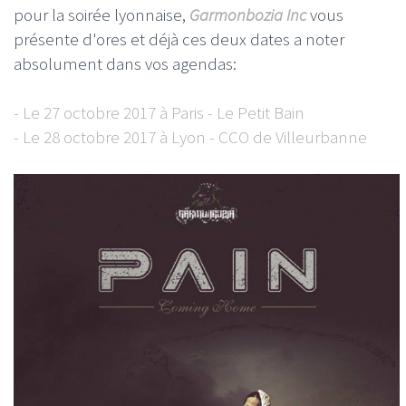
pour la soirée lyonnaise,
Garmonbozia Inc
vous
présente d'ores et déjà ces deux dates a noter
absolument dans vos agendas:
- Le 27 octobre 2017 à Paris - Le Petit Bain
- Le 28 octobre 2017 à Lyon - CCO de Villeurbanne